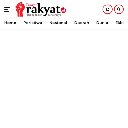
Home
Peristiwa
Nasional
Daerah
Dunia
Ekbis
Langsung
ke
konten