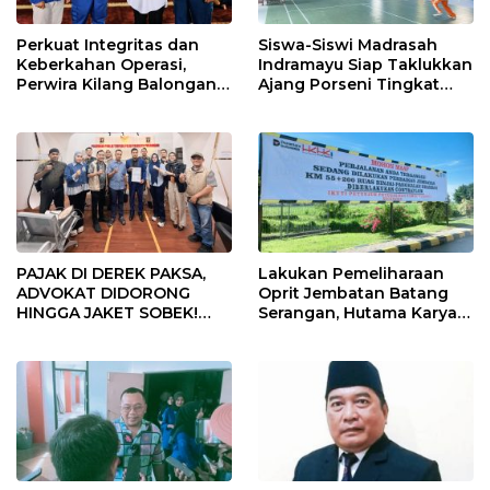
Perkuat Integritas dan
Siswa-Siswi Madrasah
Keberkahan Operasi,
Indramayu Siap Taklukkan
Perwira Kilang Balongan
Ajang Porseni Tingkat
Gelar Doa Bersama
Provinsi 2026
PAJAK DI DEREK PAKSA,
Lakukan Pemeliharaan
ADVOKAT DIDORONG
Oprit Jembatan Batang
HINGGA JAKET SOBEK!
Serangan, Hutama Karya
Ormas & 150 Advokat Riau
Uji Coba Contraflow di KM
Ngamuk Kepung Polresta
55 Tol Binjai–Langsa
Pekanbaru!