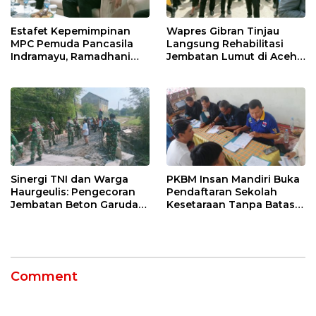
Estafet Kepemimpinan
Wapres Gibran Tinjau
MPC Pemuda Pancasila
Langsung Rehabilitasi
Indramayu, Ramadhani
Jembatan Lumut di Aceh
Sugianto Dipastikan
Tengah, Targetkan
Pimpin Organisasi Lewat
Konektivitas Pulih Cepat
Muscablub
Sinergi TNI dan Warga
PKBM Insan Mandiri Buka
Haurgeulis: Pengecoran
Pendaftaran Sekolah
Jembatan Beton Garuda
Kesetaraan Tanpa Batas
di Indramayu Rampung
Usia
Comment