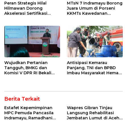
Peran Strategis Hilal
MTsN 7 Indramayu Borong
Hilmawan Dorong
Juara Umum di Porseni
Akselerasi Sertifikasi
KKMTs Kawedanan
Kompetensi untuk
Jatibarang 2026
Entaskan Kemiskinan di
Indramayu
Wujudkan Pertanian
Antisipasi Kemarau
Tangguh, BMKG dan
Panjang, TNI dan BPBD
Komisi V DPR RI Bekali
Imbau Masyarakat Hemat
Petani Indramayu Lewat
Air dan Waspada
Sekolah Lapang Iklim
Kebakaran
Berita Terkait
Estafet Kepemimpinan
Wapres Gibran Tinjau
MPC Pemuda Pancasila
Langsung Rehabilitasi
Indramayu, Ramadhani
Jembatan Lumut di Aceh
Sugianto Dipastikan
Tengah, Targetkan