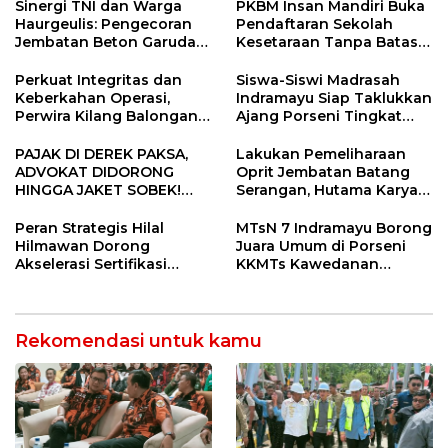
Pimpin Organisasi Lewat
Konektivitas Pulih Cepat
Sinergi TNI dan Warga
PKBM Insan Mandiri Buka
Muscablub
Haurgeulis: Pengecoran
Pendaftaran Sekolah
Jembatan Beton Garuda
Kesetaraan Tanpa Batas
di Indramayu Rampung
Usia
Perkuat Integritas dan
Siswa-Siswi Madrasah
Keberkahan Operasi,
Indramayu Siap Taklukkan
Perwira Kilang Balongan
Ajang Porseni Tingkat
Gelar Doa Bersama
Provinsi 2026
PAJAK DI DEREK PAKSA,
Lakukan Pemeliharaan
ADVOKAT DIDORONG
Oprit Jembatan Batang
HINGGA JAKET SOBEK!
Serangan, Hutama Karya
Ormas & 150 Advokat Riau
Uji Coba Contraflow di KM
Ngamuk Kepung Polresta
55 Tol Binjai–Langsa
Peran Strategis Hilal
MTsN 7 Indramayu Borong
Pekanbaru!
Hilmawan Dorong
Juara Umum di Porseni
Akselerasi Sertifikasi
KKMTs Kawedanan
Kompetensi untuk
Jatibarang 2026
Entaskan Kemiskinan di
Indramayu
Rekomendasi untuk kamu