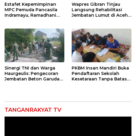
Estafet Kepemimpinan
Wapres Gibran Tinjau
MPC Pemuda Pancasila
Langsung Rehabilitasi
Indramayu, Ramadhani
Jembatan Lumut di Aceh
Sugianto Dipastikan
Tengah, Targetkan
Pimpin Organisasi Lewat
Konektivitas Pulih Cepat
Muscablub
Sinergi TNI dan Warga
PKBM Insan Mandiri Buka
Haurgeulis: Pengecoran
Pendaftaran Sekolah
Jembatan Beton Garuda
Kesetaraan Tanpa Batas
di Indramayu Rampung
Usia
TANGANRAKYAT TV