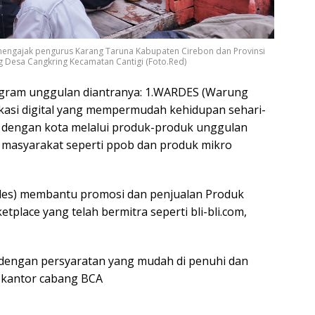
mengajak pengurus Karang Taruna Kabupaten Cirebon dan Provinsi
ng Desa Cangkring Kecamatan Cantigi (Foto.Red)
gram unggulan diantranya: 1.WARDES (Warung
ikasi digital yang mempermudah kehidupan sehari-
 dengan kota melalui produk-produk unggulan
 masyarakat seperti ppob dan produk mikro
es) membantu promosi dan penjualan Produk
place yang telah bermitra seperti bli-bli.com,
 dengan persyaratan yang mudah di penuhi dan
i kantor cabang BCA