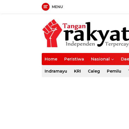
MENU
Langsung
ke
konten
Home
Peristiwa
Nasional
Dae
Indramayu
KRI
Caleg
Pemilu