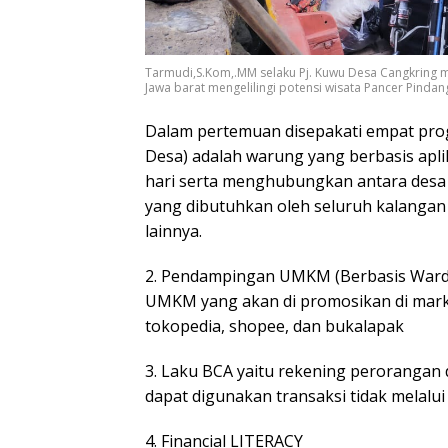
Tarmudi,S.Kom,.MM selaku Pj. Kuwu Desa Cangkring 
Jawa barat mengelilingi potensi wisata Pancer Pinda
Dalam pertemuan disepakati empat pro
Desa) adalah warung yang berbasis apl
hari serta menghubungkan antara desa
yang dibutuhkan oleh seluruh kalangan
lainnya.
2. Pendampingan UMKM (Berbasis Ward
UMKM yang akan di promosikan di market
tokopedia, shopee, dan bukalapak
3. Laku BCA yaitu rekening perorangan
dapat digunakan transaksi tidak melalu
4. Financial LITERACY