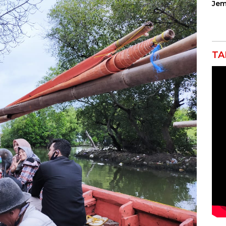
Jem
Ser
Kar
Con
Tol
TA