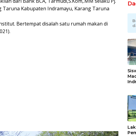
wakilan dari Bank BCA, Tarmudi,S.Kom,.MM selaku Pj.
Da
g Taruna Kabupaten Indramayu, Karang Taruna
B
stitut. Bertempat disalah satu rumah makan di
d
021).
Sis
Mad
Ind
Tak
Por
Pro
Lak
Pem