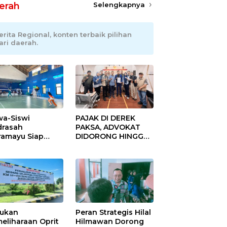
erah
Selengkapnya
erita Regional, konten terbaik pilihan
ari daerah.
wa-Siswi
PAJAK DI DEREK
rasah
PAKSA, ADVOKAT
ramayu Siap
DIDORONG HINGGA
lukkan Ajang
JAKET SOBEK!
seni Tingkat
Ormas & 150
vinsi 2026
Advokat Riau
Ngamuk Kepung
Polresta Pekanbaru!
ukan
Peran Strategis Hilal
eliharaan Oprit
Hilmawan Dorong