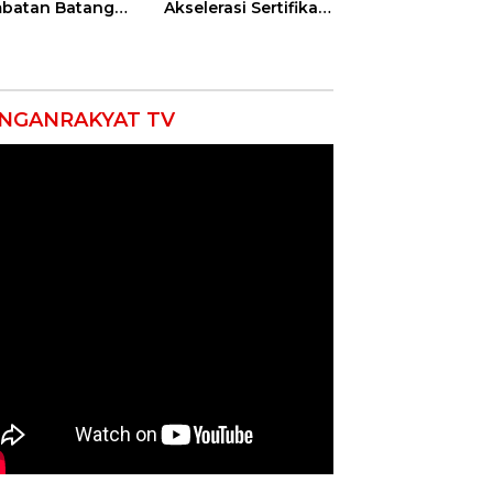
batan Batang
Akselerasi Sertifikasi
angan, Hutama
Kompetensi untuk
ya Uji Coba
Entaskan
traflow di KM 55
Kemiskinan di
 Binjai–Langsa
Indramayu
NGANRAKYAT TV