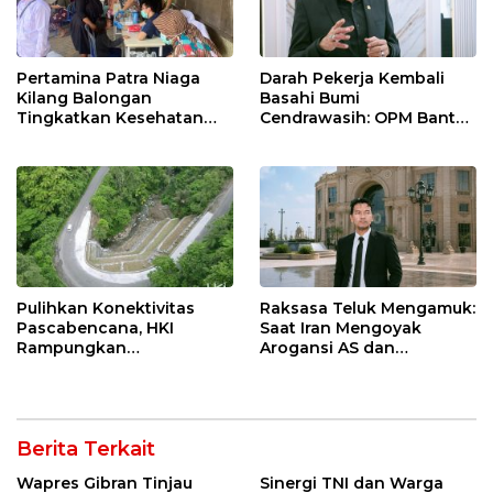
Pertamina Patra Niaga
Darah Pekerja Kembali
Kilang Balongan
Basahi Bumi
Tingkatkan Kesehatan
Cendrawasih: OPM Bantai
Masyarakat melalui
5 Pahlawan Infrastruktur
Pemeriksaan Kesehatan
di Tolikara!
Rutin dan Edukasi
Perawatan Gigi
Pulihkan Konektivitas
Raksasa Teluk Mengamuk:
Pascabencana, HKI
Saat Iran Mengoyak
Rampungkan
Arogansi AS dan
Penanganan Jalur
Sekutunya!
Lembah Anai dan Malalak
Berita Terkait
Wapres Gibran Tinjau
Sinergi TNI dan Warga