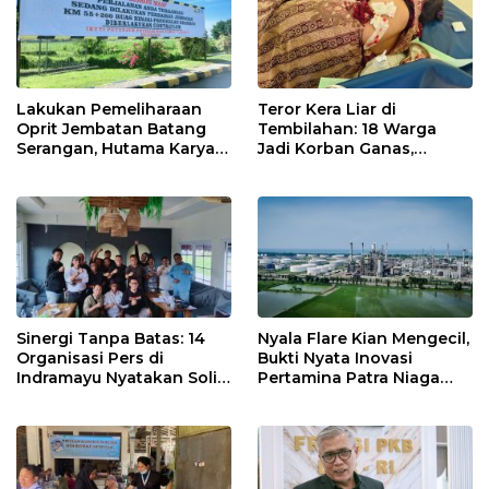
Lakukan Pemeliharaan
Teror Kera Liar di
Oprit Jembatan Batang
Tembilahan: 18 Warga
Serangan, Hutama Karya
Jadi Korban Ganas,
Uji Coba Contraflow di KM
Punggung Robek hingga
55 Tol Binjai–Langsa
12 Jahitan!
Sinergi Tanpa Batas: 14
Nyala Flare Kian Mengecil,
Organisasi Pers di
Bukti Nyata Inovasi
Indramayu Nyatakan Solid
Pertamina Patra Niaga
di Bawah Naungan FKJI
Kilang Balongan Dukung
Net Zero Emission 2060