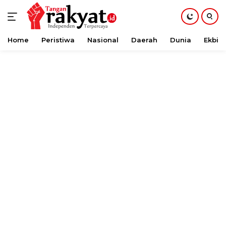
Home
Peristiwa
Nasional
Daerah
Dunia
Ekbis
Langsung
ke
konten