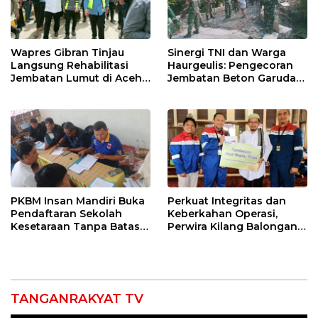
Wapres Gibran Tinjau
Sinergi TNI dan Warga
Langsung Rehabilitasi
Haurgeulis: Pengecoran
Jembatan Lumut di Aceh
Jembatan Beton Garuda
Tengah, Targetkan
di Indramayu Rampung
Konektivitas Pulih Cepat
PKBM Insan Mandiri Buka
Perkuat Integritas dan
Pendaftaran Sekolah
Keberkahan Operasi,
Kesetaraan Tanpa Batas
Perwira Kilang Balongan
Usia
Gelar Doa Bersama
TANGANRAKYAT TV