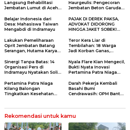
Langsung Rehabilitasi
Haurgeulis: Pengecoran
Jembatan Lumut di Aceh
Jembatan Beton Garuda
Tengah, Targetkan
di Indramayu Rampung
Konektivitas Pulih Cepat
Belajar Indonesia dari
PAJAK DI DEREK PAKSA,
Desa: Mahasiswa Taiwan
ADVOKAT DIDORONG
Mengabdi di Indramayu
HINGGA JAKET SOBEK!
Ormas & 150 Advokat Riau
Ngamuk Kepung Polresta
Lakukan Pemeliharaan
Teror Kera Liar di
Pekanbaru!
Oprit Jembatan Batang
Tembilahan: 18 Warga
Serangan, Hutama Karya
Jadi Korban Ganas,
Uji Coba Contraflow di KM
Punggung Robek hingga
55 Tol Binjai–Langsa
12 Jahitan!
Sinergi Tanpa Batas: 14
Nyala Flare Kian Mengecil,
Organisasi Pers di
Bukti Nyata Inovasi
Indramayu Nyatakan Solid
Pertamina Patra Niaga
di Bawah Naungan FKJI
Kilang Balongan Dukung
Net Zero Emission 2060
Pertamina Patra Niaga
Darah Pekerja Kembali
Kilang Balongan
Basahi Bumi
Tingkatkan Kesehatan
Cendrawasih: OPM Bantai
Masyarakat melalui
5 Pahlawan Infrastruktur
Pemeriksaan Kesehatan
di Tolikara!
Rutin dan Edukasi
Perawatan Gigi
Rekomendasi untuk kamu