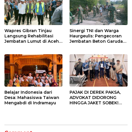
Wapres Gibran Tinjau
Sinergi TNI dan Warga
Langsung Rehabilitasi
Haurgeulis: Pengecoran
Jembatan Lumut di Aceh
Jembatan Beton Garuda
Tengah, Targetkan
di Indramayu Rampung
Konektivitas Pulih Cepat
Belajar Indonesia dari
PAJAK DI DEREK PAKSA,
Desa: Mahasiswa Taiwan
ADVOKAT DIDORONG
Mengabdi di Indramayu
HINGGA JAKET SOBEK!
Ormas & 150 Advokat Riau
Ngamuk Kepung Polresta
Pekanbaru!