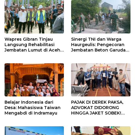
Wapres Gibran Tinjau
Sinergi TNI dan Warga
Langsung Rehabilitasi
Haurgeulis: Pengecoran
Jembatan Lumut di Aceh
Jembatan Beton Garuda
Tengah, Targetkan
di Indramayu Rampung
Konektivitas Pulih Cepat
Belajar Indonesia dari
PAJAK DI DEREK PAKSA,
Desa: Mahasiswa Taiwan
ADVOKAT DIDORONG
Mengabdi di Indramayu
HINGGA JAKET SOBEK!
Ormas & 150 Advokat Riau
Ngamuk Kepung Polresta
Pekanbaru!