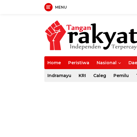
MENU
Langsung
ke
konten
Home
Peristiwa
Nasional
Dae
Indramayu
KRI
Caleg
Pemilu