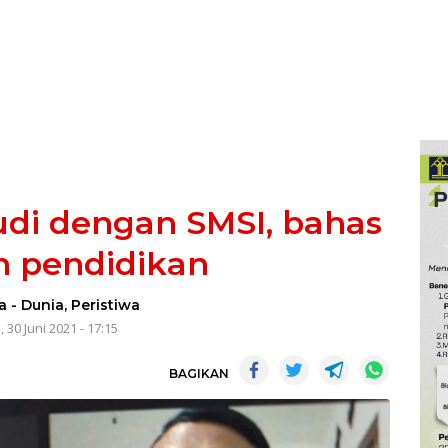
udi dengan SMSI, bahas
n pendidikan
za
-
Dunia
,
Peristiwa
 30 Juni 2021 - 17:15
BAGIKAN