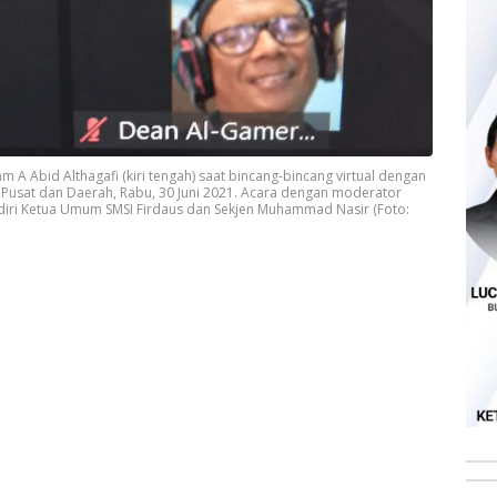
 A Abid Althagafi (kiri tengah) saat bincang-bincang virtual dengan
I) Pusat dan Daerah, Rabu, 30 Juni 2021. Acara dengan moderator
ihadiri Ketua Umum SMSI Firdaus dan Sekjen Muhammad Nasir (Foto: