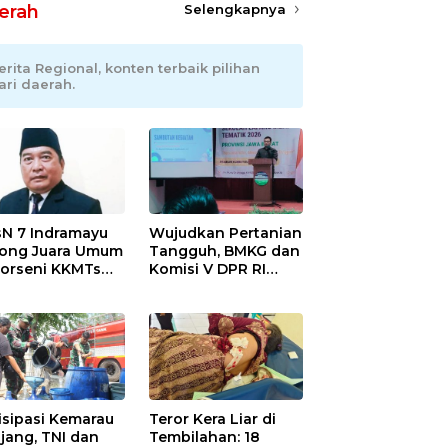
erah
Selengkapnya
erita Regional, konten terbaik pilihan
ari daerah.
N 7 Indramayu
Wujudkan Pertanian
ong Juara Umum
Tangguh, BMKG dan
Porseni KKMTs
Komisi V DPR RI
wedanan
Bekali Petani
ibarang 2026
Indramayu Lewat
Sekolah Lapang
Iklim
isipasi Kemarau
Teror Kera Liar di
jang, TNI dan
Tembilahan: 18