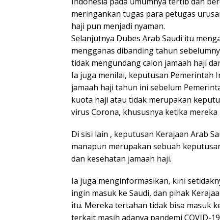
Indonesia pada umumnya tertib dan berd
meringankan tugas para petugas urusan
haji pun menjadi nyaman.
Selanjutnya Dubes Arab Saudi itu meng
mengganas dibanding tahun sebelumny
tidak mengundang calon jamaah haji dari
Ia juga menilai, keputusan Pemerintah
jamaah haji tahun ini sebelum Pemer
kuota haji atau tidak merupakan keput
virus Corona, khususnya ketika mereka 
Di sisi lain , keputusan Kerajaan Arab 
manapun merupakan sebuah keputusan 
dan kesehatan jamaah haji.
Ia juga menginformasikan, kini setidak
ingin masuk ke Saudi, dan pihak Kera
itu. Mereka tertahan tidak bisa masuk 
terkait masih adanya pandemi COVID-19