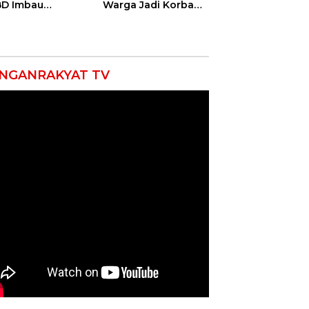
D Imbau
Warga Jadi Korban
yarakat Hemat
Ganas, Punggung
 dan Waspada
Robek hingga 12
akaran
Jahitan!
NGANRAKYAT TV