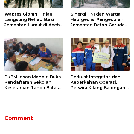
Wapres Gibran Tinjau
Sinergi TNI dan Warga
Langsung Rehabilitasi
Haurgeulis: Pengecoran
Jembatan Lumut di Aceh
Jembatan Beton Garuda
Tengah, Targetkan
di Indramayu Rampung
Konektivitas Pulih Cepat
PKBM Insan Mandiri Buka
Perkuat Integritas dan
Pendaftaran Sekolah
Keberkahan Operasi,
Kesetaraan Tanpa Batas
Perwira Kilang Balongan
Usia
Gelar Doa Bersama
Comment