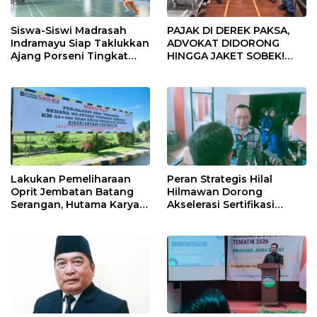
Siswa-Siswi Madrasah
PAJAK DI DEREK PAKSA,
Indramayu Siap Taklukkan
ADVOKAT DIDORONG
Ajang Porseni Tingkat
HINGGA JAKET SOBEK!
Provinsi 2026
Ormas & 150 Advokat Riau
Ngamuk Kepung Polresta
Pekanbaru!
Lakukan Pemeliharaan
Peran Strategis Hilal
Oprit Jembatan Batang
Hilmawan Dorong
Serangan, Hutama Karya
Akselerasi Sertifikasi
Uji Coba Contraflow di KM
Kompetensi untuk
55 Tol Binjai–Langsa
Entaskan Kemiskinan di
Indramayu