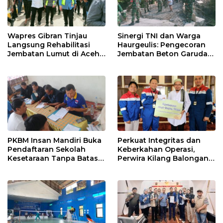
Wapres Gibran Tinjau
Sinergi TNI dan Warga
Langsung Rehabilitasi
Haurgeulis: Pengecoran
Jembatan Lumut di Aceh
Jembatan Beton Garuda
Tengah, Targetkan
di Indramayu Rampung
Konektivitas Pulih Cepat
PKBM Insan Mandiri Buka
Perkuat Integritas dan
Pendaftaran Sekolah
Keberkahan Operasi,
Kesetaraan Tanpa Batas
Perwira Kilang Balongan
Usia
Gelar Doa Bersama