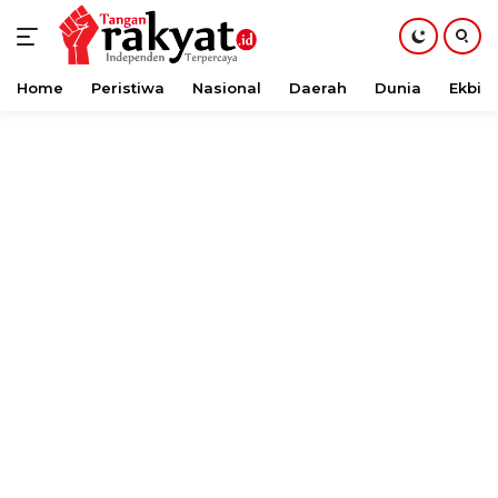
Home
Peristiwa
Nasional
Daerah
Dunia
Ekbis
Langsung
ke
konten