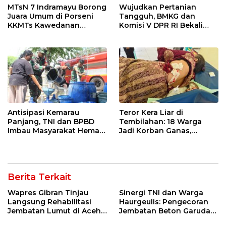
MTsN 7 Indramayu Borong
Wujudkan Pertanian
Juara Umum di Porseni
Tangguh, BMKG dan
KKMTs Kawedanan
Komisi V DPR RI Bekali
Jatibarang 2026
Petani Indramayu Lewat
Sekolah Lapang Iklim
Antisipasi Kemarau
Teror Kera Liar di
Panjang, TNI dan BPBD
Tembilahan: 18 Warga
Imbau Masyarakat Hemat
Jadi Korban Ganas,
Air dan Waspada
Punggung Robek hingga
Kebakaran
12 Jahitan!
Berita Terkait
Wapres Gibran Tinjau
Sinergi TNI dan Warga
Langsung Rehabilitasi
Haurgeulis: Pengecoran
Jembatan Lumut di Aceh
Jembatan Beton Garuda
Tengah, Targetkan
di Indramayu Rampung