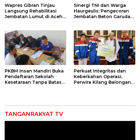
Wapres Gibran Tinjau
Sinergi TNI dan Warga
Langsung Rehabilitasi
Haurgeulis: Pengecoran
Jembatan Lumut di Aceh
Jembatan Beton Garuda
Tengah, Targetkan
di Indramayu Rampung
Konektivitas Pulih Cepat
PKBM Insan Mandiri Buka
Perkuat Integritas dan
Pendaftaran Sekolah
Keberkahan Operasi,
Kesetaraan Tanpa Batas
Perwira Kilang Balongan
Usia
Gelar Doa Bersama
TANGANRAKYAT TV