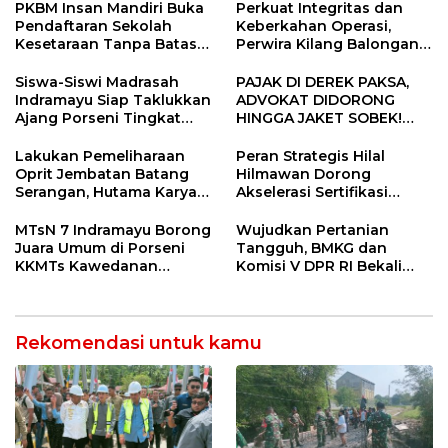
Konektivitas Pulih Cepat
PKBM Insan Mandiri Buka
Perkuat Integritas dan
Pendaftaran Sekolah
Keberkahan Operasi,
Kesetaraan Tanpa Batas
Perwira Kilang Balongan
Usia
Gelar Doa Bersama
Siswa-Siswi Madrasah
PAJAK DI DEREK PAKSA,
Indramayu Siap Taklukkan
ADVOKAT DIDORONG
Ajang Porseni Tingkat
HINGGA JAKET SOBEK!
Provinsi 2026
Ormas & 150 Advokat Riau
Ngamuk Kepung Polresta
Lakukan Pemeliharaan
Peran Strategis Hilal
Pekanbaru!
Oprit Jembatan Batang
Hilmawan Dorong
Serangan, Hutama Karya
Akselerasi Sertifikasi
Uji Coba Contraflow di KM
Kompetensi untuk
55 Tol Binjai–Langsa
Entaskan Kemiskinan di
MTsN 7 Indramayu Borong
Wujudkan Pertanian
Indramayu
Juara Umum di Porseni
Tangguh, BMKG dan
KKMTs Kawedanan
Komisi V DPR RI Bekali
Jatibarang 2026
Petani Indramayu Lewat
Sekolah Lapang Iklim
Rekomendasi untuk kamu