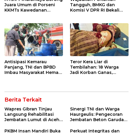
Juara Umum di Porseni
Tangguh, BMKG dan
KKMTs Kawedanan
Komisi V DPR RI Bekali
Jatibarang 2026
Petani Indramayu Lewat
Sekolah Lapang Iklim
Antisipasi Kemarau
Teror Kera Liar di
Panjang, TNI dan BPBD
Tembilahan: 18 Warga
Imbau Masyarakat Hemat
Jadi Korban Ganas,
Air dan Waspada
Punggung Robek hingga
Kebakaran
12 Jahitan!
Berita Terkait
Wapres Gibran Tinjau
Sinergi TNI dan Warga
Langsung Rehabilitasi
Haurgeulis: Pengecoran
Jembatan Lumut di Aceh
Jembatan Beton Garuda
Tengah, Targetkan
di Indramayu Rampung
Konektivitas Pulih Cepat
PKBM Insan Mandiri Buka
Perkuat Integritas dan