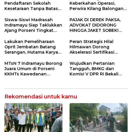
Pendaftaran Sekolah
Keberkahan Operasi,
Kesetaraan Tanpa Batas
Perwira Kilang Balongan
Usia
Gelar Doa Bersama
Siswa-Siswi Madrasah
PAJAK DI DEREK PAKSA,
Indramayu Siap Taklukkan
ADVOKAT DIDORONG
Ajang Porseni Tingkat
HINGGA JAKET SOBEK!
Provinsi 2026
Ormas & 150 Advokat Riau
Ngamuk Kepung Polresta
Lakukan Pemeliharaan
Peran Strategis Hilal
Pekanbaru!
Oprit Jembatan Batang
Hilmawan Dorong
Serangan, Hutama Karya
Akselerasi Sertifikasi
Uji Coba Contraflow di KM
Kompetensi untuk
55 Tol Binjai–Langsa
Entaskan Kemiskinan di
MTsN 7 Indramayu Borong
Wujudkan Pertanian
Indramayu
Juara Umum di Porseni
Tangguh, BMKG dan
KKMTs Kawedanan
Komisi V DPR RI Bekali
Jatibarang 2026
Petani Indramayu Lewat
Sekolah Lapang Iklim
Rekomendasi untuk kamu