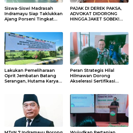
Siswa-Siswi Madrasah
PAJAK DI DEREK PAKSA,
Indramayu Siap Taklukkan
ADVOKAT DIDORONG
Ajang Porseni Tingkat
HINGGA JAKET SOBEK!
Provinsi 2026
Ormas & 150 Advokat Riau
Ngamuk Kepung Polresta
Pekanbaru!
Lakukan Pemeliharaan
Peran Strategis Hilal
Oprit Jembatan Batang
Hilmawan Dorong
Serangan, Hutama Karya
Akselerasi Sertifikasi
Uji Coba Contraflow di KM
Kompetensi untuk
55 Tol Binjai–Langsa
Entaskan Kemiskinan di
Indramayu
MTsN 7 Indramayu Borong
Wujudkan Pertanian