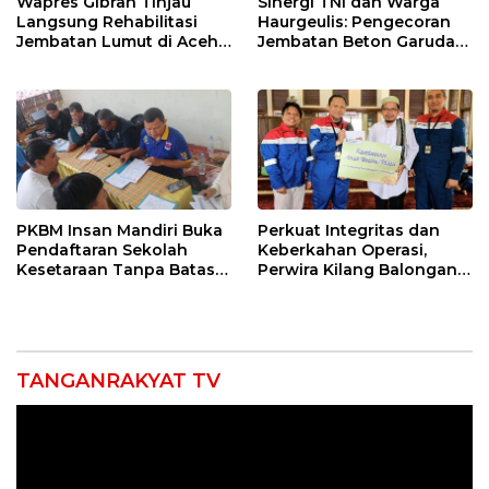
Wapres Gibran Tinjau
Sinergi TNI dan Warga
Langsung Rehabilitasi
Haurgeulis: Pengecoran
Jembatan Lumut di Aceh
Jembatan Beton Garuda
Tengah, Targetkan
di Indramayu Rampung
Konektivitas Pulih Cepat
PKBM Insan Mandiri Buka
Perkuat Integritas dan
Pendaftaran Sekolah
Keberkahan Operasi,
Kesetaraan Tanpa Batas
Perwira Kilang Balongan
Usia
Gelar Doa Bersama
TANGANRAKYAT TV