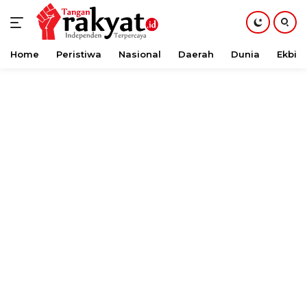
Home
Peristiwa
Nasional
Daerah
Dunia
Ekbis
Langsung
ke
konten