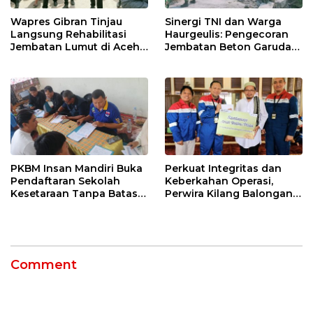
Wapres Gibran Tinjau
Sinergi TNI dan Warga
Langsung Rehabilitasi
Haurgeulis: Pengecoran
Jembatan Lumut di Aceh
Jembatan Beton Garuda
Tengah, Targetkan
di Indramayu Rampung
Konektivitas Pulih Cepat
PKBM Insan Mandiri Buka
Perkuat Integritas dan
Pendaftaran Sekolah
Keberkahan Operasi,
Kesetaraan Tanpa Batas
Perwira Kilang Balongan
Usia
Gelar Doa Bersama
Comment