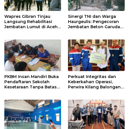
Wapres Gibran Tinjau
Sinergi TNI dan Warga
Langsung Rehabilitasi
Haurgeulis: Pengecoran
Jembatan Lumut di Aceh
Jembatan Beton Garuda
Tengah, Targetkan
di Indramayu Rampung
Konektivitas Pulih Cepat
PKBM Insan Mandiri Buka
Perkuat Integritas dan
Pendaftaran Sekolah
Keberkahan Operasi,
Kesetaraan Tanpa Batas
Perwira Kilang Balongan
Usia
Gelar Doa Bersama