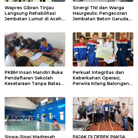
Wapres Gibran Tinjau
Sinergi TNI dan Warga
Langsung Rehabilitasi
Haurgeulis: Pengecoran
Jembatan Lumut di Aceh
Jembatan Beton Garuda
Tengah, Targetkan
di Indramayu Rampung
Konektivitas Pulih Cepat
PKBM Insan Mandiri Buka
Perkuat Integritas dan
Pendaftaran Sekolah
Keberkahan Operasi,
Kesetaraan Tanpa Batas
Perwira Kilang Balongan
Usia
Gelar Doa Bersama
Siswa-Siswi Madrasah
PAJAK DI DEREK PAKSA,