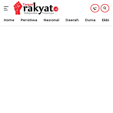
Home
Peristiwa
Nasional
Daerah
Dunia
Ekbis
Langsung
ke
konten