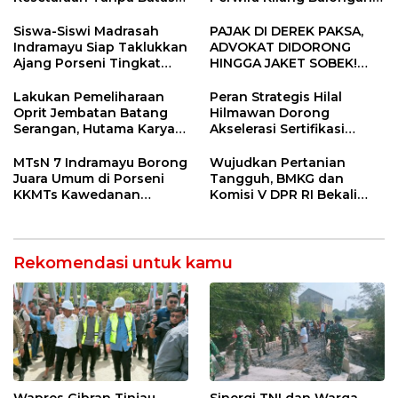
Usia
Gelar Doa Bersama
Siswa-Siswi Madrasah
PAJAK DI DEREK PAKSA,
Indramayu Siap Taklukkan
ADVOKAT DIDORONG
Ajang Porseni Tingkat
HINGGA JAKET SOBEK!
Provinsi 2026
Ormas & 150 Advokat Riau
Ngamuk Kepung Polresta
Lakukan Pemeliharaan
Peran Strategis Hilal
Pekanbaru!
Oprit Jembatan Batang
Hilmawan Dorong
Serangan, Hutama Karya
Akselerasi Sertifikasi
Uji Coba Contraflow di KM
Kompetensi untuk
55 Tol Binjai–Langsa
Entaskan Kemiskinan di
MTsN 7 Indramayu Borong
Wujudkan Pertanian
Indramayu
Juara Umum di Porseni
Tangguh, BMKG dan
KKMTs Kawedanan
Komisi V DPR RI Bekali
Jatibarang 2026
Petani Indramayu Lewat
Sekolah Lapang Iklim
Rekomendasi untuk kamu
Wapres Gibran Tinjau
Sinergi TNI dan Warga