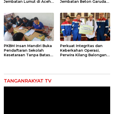
Jembatan Lumut di Aceh
Jembatan Beton Garuda
Tengah, Targetkan
di Indramayu Rampung
Konektivitas Pulih Cepat
PKBM Insan Mandiri Buka
Perkuat Integritas dan
Pendaftaran Sekolah
Keberkahan Operasi,
Kesetaraan Tanpa Batas
Perwira Kilang Balongan
Usia
Gelar Doa Bersama
TANGANRAKYAT TV