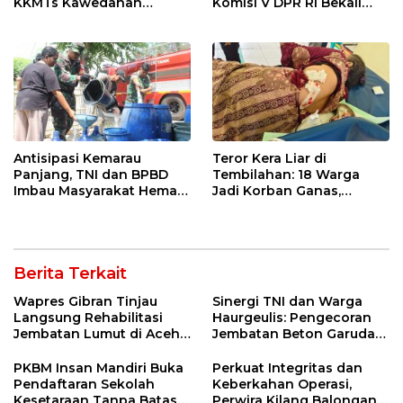
KKMTs Kawedanan
Komisi V DPR RI Bekali
Jatibarang 2026
Petani Indramayu Lewat
Sekolah Lapang Iklim
Antisipasi Kemarau
Teror Kera Liar di
Panjang, TNI dan BPBD
Tembilahan: 18 Warga
Imbau Masyarakat Hemat
Jadi Korban Ganas,
Air dan Waspada
Punggung Robek hingga
Kebakaran
12 Jahitan!
Berita Terkait
Wapres Gibran Tinjau
Sinergi TNI dan Warga
Langsung Rehabilitasi
Haurgeulis: Pengecoran
Jembatan Lumut di Aceh
Jembatan Beton Garuda
Tengah, Targetkan
di Indramayu Rampung
Konektivitas Pulih Cepat
PKBM Insan Mandiri Buka
Perkuat Integritas dan
Pendaftaran Sekolah
Keberkahan Operasi,
Kesetaraan Tanpa Batas
Perwira Kilang Balongan