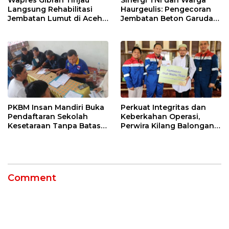
Langsung Rehabilitasi
Haurgeulis: Pengecoran
Jembatan Lumut di Aceh
Jembatan Beton Garuda
Tengah, Targetkan
di Indramayu Rampung
Konektivitas Pulih Cepat
PKBM Insan Mandiri Buka
Perkuat Integritas dan
Pendaftaran Sekolah
Keberkahan Operasi,
Kesetaraan Tanpa Batas
Perwira Kilang Balongan
Usia
Gelar Doa Bersama
Comment