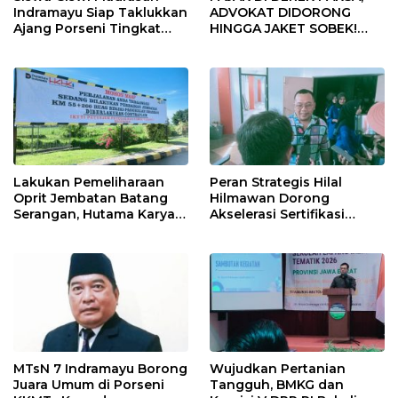
Indramayu Siap Taklukkan
ADVOKAT DIDORONG
Ajang Porseni Tingkat
HINGGA JAKET SOBEK!
Provinsi 2026
Ormas & 150 Advokat Riau
Ngamuk Kepung Polresta
Pekanbaru!
Lakukan Pemeliharaan
Peran Strategis Hilal
Oprit Jembatan Batang
Hilmawan Dorong
Serangan, Hutama Karya
Akselerasi Sertifikasi
Uji Coba Contraflow di KM
Kompetensi untuk
55 Tol Binjai–Langsa
Entaskan Kemiskinan di
Indramayu
MTsN 7 Indramayu Borong
Wujudkan Pertanian
Juara Umum di Porseni
Tangguh, BMKG dan