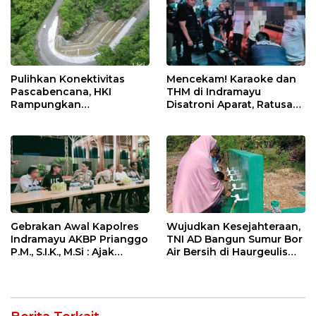
Pulihkan Konektivitas
Mencekam! Karaoke dan
Pascabencana, HKI
THM di Indramayu
Rampungkan
Disatroni Aparat, Ratusan
Penanganan Jalur
Pengunjung Kocar-Kacir
Lembah Anai dan Malalak
Dites Urine!
Gebrakan Awal Kapolres
Wujudkan Kesejahteraan,
Indramayu AKBP Prianggo
TNI AD Bangun Sumur Bor
P.M., S.I.K., M.Si : Ajak
Air Bersih di Haurgeulis
Wartawan Ngopi Bareng
Indramayu
dan Analisa Program Kerja