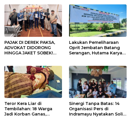
PAJAK DI DEREK PAKSA,
Lakukan Pemeliharaan
ADVOKAT DIDORONG
Oprit Jembatan Batang
HINGGA JAKET SOBEK!
Serangan, Hutama Karya
Ormas & 150 Advokat Riau
Uji Coba Contraflow di KM
Ngamuk Kepung Polresta
55 Tol Binjai–Langsa
Pekanbaru!
Teror Kera Liar di
Sinergi Tanpa Batas: 14
Tembilahan: 18 Warga
Organisasi Pers di
Jadi Korban Ganas,
Indramayu Nyatakan Solid
Punggung Robek hingga
di Bawah Naungan FKJI
12 Jahitan!