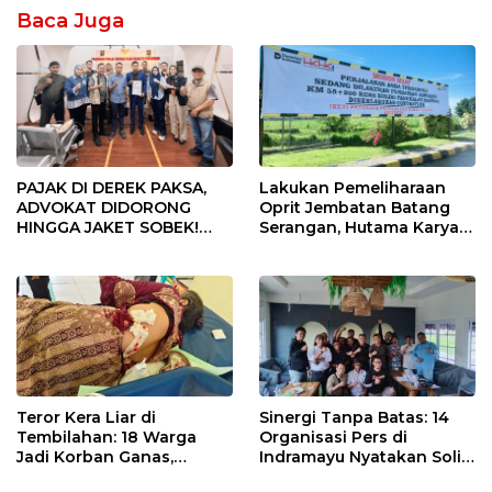
Baca Juga
PAJAK DI DEREK PAKSA,
Lakukan Pemeliharaan
ADVOKAT DIDORONG
Oprit Jembatan Batang
HINGGA JAKET SOBEK!
Serangan, Hutama Karya
Ormas & 150 Advokat Riau
Uji Coba Contraflow di KM
Ngamuk Kepung Polresta
55 Tol Binjai–Langsa
Pekanbaru!
Teror Kera Liar di
Sinergi Tanpa Batas: 14
Tembilahan: 18 Warga
Organisasi Pers di
Jadi Korban Ganas,
Indramayu Nyatakan Solid
Punggung Robek hingga
di Bawah Naungan FKJI