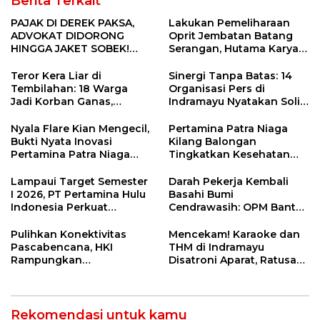
Berita Terkait
PAJAK DI DEREK PAKSA,
Lakukan Pemeliharaan
ADVOKAT DIDORONG
Oprit Jembatan Batang
HINGGA JAKET SOBEK!
Serangan, Hutama Karya
Ormas & 150 Advokat Riau
Uji Coba Contraflow di KM
Ngamuk Kepung Polresta
55 Tol Binjai–Langsa
Teror Kera Liar di
Sinergi Tanpa Batas: 14
Pekanbaru!
Tembilahan: 18 Warga
Organisasi Pers di
Jadi Korban Ganas,
Indramayu Nyatakan Solid
Punggung Robek hingga
di Bawah Naungan FKJI
12 Jahitan!
Nyala Flare Kian Mengecil,
Pertamina Patra Niaga
Bukti Nyata Inovasi
Kilang Balongan
Pertamina Patra Niaga
Tingkatkan Kesehatan
Kilang Balongan Dukung
Masyarakat melalui
Net Zero Emission 2060
Pemeriksaan Kesehatan
Lampaui Target Semester
Darah Pekerja Kembali
Rutin dan Edukasi
I 2026, PT Pertamina Hulu
Basahi Bumi
Perawatan Gigi
Indonesia Perkuat
Cendrawasih: OPM Bantai
Ketahanan Energi
5 Pahlawan Infrastruktur
Nasional Lewat Inovasi &
di Tolikara!
Pulihkan Konektivitas
Mencekam! Karaoke dan
Keselamatan Kerja
Pascabencana, HKI
THM di Indramayu
Rampungkan
Disatroni Aparat, Ratusan
Penanganan Jalur
Pengunjung Kocar-Kacir
Lembah Anai dan Malalak
Dites Urine!
Rekomendasi untuk kamu