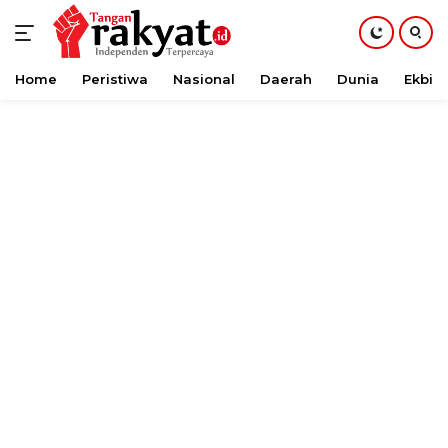
Home
Peristiwa
Nasional
Daerah
Dunia
Ekbis
Langsung
ke
konten