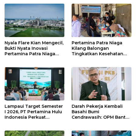
12 Jahitan!
Nyala Flare Kian Mengecil,
Pertamina Patra Niaga
Bukti Nyata Inovasi
Kilang Balongan
Pertamina Patra Niaga
Tingkatkan Kesehatan
Kilang Balongan Dukung
Masyarakat melalui
Net Zero Emission 2060
Pemeriksaan Kesehatan
Rutin dan Edukasi
Perawatan Gigi
Lampaui Target Semester
Darah Pekerja Kembali
I 2026, PT Pertamina Hulu
Basahi Bumi
Indonesia Perkuat
Cendrawasih: OPM Bantai
Ketahanan Energi
5 Pahlawan Infrastruktur
Nasional Lewat Inovasi &
di Tolikara!
Keselamatan Kerja