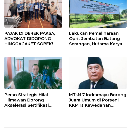
PAJAK DI DEREK PAKSA,
Lakukan Pemeliharaan
ADVOKAT DIDORONG
Oprit Jembatan Batang
HINGGA JAKET SOBEK!
Serangan, Hutama Karya
Ormas & 150 Advokat Riau
Uji Coba Contraflow di KM
Ngamuk Kepung Polresta
55 Tol Binjai–Langsa
Pekanbaru!
Peran Strategis Hilal
MTsN 7 Indramayu Borong
Hilmawan Dorong
Juara Umum di Porseni
Akselerasi Sertifikasi
KKMTs Kawedanan
Kompetensi untuk
Jatibarang 2026
Entaskan Kemiskinan di
Indramayu