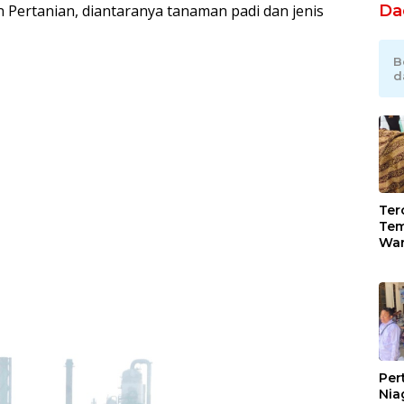
Da
n Pertanian, diantaranya tanaman padi dan jenis
B
d
Tero
Tem
War
Gan
Rob
Jah
Per
Nia