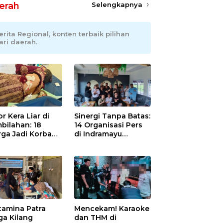
erah
Selengkapnya
erita Regional, konten terbaik pilihan
ari daerah.
r Kera Liar di
Sinergi Tanpa Batas:
bilahan: 18
14 Organisasi Pers
ga Jadi Korban
di Indramayu
as, Punggung
Nyatakan Solid di
ek hingga 12
Bawah Naungan
itan!
FKJI
tamina Patra
Mencekam! Karaoke
ga Kilang
dan THM di