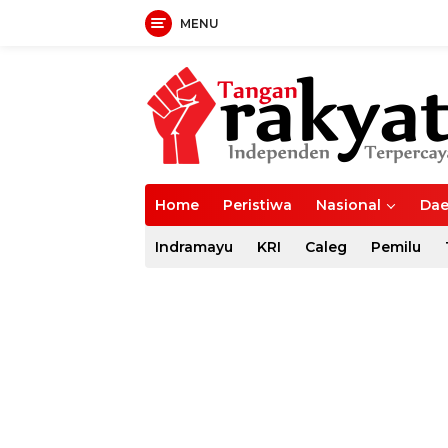
MENU
Langsung
ke
konten
Home
Peristiwa
Nasional
Dae
Indramayu
KRI
Caleg
Pemilu