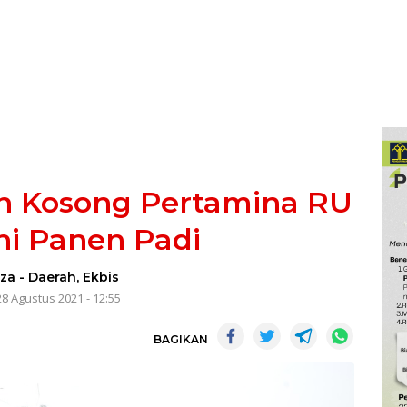
n Kosong Pertamina RU
ani Panen Padi
iza
-
Daerah
,
Ekbis
28 Agustus 2021 - 12:55
BAGIKAN