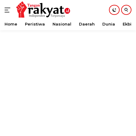
Home
Peristiwa
Nasional
Daerah
Dunia
Ekbis
Langsung
ke
konten