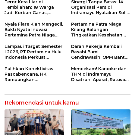
Ngamuk Kepung Polresta
55 Tol Binjai–Langsa
Teror Kera Liar di
Sinergi Tanpa Batas: 14
Pekanbaru!
Tembilahan: 18 Warga
Organisasi Pers di
Jadi Korban Ganas,
Indramayu Nyatakan Solid
Punggung Robek hingga
di Bawah Naungan FKJI
12 Jahitan!
Nyala Flare Kian Mengecil,
Pertamina Patra Niaga
Bukti Nyata Inovasi
Kilang Balongan
Pertamina Patra Niaga
Tingkatkan Kesehatan
Kilang Balongan Dukung
Masyarakat melalui
Net Zero Emission 2060
Pemeriksaan Kesehatan
Lampaui Target Semester
Darah Pekerja Kembali
Rutin dan Edukasi
I 2026, PT Pertamina Hulu
Basahi Bumi
Perawatan Gigi
Indonesia Perkuat
Cendrawasih: OPM Bantai
Ketahanan Energi
5 Pahlawan Infrastruktur
Nasional Lewat Inovasi &
di Tolikara!
Pulihkan Konektivitas
Mencekam! Karaoke dan
Keselamatan Kerja
Pascabencana, HKI
THM di Indramayu
Rampungkan
Disatroni Aparat, Ratusan
Penanganan Jalur
Pengunjung Kocar-Kacir
Lembah Anai dan Malalak
Dites Urine!
Rekomendasi untuk kamu