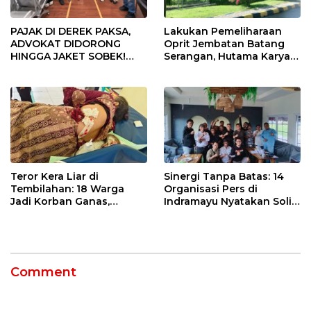
PAJAK DI DEREK PAKSA,
Lakukan Pemeliharaan
ADVOKAT DIDORONG
Oprit Jembatan Batang
HINGGA JAKET SOBEK!
Serangan, Hutama Karya
Ormas & 150 Advokat Riau
Uji Coba Contraflow di KM
Ngamuk Kepung Polresta
55 Tol Binjai–Langsa
Pekanbaru!
Teror Kera Liar di
Sinergi Tanpa Batas: 14
Tembilahan: 18 Warga
Organisasi Pers di
Jadi Korban Ganas,
Indramayu Nyatakan Solid
Punggung Robek hingga
di Bawah Naungan FKJI
12 Jahitan!
Comment