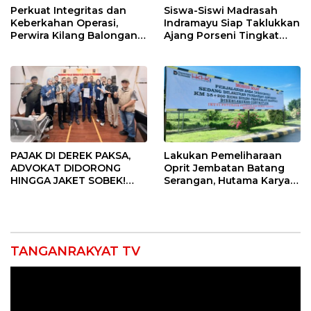
Perkuat Integritas dan
Siswa-Siswi Madrasah
Keberkahan Operasi,
Indramayu Siap Taklukkan
Perwira Kilang Balongan
Ajang Porseni Tingkat
Gelar Doa Bersama
Provinsi 2026
PAJAK DI DEREK PAKSA,
Lakukan Pemeliharaan
ADVOKAT DIDORONG
Oprit Jembatan Batang
HINGGA JAKET SOBEK!
Serangan, Hutama Karya
Ormas & 150 Advokat Riau
Uji Coba Contraflow di KM
Ngamuk Kepung Polresta
55 Tol Binjai–Langsa
Pekanbaru!
TANGANRAKYAT TV