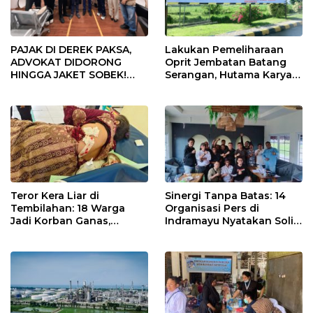
PAJAK DI DEREK PAKSA,
Lakukan Pemeliharaan
ADVOKAT DIDORONG
Oprit Jembatan Batang
HINGGA JAKET SOBEK!
Serangan, Hutama Karya
Ormas & 150 Advokat Riau
Uji Coba Contraflow di KM
Ngamuk Kepung Polresta
55 Tol Binjai–Langsa
Pekanbaru!
Teror Kera Liar di
Sinergi Tanpa Batas: 14
Tembilahan: 18 Warga
Organisasi Pers di
Jadi Korban Ganas,
Indramayu Nyatakan Solid
Punggung Robek hingga
di Bawah Naungan FKJI
12 Jahitan!