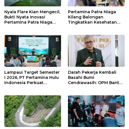
Nyala Flare Kian Mengecil,
Pertamina Patra Niaga
Bukti Nyata Inovasi
Kilang Balongan
Pertamina Patra Niaga
Tingkatkan Kesehatan
Kilang Balongan Dukung
Masyarakat melalui
Net Zero Emission 2060
Pemeriksaan Kesehatan
Rutin dan Edukasi
Perawatan Gigi
Lampaui Target Semester
Darah Pekerja Kembali
I 2026, PT Pertamina Hulu
Basahi Bumi
Indonesia Perkuat
Cendrawasih: OPM Bantai
Ketahanan Energi
5 Pahlawan Infrastruktur
Nasional Lewat Inovasi &
di Tolikara!
Keselamatan Kerja