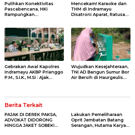
Pulihkan Konektivitas
Mencekam! Karaoke dan
Pascabencana, HKI
THM di Indramayu
Rampungkan
Disatroni Aparat, Ratusan
Penanganan Jalur
Pengunjung Kocar-Kacir
Lembah Anai dan Malalak
Dites Urine!
Gebrakan Awal Kapolres
Wujudkan Kesejahteraan,
Indramayu AKBP Prianggo
TNI AD Bangun Sumur Bor
P.M., S.I.K., M.Si : Ajak
Air Bersih di Haurgeulis
Wartawan Ngopi Bareng
Indramayu
dan Analisa Program Kerja
Berita Terkait
PAJAK DI DEREK PAKSA,
Lakukan Pemeliharaan
ADVOKAT DIDORONG
Oprit Jembatan Batang
HINGGA JAKET SOBEK!
Serangan, Hutama Karya
Ormas & 150 Advokat Riau
Uji Coba Contraflow di KM