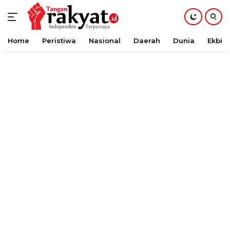
Home
Peristiwa
Nasional
Daerah
Dunia
Ekbis
Langsung
ke
konten