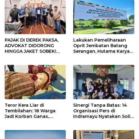
PAJAK DI DEREK PAKSA,
Lakukan Pemeliharaan
ADVOKAT DIDORONG
Oprit Jembatan Batang
HINGGA JAKET SOBEK!
Serangan, Hutama Karya
Ormas & 150 Advokat Riau
Uji Coba Contraflow di KM
Ngamuk Kepung Polresta
55 Tol Binjai–Langsa
Pekanbaru!
Teror Kera Liar di
Sinergi Tanpa Batas: 14
Tembilahan: 18 Warga
Organisasi Pers di
Jadi Korban Ganas,
Indramayu Nyatakan Solid
Punggung Robek hingga
di Bawah Naungan FKJI
12 Jahitan!