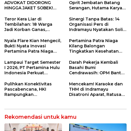
ADVOKAT DIDORONG
Oprit Jembatan Batang
HINGGA JAKET SOBEK!
Serangan, Hutama Karya
Ormas & 150 Advokat Riau
Uji Coba Contraflow di KM
Ngamuk Kepung Polresta
55 Tol Binjai–Langsa
Teror Kera Liar di
Sinergi Tanpa Batas: 14
Pekanbaru!
Tembilahan: 18 Warga
Organisasi Pers di
Jadi Korban Ganas,
Indramayu Nyatakan Solid
Punggung Robek hingga
di Bawah Naungan FKJI
12 Jahitan!
Nyala Flare Kian Mengecil,
Pertamina Patra Niaga
Bukti Nyata Inovasi
Kilang Balongan
Pertamina Patra Niaga
Tingkatkan Kesehatan
Kilang Balongan Dukung
Masyarakat melalui
Net Zero Emission 2060
Pemeriksaan Kesehatan
Lampaui Target Semester
Darah Pekerja Kembali
Rutin dan Edukasi
I 2026, PT Pertamina Hulu
Basahi Bumi
Perawatan Gigi
Indonesia Perkuat
Cendrawasih: OPM Bantai
Ketahanan Energi
5 Pahlawan Infrastruktur
Nasional Lewat Inovasi &
di Tolikara!
Pulihkan Konektivitas
Mencekam! Karaoke dan
Keselamatan Kerja
Pascabencana, HKI
THM di Indramayu
Rampungkan
Disatroni Aparat, Ratusan
Penanganan Jalur
Pengunjung Kocar-Kacir
Lembah Anai dan Malalak
Dites Urine!
Rekomendasi untuk kamu