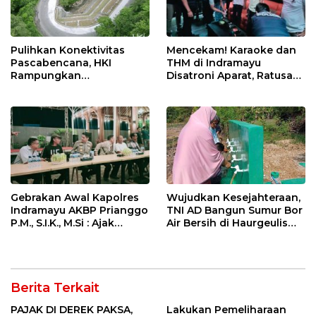
Pulihkan Konektivitas
Mencekam! Karaoke dan
Pascabencana, HKI
THM di Indramayu
Rampungkan
Disatroni Aparat, Ratusan
Penanganan Jalur
Pengunjung Kocar-Kacir
Lembah Anai dan Malalak
Dites Urine!
Gebrakan Awal Kapolres
Wujudkan Kesejahteraan,
Indramayu AKBP Prianggo
TNI AD Bangun Sumur Bor
P.M., S.I.K., M.Si : Ajak
Air Bersih di Haurgeulis
Wartawan Ngopi Bareng
Indramayu
dan Analisa Program Kerja
Berita Terkait
PAJAK DI DEREK PAKSA,
Lakukan Pemeliharaan