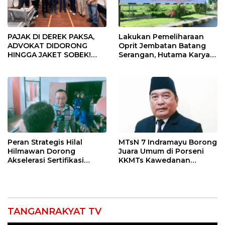
PAJAK DI DEREK PAKSA,
Lakukan Pemeliharaan
ADVOKAT DIDORONG
Oprit Jembatan Batang
HINGGA JAKET SOBEK!
Serangan, Hutama Karya
Ormas & 150 Advokat Riau
Uji Coba Contraflow di KM
Ngamuk Kepung Polresta
55 Tol Binjai–Langsa
Pekanbaru!
Peran Strategis Hilal
MTsN 7 Indramayu Borong
Hilmawan Dorong
Juara Umum di Porseni
Akselerasi Sertifikasi
KKMTs Kawedanan
Kompetensi untuk
Jatibarang 2026
Entaskan Kemiskinan di
Indramayu
TANGANRAKYAT TV