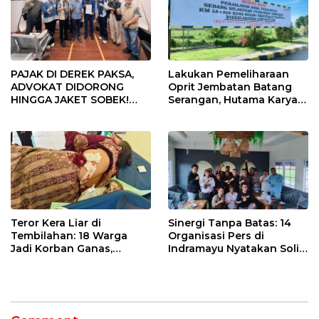
PAJAK DI DEREK PAKSA,
Lakukan Pemeliharaan
ADVOKAT DIDORONG
Oprit Jembatan Batang
HINGGA JAKET SOBEK!
Serangan, Hutama Karya
Ormas & 150 Advokat Riau
Uji Coba Contraflow di KM
Ngamuk Kepung Polresta
55 Tol Binjai–Langsa
Pekanbaru!
Teror Kera Liar di
Sinergi Tanpa Batas: 14
Tembilahan: 18 Warga
Organisasi Pers di
Jadi Korban Ganas,
Indramayu Nyatakan Solid
Punggung Robek hingga
di Bawah Naungan FKJI
12 Jahitan!