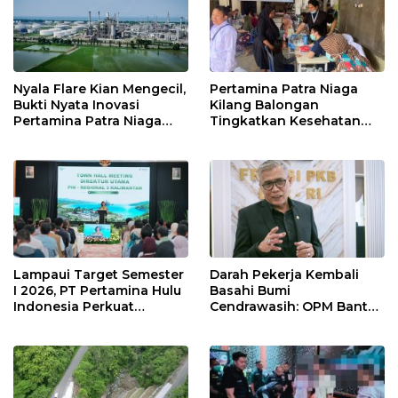
Nyala Flare Kian Mengecil,
Pertamina Patra Niaga
Bukti Nyata Inovasi
Kilang Balongan
Pertamina Patra Niaga
Tingkatkan Kesehatan
Kilang Balongan Dukung
Masyarakat melalui
Net Zero Emission 2060
Pemeriksaan Kesehatan
Rutin dan Edukasi
Perawatan Gigi
Lampaui Target Semester
Darah Pekerja Kembali
I 2026, PT Pertamina Hulu
Basahi Bumi
Indonesia Perkuat
Cendrawasih: OPM Bantai
Ketahanan Energi
5 Pahlawan Infrastruktur
Nasional Lewat Inovasi &
di Tolikara!
Keselamatan Kerja