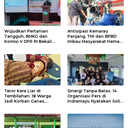
Wujudkan Pertanian
Antisipasi Kemarau
Tangguh, BMKG dan
Panjang, TNI dan BPBD
Komisi V DPR RI Bekali
Imbau Masyarakat Hemat
Petani Indramayu Lewat
Air dan Waspada
Sekolah Lapang Iklim
Kebakaran
Teror Kera Liar di
Sinergi Tanpa Batas: 14
Tembilahan: 18 Warga
Organisasi Pers di
Jadi Korban Ganas,
Indramayu Nyatakan Solid
Punggung Robek hingga
di Bawah Naungan FKJI
12 Jahitan!