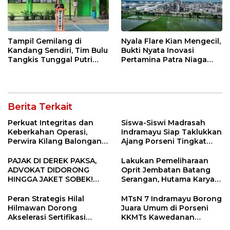
Tampil Gemilang di
Nyala Flare Kian Mengecil,
Kandang Sendiri, Tim Bulu
Bukti Nyata Inovasi
Tangkis Tunggal Putri
Pertamina Patra Niaga
MTsN 2 Indramayu Sabet
Kilang Balongan Dukung
Juara Porseni KKMTs
Net Zero Emission 2060
Jatibarang 2026
Berita Terkait
Perkuat Integritas dan
Siswa-Siswi Madrasah
Keberkahan Operasi,
Indramayu Siap Taklukkan
Perwira Kilang Balongan
Ajang Porseni Tingkat
Gelar Doa Bersama
Provinsi 2026
PAJAK DI DEREK PAKSA,
Lakukan Pemeliharaan
ADVOKAT DIDORONG
Oprit Jembatan Batang
HINGGA JAKET SOBEK!
Serangan, Hutama Karya
Ormas & 150 Advokat Riau
Uji Coba Contraflow di KM
Ngamuk Kepung Polresta
55 Tol Binjai–Langsa
Peran Strategis Hilal
MTsN 7 Indramayu Borong
Pekanbaru!
Hilmawan Dorong
Juara Umum di Porseni
Akselerasi Sertifikasi
KKMTs Kawedanan
Kompetensi untuk
Jatibarang 2026