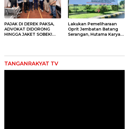
PAJAK DI DEREK PAKSA,
Lakukan Pemeliharaan
ADVOKAT DIDORONG
Oprit Jembatan Batang
HINGGA JAKET SOBEK!
Serangan, Hutama Karya
Ormas & 150 Advokat Riau
Uji Coba Contraflow di KM
Ngamuk Kepung Polresta
55 Tol Binjai–Langsa
Pekanbaru!
TANGANRAKYAT TV