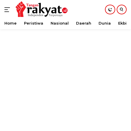
Home
Peristiwa
Nasional
Daerah
Dunia
Ekbis
Langsung
ke
konten