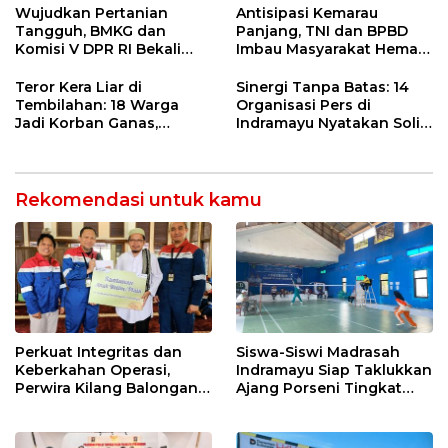
Entaskan Kemiskinan di
Wujudkan Pertanian
Antisipasi Kemarau
Indramayu
Tangguh, BMKG dan
Panjang, TNI dan BPBD
Komisi V DPR RI Bekali
Imbau Masyarakat Hemat
Petani Indramayu Lewat
Air dan Waspada
Sekolah Lapang Iklim
Kebakaran
Teror Kera Liar di
Sinergi Tanpa Batas: 14
Tembilahan: 18 Warga
Organisasi Pers di
Jadi Korban Ganas,
Indramayu Nyatakan Solid
Punggung Robek hingga
di Bawah Naungan FKJI
12 Jahitan!
Rekomendasi untuk kamu
Perkuat Integritas dan
Siswa-Siswi Madrasah
Keberkahan Operasi,
Indramayu Siap Taklukkan
Perwira Kilang Balongan
Ajang Porseni Tingkat
Gelar Doa Bersama
Provinsi 2026