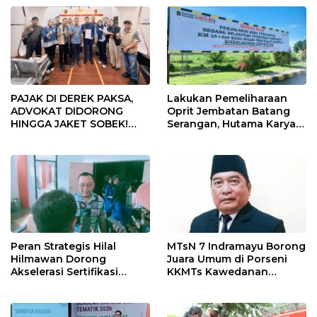
PAJAK DI DEREK PAKSA,
Lakukan Pemeliharaan
ADVOKAT DIDORONG
Oprit Jembatan Batang
HINGGA JAKET SOBEK!
Serangan, Hutama Karya
Ormas & 150 Advokat Riau
Uji Coba Contraflow di KM
Ngamuk Kepung Polresta
55 Tol Binjai–Langsa
Pekanbaru!
Peran Strategis Hilal
MTsN 7 Indramayu Borong
Hilmawan Dorong
Juara Umum di Porseni
Akselerasi Sertifikasi
KKMTs Kawedanan
Kompetensi untuk
Jatibarang 2026
Entaskan Kemiskinan di
Indramayu