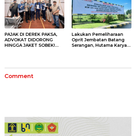
PAJAK DI DEREK PAKSA,
Lakukan Pemeliharaan
ADVOKAT DIDORONG
Oprit Jembatan Batang
HINGGA JAKET SOBEK!
Serangan, Hutama Karya
Ormas & 150 Advokat Riau
Uji Coba Contraflow di KM
Ngamuk Kepung Polresta
55 Tol Binjai–Langsa
Pekanbaru!
Comment