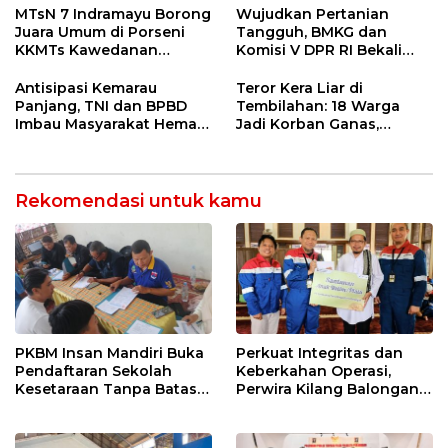
55 Tol Binjai–Langsa
Entaskan Kemiskinan di
MTsN 7 Indramayu Borong
Wujudkan Pertanian
Indramayu
Juara Umum di Porseni
Tangguh, BMKG dan
KKMTs Kawedanan
Komisi V DPR RI Bekali
Jatibarang 2026
Petani Indramayu Lewat
Sekolah Lapang Iklim
Antisipasi Kemarau
Teror Kera Liar di
Panjang, TNI dan BPBD
Tembilahan: 18 Warga
Imbau Masyarakat Hemat
Jadi Korban Ganas,
Air dan Waspada
Punggung Robek hingga
Kebakaran
12 Jahitan!
Rekomendasi untuk kamu
PKBM Insan Mandiri Buka
Perkuat Integritas dan
Pendaftaran Sekolah
Keberkahan Operasi,
Kesetaraan Tanpa Batas
Perwira Kilang Balongan
Usia
Gelar Doa Bersama