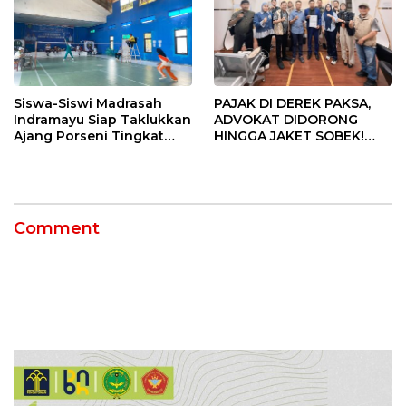
Siswa-Siswi Madrasah
PAJAK DI DEREK PAKSA,
Indramayu Siap Taklukkan
ADVOKAT DIDORONG
Ajang Porseni Tingkat
HINGGA JAKET SOBEK!
Provinsi 2026
Ormas & 150 Advokat Riau
Ngamuk Kepung Polresta
Pekanbaru!
Comment