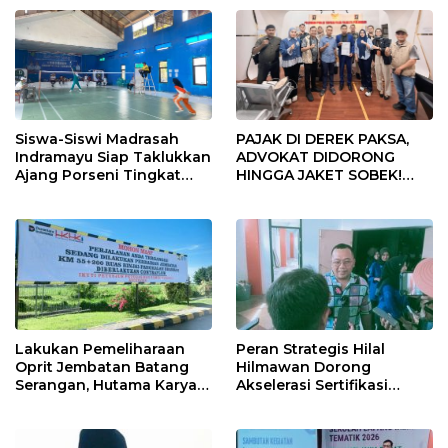
Siswa-Siswi Madrasah
PAJAK DI DEREK PAKSA,
Indramayu Siap Taklukkan
ADVOKAT DIDORONG
Ajang Porseni Tingkat
HINGGA JAKET SOBEK!
Provinsi 2026
Ormas & 150 Advokat Riau
Ngamuk Kepung Polresta
Pekanbaru!
Lakukan Pemeliharaan
Peran Strategis Hilal
Oprit Jembatan Batang
Hilmawan Dorong
Serangan, Hutama Karya
Akselerasi Sertifikasi
Uji Coba Contraflow di KM
Kompetensi untuk
55 Tol Binjai–Langsa
Entaskan Kemiskinan di
Indramayu