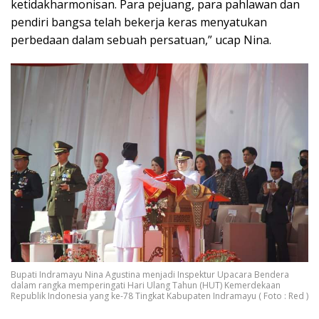
ketidakharmonisan. Para pejuang, para pahlawan dan
pendiri bangsa telah bekerja keras menyatukan
perbedaan dalam sebuah persatuan,” ucap Nina.
Bupati Indramayu Nina Agustina menjadi Inspektur Upacara Bendera
dalam rangka memperingati Hari Ulang Tahun (HUT) Kemerdekaan
Republik Indonesia yang ke-78 Tingkat Kabupaten Indramayu ( Foto : Red )