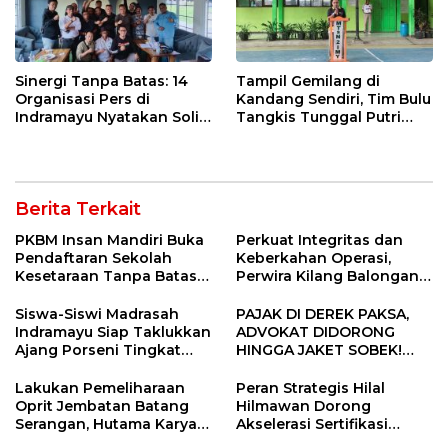
Sinergi Tanpa Batas: 14
Tampil Gemilang di
Organisasi Pers di
Kandang Sendiri, Tim Bulu
Indramayu Nyatakan Solid
Tangkis Tunggal Putri
di Bawah Naungan FKJI
MTsN 2 Indramayu Sabet
Juara Porseni KKMTs
Jatibarang 2026
Berita Terkait
PKBM Insan Mandiri Buka
Perkuat Integritas dan
Pendaftaran Sekolah
Keberkahan Operasi,
Kesetaraan Tanpa Batas
Perwira Kilang Balongan
Usia
Gelar Doa Bersama
Siswa-Siswi Madrasah
PAJAK DI DEREK PAKSA,
Indramayu Siap Taklukkan
ADVOKAT DIDORONG
Ajang Porseni Tingkat
HINGGA JAKET SOBEK!
Provinsi 2026
Ormas & 150 Advokat Riau
Ngamuk Kepung Polresta
Lakukan Pemeliharaan
Peran Strategis Hilal
Pekanbaru!
Oprit Jembatan Batang
Hilmawan Dorong
Serangan, Hutama Karya
Akselerasi Sertifikasi
Uji Coba Contraflow di KM
Kompetensi untuk