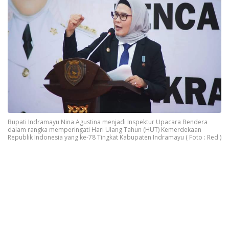
Bupati Indramayu Nina Agustina menjadi Inspektur Upacara Bendera
dalam rangka memperingati Hari Ulang Tahun (HUT) Kemerdekaan
Republik Indonesia yang ke-78 Tingkat Kabupaten Indramayu ( Foto : Red )