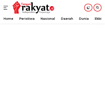
Home
Peristiwa
Nasional
Daerah
Dunia
Ekbis
Langsung
ke
konten