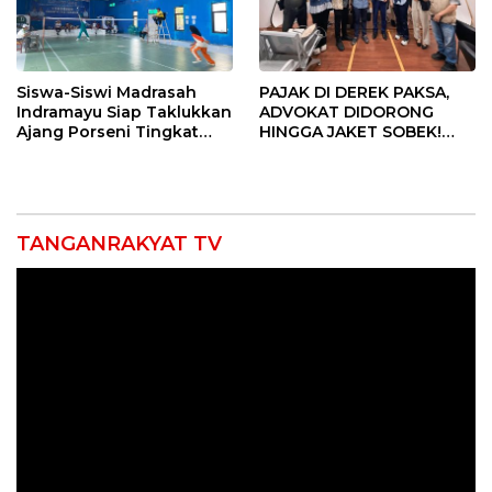
Siswa-Siswi Madrasah
PAJAK DI DEREK PAKSA,
Indramayu Siap Taklukkan
ADVOKAT DIDORONG
Ajang Porseni Tingkat
HINGGA JAKET SOBEK!
Provinsi 2026
Ormas & 150 Advokat Riau
Ngamuk Kepung Polresta
Pekanbaru!
TANGANRAKYAT TV