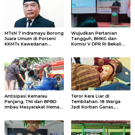
MTsN 7 Indramayu Borong
Wujudkan Pertanian
Juara Umum di Porseni
Tangguh, BMKG dan
KKMTs Kawedanan
Komisi V DPR RI Bekali
Jatibarang 2026
Petani Indramayu Lewat
Sekolah Lapang Iklim
Antisipasi Kemarau
Teror Kera Liar di
Panjang, TNI dan BPBD
Tembilahan: 18 Warga
Imbau Masyarakat Hemat
Jadi Korban Ganas,
Air dan Waspada
Punggung Robek hingga
Kebakaran
12 Jahitan!