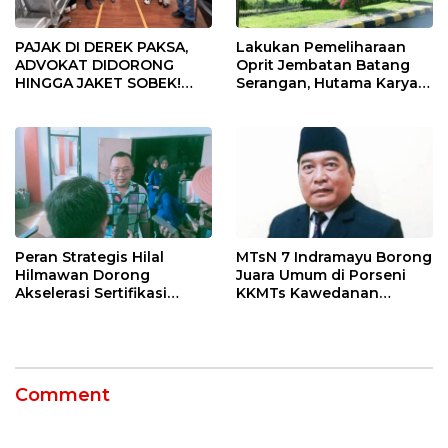
PAJAK DI DEREK PAKSA,
Lakukan Pemeliharaan
ADVOKAT DIDORONG
Oprit Jembatan Batang
HINGGA JAKET SOBEK!
Serangan, Hutama Karya
Ormas & 150 Advokat Riau
Uji Coba Contraflow di KM
Ngamuk Kepung Polresta
55 Tol Binjai–Langsa
Pekanbaru!
Peran Strategis Hilal
MTsN 7 Indramayu Borong
Hilmawan Dorong
Juara Umum di Porseni
Akselerasi Sertifikasi
KKMTs Kawedanan
Kompetensi untuk
Jatibarang 2026
Entaskan Kemiskinan di
Indramayu
Comment