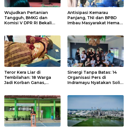
Wujudkan Pertanian
Antisipasi Kemarau
Tangguh, BMKG dan
Panjang, TNI dan BPBD
Komisi V DPR RI Bekali
Imbau Masyarakat Hemat
Petani Indramayu Lewat
Air dan Waspada
Sekolah Lapang Iklim
Kebakaran
Teror Kera Liar di
Sinergi Tanpa Batas: 14
Tembilahan: 18 Warga
Organisasi Pers di
Jadi Korban Ganas,
Indramayu Nyatakan Solid
Punggung Robek hingga
di Bawah Naungan FKJI
12 Jahitan!