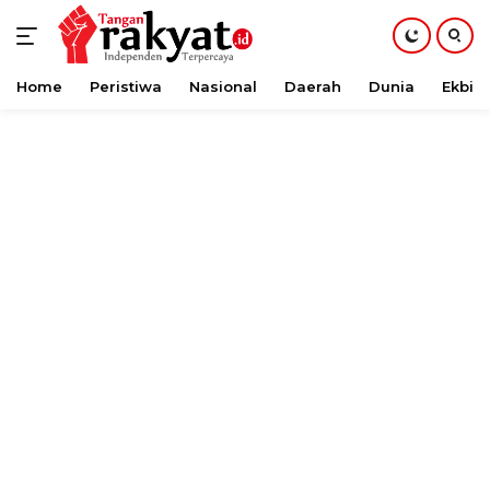
Home
Peristiwa
Nasional
Daerah
Dunia
Ekbis
Langsung
ke
konten