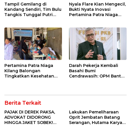
Tampil Gemilang di
Nyala Flare Kian Mengecil,
Kandang Sendiri, Tim Bulu
Bukti Nyata Inovasi
Tangkis Tunggal Putri
Pertamina Patra Niaga
MTsN 2 Indramayu Sabet
Kilang Balongan Dukung
Juara Porseni KKMTs
Net Zero Emission 2060
Jatibarang 2026
Pertamina Patra Niaga
Darah Pekerja Kembali
Kilang Balongan
Basahi Bumi
Tingkatkan Kesehatan
Cendrawasih: OPM Bantai
Masyarakat melalui
5 Pahlawan Infrastruktur
Pemeriksaan Kesehatan
di Tolikara!
Rutin dan Edukasi
Perawatan Gigi
Berita Terkait
PAJAK DI DEREK PAKSA,
Lakukan Pemeliharaan
ADVOKAT DIDORONG
Oprit Jembatan Batang
HINGGA JAKET SOBEK!
Serangan, Hutama Karya
Ormas & 150 Advokat Riau
Uji Coba Contraflow di KM