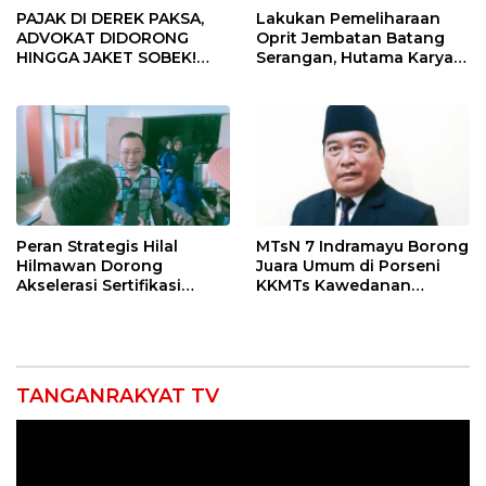
PAJAK DI DEREK PAKSA,
Lakukan Pemeliharaan
ADVOKAT DIDORONG
Oprit Jembatan Batang
HINGGA JAKET SOBEK!
Serangan, Hutama Karya
Ormas & 150 Advokat Riau
Uji Coba Contraflow di KM
Ngamuk Kepung Polresta
55 Tol Binjai–Langsa
Pekanbaru!
Peran Strategis Hilal
MTsN 7 Indramayu Borong
Hilmawan Dorong
Juara Umum di Porseni
Akselerasi Sertifikasi
KKMTs Kawedanan
Kompetensi untuk
Jatibarang 2026
Entaskan Kemiskinan di
Indramayu
TANGANRAKYAT TV