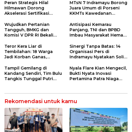
Ngamuk Kepung Polresta
55 Tol Binjai–Langsa
Peran Strategis Hilal
MTsN 7 Indramayu Borong
Pekanbaru!
Hilmawan Dorong
Juara Umum di Porseni
Akselerasi Sertifikasi
KKMTs Kawedanan
Kompetensi untuk
Jatibarang 2026
Entaskan Kemiskinan di
Wujudkan Pertanian
Antisipasi Kemarau
Indramayu
Tangguh, BMKG dan
Panjang, TNI dan BPBD
Komisi V DPR RI Bekali
Imbau Masyarakat Hemat
Petani Indramayu Lewat
Air dan Waspada
Sekolah Lapang Iklim
Kebakaran
Teror Kera Liar di
Sinergi Tanpa Batas: 14
Tembilahan: 18 Warga
Organisasi Pers di
Jadi Korban Ganas,
Indramayu Nyatakan Solid
Punggung Robek hingga
di Bawah Naungan FKJI
12 Jahitan!
Tampil Gemilang di
Nyala Flare Kian Mengecil,
Kandang Sendiri, Tim Bulu
Bukti Nyata Inovasi
Tangkis Tunggal Putri
Pertamina Patra Niaga
MTsN 2 Indramayu Sabet
Kilang Balongan Dukung
Juara Porseni KKMTs
Net Zero Emission 2060
Jatibarang 2026
Rekomendasi untuk kamu