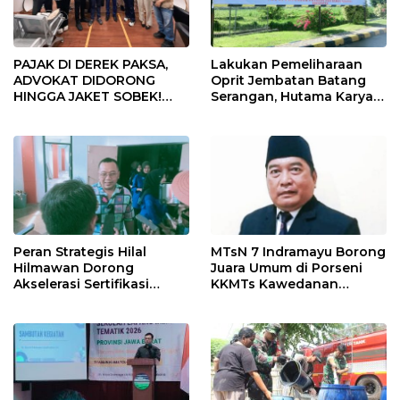
PAJAK DI DEREK PAKSA,
Lakukan Pemeliharaan
ADVOKAT DIDORONG
Oprit Jembatan Batang
HINGGA JAKET SOBEK!
Serangan, Hutama Karya
Ormas & 150 Advokat Riau
Uji Coba Contraflow di KM
Ngamuk Kepung Polresta
55 Tol Binjai–Langsa
Pekanbaru!
Peran Strategis Hilal
MTsN 7 Indramayu Borong
Hilmawan Dorong
Juara Umum di Porseni
Akselerasi Sertifikasi
KKMTs Kawedanan
Kompetensi untuk
Jatibarang 2026
Entaskan Kemiskinan di
Indramayu