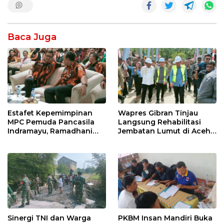
Baca Juga
Estafet Kepemimpinan
Wapres Gibran Tinjau
MPC Pemuda Pancasila
Langsung Rehabilitasi
Indramayu, Ramadhani
Jembatan Lumut di Aceh
Sugianto Dipastikan
Tengah, Targetkan
Pimpin Organisasi Lewat
Konektivitas Pulih Cepat
Muscablub
Sinergi TNI dan Warga
PKBM Insan Mandiri Buka