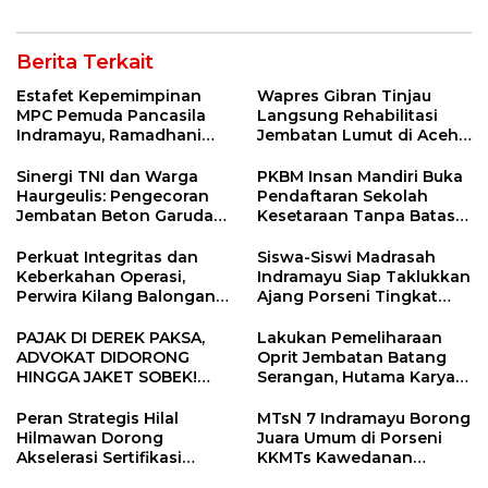
Sekolah Lapang Iklim
Kebakaran
Berita Terkait
Estafet Kepemimpinan
Wapres Gibran Tinjau
MPC Pemuda Pancasila
Langsung Rehabilitasi
Indramayu, Ramadhani
Jembatan Lumut di Aceh
Sugianto Dipastikan
Tengah, Targetkan
Pimpin Organisasi Lewat
Konektivitas Pulih Cepat
Sinergi TNI dan Warga
PKBM Insan Mandiri Buka
Muscablub
Haurgeulis: Pengecoran
Pendaftaran Sekolah
Jembatan Beton Garuda
Kesetaraan Tanpa Batas
di Indramayu Rampung
Usia
Perkuat Integritas dan
Siswa-Siswi Madrasah
Keberkahan Operasi,
Indramayu Siap Taklukkan
Perwira Kilang Balongan
Ajang Porseni Tingkat
Gelar Doa Bersama
Provinsi 2026
PAJAK DI DEREK PAKSA,
Lakukan Pemeliharaan
ADVOKAT DIDORONG
Oprit Jembatan Batang
HINGGA JAKET SOBEK!
Serangan, Hutama Karya
Ormas & 150 Advokat Riau
Uji Coba Contraflow di KM
Ngamuk Kepung Polresta
55 Tol Binjai–Langsa
Peran Strategis Hilal
MTsN 7 Indramayu Borong
Pekanbaru!
Hilmawan Dorong
Juara Umum di Porseni
Akselerasi Sertifikasi
KKMTs Kawedanan
Kompetensi untuk
Jatibarang 2026