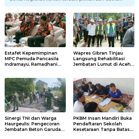
Estafet Kepemimpinan
Wapres Gibran Tinjau
MPC Pemuda Pancasila
Langsung Rehabilitasi
Indramayu, Ramadhani
Jembatan Lumut di Aceh
Sugianto Dipastikan
Tengah, Targetkan
Pimpin Organisasi Lewat
Konektivitas Pulih Cepat
Muscablub
Sinergi TNI dan Warga
PKBM Insan Mandiri Buka
Haurgeulis: Pengecoran
Pendaftaran Sekolah
Jembatan Beton Garuda
Kesetaraan Tanpa Batas
di Indramayu Rampung
Usia