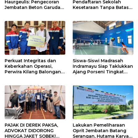
Haurgeulis: Pengecoran
Pendaftaran Sekolah
Jembatan Beton Garuda
Kesetaraan Tanpa Batas
di Indramayu Rampung
Usia
Perkuat Integritas dan
Siswa-Siswi Madrasah
Keberkahan Operasi,
Indramayu Siap Taklukkan
Perwira Kilang Balongan
Ajang Porseni Tingkat
Gelar Doa Bersama
Provinsi 2026
PAJAK DI DEREK PAKSA,
Lakukan Pemeliharaan
ADVOKAT DIDORONG
Oprit Jembatan Batang
HINGGA JAKET SOBEK!
Serangan, Hutama Karya