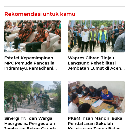
Entaskan Kemiskinan di
Indramayu
Rekomendasi untuk kamu
Estafet Kepemimpinan
Wapres Gibran Tinjau
MPC Pemuda Pancasila
Langsung Rehabilitasi
Indramayu, Ramadhani
Jembatan Lumut di Aceh
Sugianto Dipastikan
Tengah, Targetkan
Pimpin Organisasi Lewat
Konektivitas Pulih Cepat
Muscablub
Sinergi TNI dan Warga
PKBM Insan Mandiri Buka
Haurgeulis: Pengecoran
Pendaftaran Sekolah
Jembatan Beton Garuda
Kesetaraan Tanpa Batas