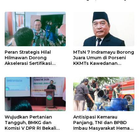
Ormas & 150 Advokat Riau
Uji Coba Contraflow di KM
Ngamuk Kepung Polresta
55 Tol Binjai–Langsa
Pekanbaru!
Peran Strategis Hilal
MTsN 7 Indramayu Borong
Hilmawan Dorong
Juara Umum di Porseni
Akselerasi Sertifikasi
KKMTs Kawedanan
Kompetensi untuk
Jatibarang 2026
Entaskan Kemiskinan di
Indramayu
Wujudkan Pertanian
Antisipasi Kemarau
Tangguh, BMKG dan
Panjang, TNI dan BPBD
Komisi V DPR RI Bekali
Imbau Masyarakat Hemat
Petani Indramayu Lewat
Air dan Waspada