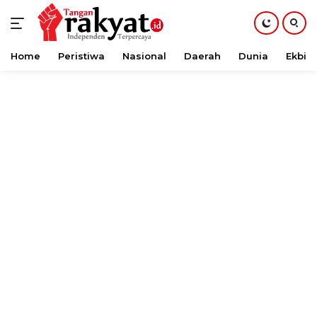
Home
Peristiwa
Nasional
Daerah
Dunia
Ekbis
Langsung
ke
konten