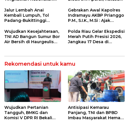
Masyarakat melalui
Pengunjung Kocar-Kacir
Pemeriksaan Kesehatan
Dites Urine!
Jalur Lembah Anai
Gebrakan Awal Kapolres
Rutin dan Edukasi
Kembali Lumpuh, Tol
Indramayu AKBP Prianggo
Perawatan Gigi
Padang-Bukittinggi
P.M., S.I.K., M.Si : Ajak
Didesak Jadi Solusi
Wartawan Ngopi Bareng
Strategis
dan Analisa Program Kerja
Wujudkan Kesejahteraan,
Polda Riau Gelar Ekspedisi
TNI AD Bangun Sumur Bor
Merah Putih Presisi 2026,
Air Bersih di Haurgeulis
Jangkau 17 Desa di
Indramayu
Wilayah 3T
Rekomendasi untuk kamu
Wujudkan Pertanian
Antisipasi Kemarau
Tangguh, BMKG dan
Panjang, TNI dan BPBD
Komisi V DPR RI Bekali
Imbau Masyarakat Hemat
Petani Indramayu Lewat
Air dan Waspada
Sekolah Lapang Iklim
Kebakaran