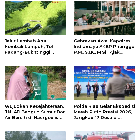
Rutin dan Edukasi
Perawatan Gigi
Jalur Lembah Anai
Gebrakan Awal Kapolres
Kembali Lumpuh, Tol
Indramayu AKBP Prianggo
Padang-Bukittinggi
P.M., S.I.K., M.Si : Ajak
Didesak Jadi Solusi
Wartawan Ngopi Bareng
Strategis
dan Analisa Program Kerja
Wujudkan Kesejahteraan,
Polda Riau Gelar Ekspedisi
TNI AD Bangun Sumur Bor
Merah Putih Presisi 2026,
Air Bersih di Haurgeulis
Jangkau 17 Desa di
Indramayu
Wilayah 3T