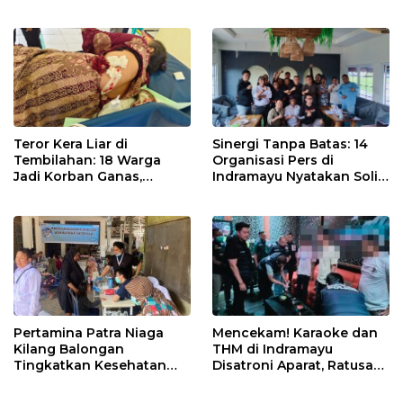
Petani Indramayu Lewat
Air dan Waspada
Sekolah Lapang Iklim
Kebakaran
Teror Kera Liar di
Sinergi Tanpa Batas: 14
Tembilahan: 18 Warga
Organisasi Pers di
Jadi Korban Ganas,
Indramayu Nyatakan Solid
Punggung Robek hingga
di Bawah Naungan FKJI
12 Jahitan!
Pertamina Patra Niaga
Mencekam! Karaoke dan
Kilang Balongan
THM di Indramayu
Tingkatkan Kesehatan
Disatroni Aparat, Ratusan
Masyarakat melalui
Pengunjung Kocar-Kacir
Pemeriksaan Kesehatan
Dites Urine!