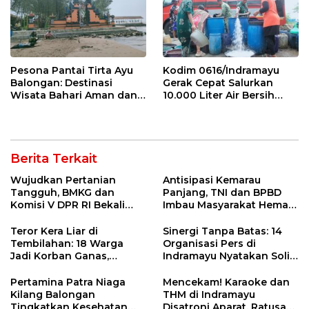
Pesona Pantai Tirta Ayu
Kodim 0616/Indramayu
Balongan: Destinasi
Gerak Cepat Salurkan
Wisata Bahari Aman dan
10.000 Liter Air Bersih
Nyaman di Indramayu
untuk Warga Krangkeng
Berita Terkait
Wujudkan Pertanian
Antisipasi Kemarau
Tangguh, BMKG dan
Panjang, TNI dan BPBD
Komisi V DPR RI Bekali
Imbau Masyarakat Hemat
Petani Indramayu Lewat
Air dan Waspada
Sekolah Lapang Iklim
Kebakaran
Teror Kera Liar di
Sinergi Tanpa Batas: 14
Tembilahan: 18 Warga
Organisasi Pers di
Jadi Korban Ganas,
Indramayu Nyatakan Solid
Punggung Robek hingga
di Bawah Naungan FKJI
12 Jahitan!
Pertamina Patra Niaga
Mencekam! Karaoke dan
Kilang Balongan
THM di Indramayu
Tingkatkan Kesehatan
Disatroni Aparat, Ratusan