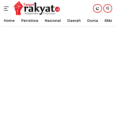
Home
Peristiwa
Nasional
Daerah
Dunia
Ekbis
Langsung
ke
konten