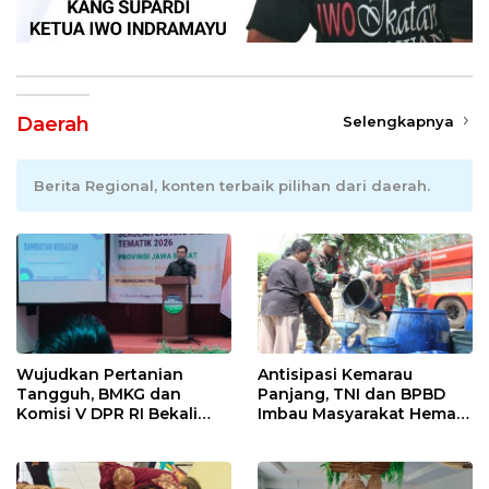
Daerah
Selengkapnya
Berita Regional, konten terbaik pilihan dari daerah.
Wujudkan Pertanian
Antisipasi Kemarau
Tangguh, BMKG dan
Panjang, TNI dan BPBD
Komisi V DPR RI Bekali
Imbau Masyarakat Hemat
Petani Indramayu Lewat
Air dan Waspada
Sekolah Lapang Iklim
Kebakaran