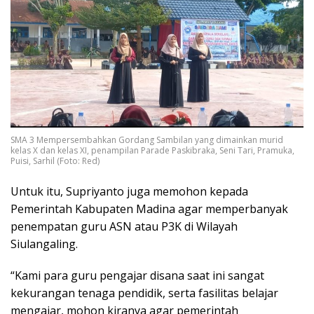
SMA 3 Mempersembahkan Gordang Sambilan yang dimainkan murid
kelas X dan kelas XI, penampilan Parade Paskibraka, Seni Tari, Pramuka,
Puisi, Sarhil (Foto: Red)
Untuk itu, Supriyanto juga memohon kepada
Pemerintah Kabupaten Madina agar memperbanyak
penempatan guru ASN atau P3K di Wilayah
Siulangaling.
“Kami para guru pengajar disana saat ini sangat
kekurangan tenaga pendidik, serta fasilitas belajar
mengajar, mohon kiranya agar pemerintah