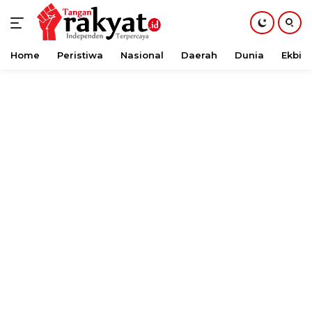
Home
Peristiwa
Nasional
Daerah
Dunia
Ekbis
Langsung
ke
konten