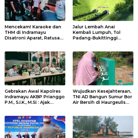
Mencekam! Karaoke dan
Jalur Lembah Anai
THM di Indramayu
Kembali Lumpuh, Tol
Disatroni Aparat, Ratusan
Padang-Bukittinggi
Pengunjung Kocar-Kacir
Didesak Jadi Solusi
Dites Urine!
Strategis
Gebrakan Awal Kapolres
Wujudkan Kesejahteraan,
Indramayu AKBP Prianggo
TNI AD Bangun Sumur Bor
P.M., S.I.K., M.Si : Ajak
Air Bersih di Haurgeulis
Wartawan Ngopi Bareng
Indramayu
dan Analisa Program Kerja