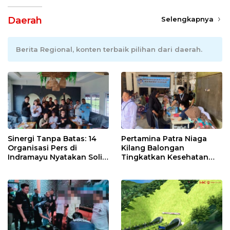
Daerah
Selengkapnya
Berita Regional, konten terbaik pilihan dari daerah.
Sinergi Tanpa Batas: 14
Pertamina Patra Niaga
Organisasi Pers di
Kilang Balongan
Indramayu Nyatakan Solid
Tingkatkan Kesehatan
di Bawah Naungan FKJI
Masyarakat melalui
Pemeriksaan Kesehatan
Rutin dan Edukasi
Perawatan Gigi