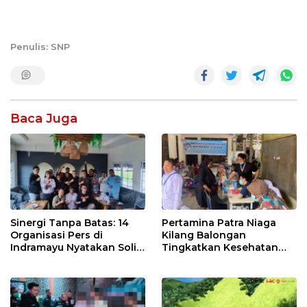
Penulis: SNP
Baca Juga
Sinergi Tanpa Batas: 14
Pertamina Patra Niaga
Organisasi Pers di
Kilang Balongan
Indramayu Nyatakan Solid
Tingkatkan Kesehatan
di Bawah Naungan FKJI
Masyarakat melalui
Pemeriksaan Kesehatan
Rutin dan Edukasi
Perawatan Gigi