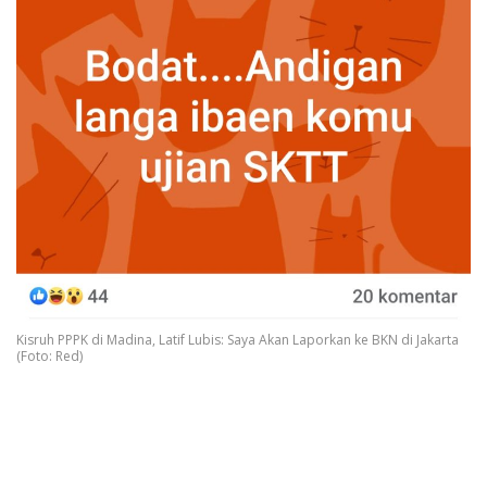
Kisruh PPPK di Madina, Latif Lubis: Saya Akan Laporkan ke BKN di Jakarta
(Foto: Red)