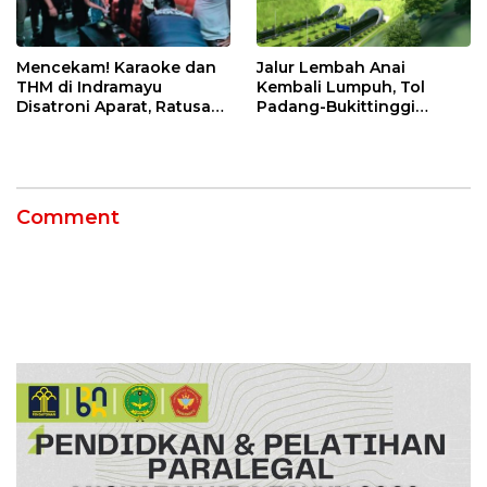
Mencekam! Karaoke dan
Jalur Lembah Anai
THM di Indramayu
Kembali Lumpuh, Tol
Disatroni Aparat, Ratusan
Padang-Bukittinggi
Pengunjung Kocar-Kacir
Didesak Jadi Solusi
Dites Urine!
Strategis
Comment