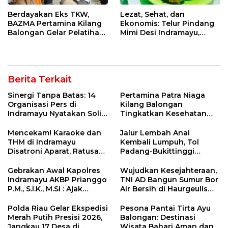
Berdayakan Eks TKW,
Lezat, Sehat, dan
BAZMA Pertamina Kilang
Ekonomis: Telur Pindang
Balongan Gelar Pelatihan
Mimi Desi Indramayu,
Tempe Guna Pacu
Kuliner Tradisional Kaya
Ekonomi Desa
Rempah yang Bikin
Rawadalem
Ketagihan!
Berita Terkait
Sinergi Tanpa Batas: 14
Pertamina Patra Niaga
Organisasi Pers di
Kilang Balongan
Indramayu Nyatakan Solid
Tingkatkan Kesehatan
di Bawah Naungan FKJI
Masyarakat melalui
Pemeriksaan Kesehatan
Mencekam! Karaoke dan
Jalur Lembah Anai
Rutin dan Edukasi
THM di Indramayu
Kembali Lumpuh, Tol
Perawatan Gigi
Disatroni Aparat, Ratusan
Padang-Bukittinggi
Pengunjung Kocar-Kacir
Didesak Jadi Solusi
Dites Urine!
Strategis
Gebrakan Awal Kapolres
Wujudkan Kesejahteraan,
Indramayu AKBP Prianggo
TNI AD Bangun Sumur Bor
P.M., S.I.K., M.Si : Ajak
Air Bersih di Haurgeulis
Wartawan Ngopi Bareng
Indramayu
dan Analisa Program Kerja
Polda Riau Gelar Ekspedisi
Pesona Pantai Tirta Ayu
Merah Putih Presisi 2026,
Balongan: Destinasi
Jangkau 17 Desa di
Wisata Bahari Aman dan