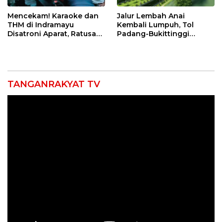
Mencekam! Karaoke dan
Jalur Lembah Anai
THM di Indramayu
Kembali Lumpuh, Tol
Disatroni Aparat, Ratusan
Padang-Bukittinggi
Pengunjung Kocar-Kacir
Didesak Jadi Solusi
Dites Urine!
Strategis
TANGANRAKYAT TV