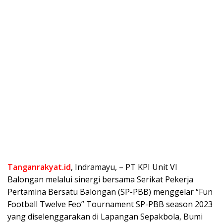
Tanganrakyat.id
, Indramayu, – PT KPI Unit VI
Balongan melalui sinergi bersama Serikat Pekerja
Pertamina Bersatu Balongan (SP-PBB) menggelar “Fun
Football Twelve Feo” Tournament SP-PBB season 2023
yang diselenggarakan di Lapangan Sepakbola, Bumi