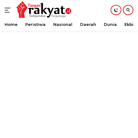
Home
Peristiwa
Nasional
Daerah
Dunia
Ekbis
Langsung
ke
konten