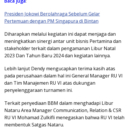
Baca
juga
:
Presiden Jokowi Berolahraga Sebelum Gelar
Pertemuan dengan PM Singapura di Bintan
Diharapkan melalui kegiatan ini dapat menjaga dan
meningkatkan sinergi antar unit bisnis Pertamina dan
stakeholder terkait dalam pengamanan Libur Natal
2023 Dan Tahun Baru 2024 dan kegiatan lainnya.
Lebih lanjut Dendy mengucapkan terima kasih atas
pada perusahaan dalam hal ini General Manager RU VI
dan Tim Manajemen RU VI atas dukungan
penyelenggaraan turnamen ini.
Terkait penyediaan BBM dalam menghadapi Libur
Nataru Area Manager Communication, Relation & CSR
RU VI Mohamad Zulkifli menegaskan bahwa RU VI telah
membentuk Satgas Nataru.