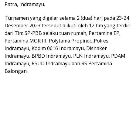
Patra, Indramayu.
Turnamen yang digelar selama 2 (dua) hari pada 23-24
Desember 2023 tersebut diikuti oleh 12 tim yang terdiri
dari Tim SP-PBB selaku tuan rumah, Pertamina EP,
Pertamina MOR III, Polytama Propindo,Polres
Indramayu, Kodim 0616 Indramayu, Disnaker
Indramayu, BPBD Indramayu, PLN Indramayu, PDAM
Indramayu, RSUD Indramayu dan RS Pertamina
Balongan.