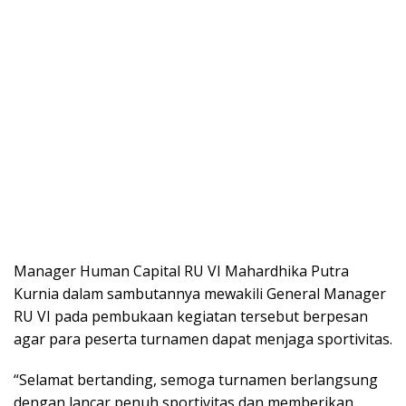
Manager Human Capital RU VI Mahardhika Putra
Kurnia dalam sambutannya mewakili General Manager
RU VI pada pembukaan kegiatan tersebut berpesan
agar para peserta turnamen dapat menjaga sportivitas.
“Selamat bertanding, semoga turnamen berlangsung
dengan lancar penuh sportivitas dan memberikan