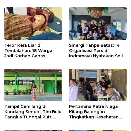
Sekolah Lapang Iklim
Kebakaran
Teror Kera Liar di
Sinergi Tanpa Batas: 14
Tembilahan: 18 Warga
Organisasi Pers di
Jadi Korban Ganas,
Indramayu Nyatakan Solid
Punggung Robek hingga
di Bawah Naungan FKJI
12 Jahitan!
Tampil Gemilang di
Pertamina Patra Niaga
Kandang Sendiri, Tim Bulu
Kilang Balongan
Tangkis Tunggal Putri
Tingkatkan Kesehatan
MTsN 2 Indramayu Sabet
Masyarakat melalui
Juara Porseni KKMTs
Pemeriksaan Kesehatan