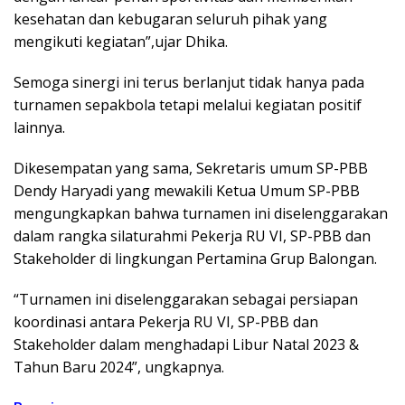
kesehatan dan kebugaran seluruh pihak yang
mengikuti kegiatan”,ujar Dhika.
Semoga sinergi ini terus berlanjut tidak hanya pada
turnamen sepakbola tetapi melalui kegiatan positif
lainnya.
Dikesempatan yang sama, Sekretaris umum SP-PBB
Dendy Haryadi yang mewakili Ketua Umum SP-PBB
mengungkapkan bahwa turnamen ini diselenggarakan
dalam rangka silaturahmi Pekerja RU VI, SP-PBB dan
Stakeholder di lingkungan Pertamina Grup Balongan.
“Turnamen ini diselenggarakan sebagai persiapan
koordinasi antara Pekerja RU VI, SP-PBB dan
Stakeholder dalam menghadapi Libur Natal 2023 &
Tahun Baru 2024”, ungkapnya.