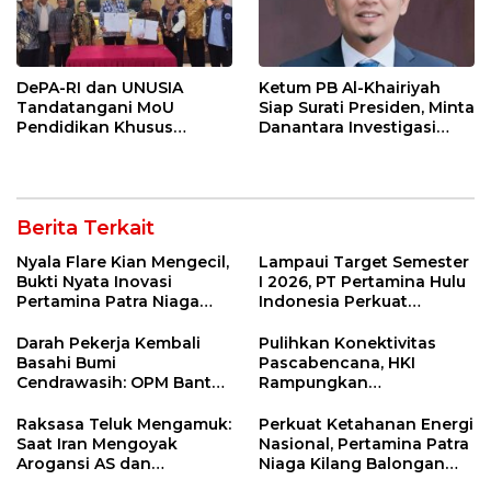
DePA-RI dan UNUSIA
Ketum PB Al-Khairiyah
Tandatangani MoU
Siap Surati Presiden, Minta
Pendidikan Khusus
Danantara Investigasi
Profesi Advokat
Impor Baja Slab PT KRAS
Berita Terkait
Nyala Flare Kian Mengecil,
Lampaui Target Semester
Bukti Nyata Inovasi
I 2026, PT Pertamina Hulu
Pertamina Patra Niaga
Indonesia Perkuat
Kilang Balongan Dukung
Ketahanan Energi
Net Zero Emission 2060
Nasional Lewat Inovasi &
Darah Pekerja Kembali
Pulihkan Konektivitas
Keselamatan Kerja
Basahi Bumi
Pascabencana, HKI
Cendrawasih: OPM Bantai
Rampungkan
5 Pahlawan Infrastruktur
Penanganan Jalur
di Tolikara!
Lembah Anai dan Malalak
Raksasa Teluk Mengamuk:
Perkuat Ketahanan Energi
Saat Iran Mengoyak
Nasional, Pertamina Patra
Arogansi AS dan
Niaga Kilang Balongan
Sekutunya!
Perkuat Sinergi Utilisasi