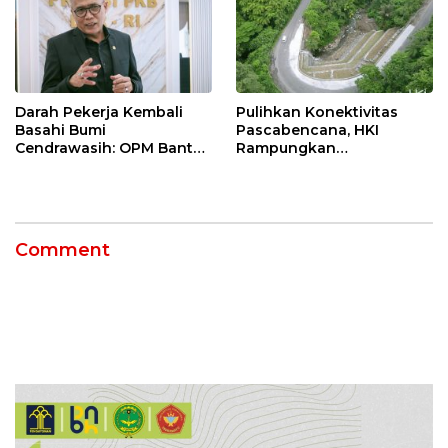
Darah Pekerja Kembali
Pulihkan Konektivitas
Basahi Bumi
Pascabencana, HKI
Cendrawasih: OPM Bantai
Rampungkan
5 Pahlawan Infrastruktur
Penanganan Jalur
di Tolikara!
Lembah Anai dan Malalak
Comment