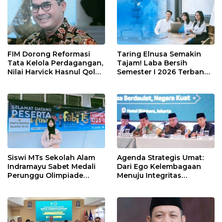
FIM Dorong Reformasi
Taring Elnusa Semakin
Tata Kelola Perdagangan,
Tajam! Laba Bersih
Nilai Harvick Hasnul Qolbi
Semester I 2026 Terbang
Figur Tepat Pimpin Sektor
29 Persen Berkat Strategi
Riil
Jitu
Siswi MTs Sekolah Alam
Agenda Strategis Umat:
Indramayu Sabet Medali
Dari Ego Kelembagaan
Perunggu Olimpiade
Menuju Integritas
Matematika Tingkat
Kebangsaan
Nasional 2026