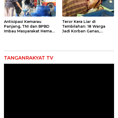
Antisipasi Kemarau
Teror Kera Liar di
Panjang, TNI dan BPBD
Tembilahan: 18 Warga
Imbau Masyarakat Hemat
Jadi Korban Ganas,
Air dan Waspada
Punggung Robek hingga
Kebakaran
12 Jahitan!
TANGANRAKYAT TV