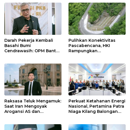
Net Zero Emission 2060
Nasional Lewat Inovasi &
Keselamatan Kerja
Darah Pekerja Kembali
Pulihkan Konektivitas
Basahi Bumi
Pascabencana, HKI
Cendrawasih: OPM Bantai
Rampungkan
5 Pahlawan Infrastruktur
Penanganan Jalur
di Tolikara!
Lembah Anai dan Malalak
Raksasa Teluk Mengamuk:
Perkuat Ketahanan Energi
Saat Iran Mengoyak
Nasional, Pertamina Patra
Arogansi AS dan
Niaga Kilang Balongan
Sekutunya!
Perkuat Sinergi Utilisasi
Jetty Propylene