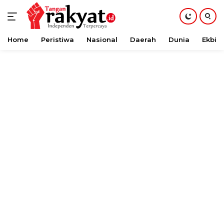
Home
Peristiwa
Nasional
Daerah
Dunia
Ekbis
Langsung
ke
konten