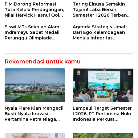
Jetty Propylene
FIM Dorong Reformasi
Taring Elnusa Semakin
Tata Kelola Perdagangan,
Tajam! Laba Bersih
Nilai Harvick Hasnul Qolbi
Semester I 2026 Terbang
Figur Tepat Pimpin Sektor
29 Persen Berkat Strategi
Riil
Jitu
Siswi MTs Sekolah Alam
Agenda Strategis Umat:
Indramayu Sabet Medali
Dari Ego Kelembagaan
Perunggu Olimpiade
Menuju Integritas
Matematika Tingkat
Kebangsaan
Nasional 2026
Rekomendasi untuk kamu
Nyala Flare Kian Mengecil,
Lampaui Target Semester
Bukti Nyata Inovasi
I 2026, PT Pertamina Hulu
Pertamina Patra Niaga
Indonesia Perkuat
Kilang Balongan Dukung
Ketahanan Energi
Net Zero Emission 2060
Nasional Lewat Inovasi &
Keselamatan Kerja