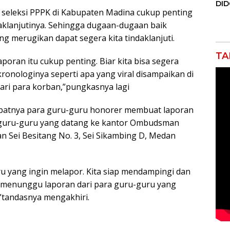
DI
a seleksi PPPK di Kabupaten Madina cukup penting
JAK
Orm
lanjutinya. Sehingga dugaan-dugaan baik
Adv
 merugikan dapat segera kita tindaklanjuti.
Ng
Pol
TA
oran itu cukup penting. Biar kita bisa segera
kronologinya seperti apa yang viral disampaikan di
dari para korban,”pungkasnya lagi
cepatnya para guru-guru honorer membuat laporan
n guru-guru yang datang ke kantor Ombudsman
an Sei Besitang No. 3, Sei Sikambing D, Medan
ru yang ingin melapor. Kita siap mendampingi dan
i menunggu laporan dari para guru-guru yang
,”tandasnya mengakhiri.