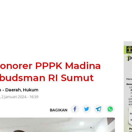
Honorer PPPK Madina
budsman RI Sumut
n
-
Daerah
,
Hukum
 2 Januari 2024 - 16:39
BAGIKAN