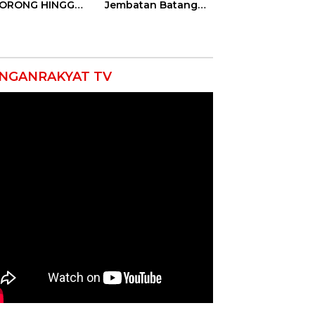
DORONG HINGGA
Jembatan Batang
ET SOBEK!
Serangan, Hutama
as & 150
Karya Uji Coba
okat Riau
Contraflow di KM 55
amuk Kepung
Tol Binjai–Langsa
resta Pekanbaru!
NGANRAKYAT TV