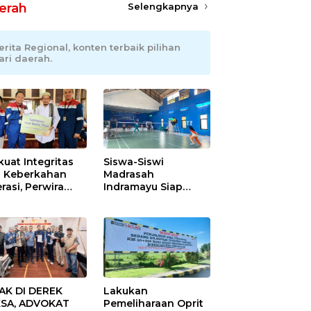
erah
Selengkapnya
erita Regional, konten terbaik pilihan
ari daerah.
kuat Integritas
Siswa-Siswi
 Keberkahan
Madrasah
rasi, Perwira
Indramayu Siap
ang Balongan
Taklukkan Ajang
ar Doa Bersama
Porseni Tingkat
Provinsi 2026
AK DI DEREK
Lakukan
SA, ADVOKAT
Pemeliharaan Oprit