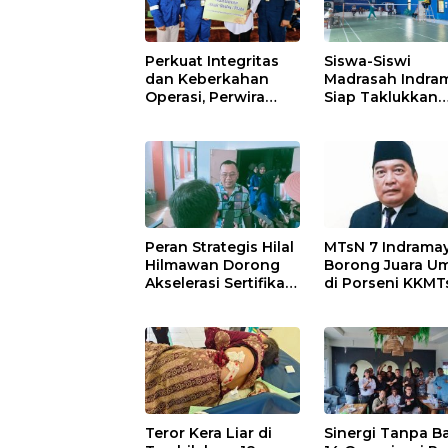
Perkuat Integritas
Siswa-Siswi
dan Keberkahan
Madrasah Indra
Operasi, Perwira
Siap Taklukkan
Kilang Balongan
Ajang Porseni
Gelar Doa Bersama
Tingkat Provinsi
2026
Peran Strategis Hilal
MTsN 7 Indrama
Hilmawan Dorong
Borong Juara 
Akselerasi Sertifikasi
di Porseni KKMT
Kompetensi untuk
Kawedanan
Entaskan
Jatibarang 2026
Kemiskinan di
Indramayu
Teror Kera Liar di
Sinergi Tanpa Ba