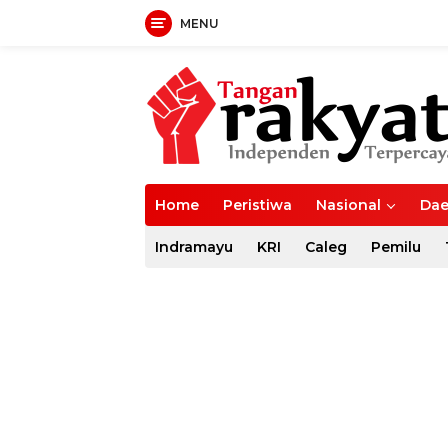
MENU
Langsung
ke
konten
Home
Peristiwa
Nasional
Dae
Indramayu
KRI
Caleg
Pemilu