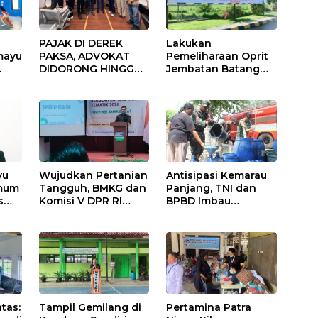
PAJAK DI DEREK
Lakukan
mayu
PAKSA, ADVOKAT
Pemeliharaan Oprit
DIDORONG HINGGA
Jembatan Batang
JAKET SOBEK!
Serangan, Hutama
Ormas & 150
Karya Uji Coba
Advokat Riau
Contraflow di KM 55
Ngamuk Kepung
Tol Binjai–Langsa
Polresta Pekanbaru!
yu
Wujudkan Pertanian
Antisipasi Kemarau
Umum
Tangguh, BMKG dan
Panjang, TNI dan
s
Komisi V DPR RI
BPBD Imbau
Bekali Petani
Masyarakat Hemat
Indramayu Lewat
Air dan Waspada
Sekolah Lapang
Kebakaran
Iklim
tas:
Tampil Gemilang di
Pertamina Patra