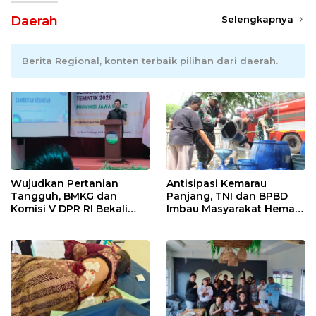
Daerah
Selengkapnya
Berita Regional, konten terbaik pilihan dari daerah.
Wujudkan Pertanian
Antisipasi Kemarau
Tangguh, BMKG dan
Panjang, TNI dan BPBD
Komisi V DPR RI Bekali
Imbau Masyarakat Hemat
Petani Indramayu Lewat
Air dan Waspada
Sekolah Lapang Iklim
Kebakaran