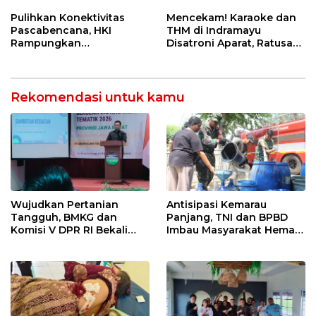
Ketahanan Energi
5 Pahlawan Infrastruktur
Nasional Lewat Inovasi &
di Tolikara!
Pulihkan Konektivitas
Mencekam! Karaoke dan
Keselamatan Kerja
Pascabencana, HKI
THM di Indramayu
Rampungkan
Disatroni Aparat, Ratusan
Penanganan Jalur
Pengunjung Kocar-Kacir
Lembah Anai dan Malalak
Dites Urine!
Rekomendasi untuk kamu
Wujudkan Pertanian
Antisipasi Kemarau
Tangguh, BMKG dan
Panjang, TNI dan BPBD
Komisi V DPR RI Bekali
Imbau Masyarakat Hemat
Petani Indramayu Lewat
Air dan Waspada
Sekolah Lapang Iklim
Kebakaran