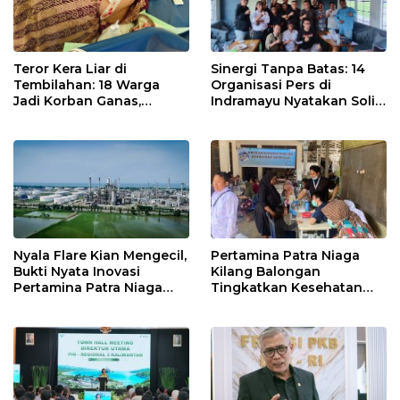
Teror Kera Liar di
Sinergi Tanpa Batas: 14
Tembilahan: 18 Warga
Organisasi Pers di
Jadi Korban Ganas,
Indramayu Nyatakan Solid
Punggung Robek hingga
di Bawah Naungan FKJI
12 Jahitan!
Nyala Flare Kian Mengecil,
Pertamina Patra Niaga
Bukti Nyata Inovasi
Kilang Balongan
Pertamina Patra Niaga
Tingkatkan Kesehatan
Kilang Balongan Dukung
Masyarakat melalui
Net Zero Emission 2060
Pemeriksaan Kesehatan
Rutin dan Edukasi
Perawatan Gigi