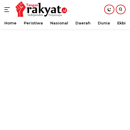
Home
Peristiwa
Nasional
Daerah
Dunia
Ekbis
Langsung
ke
konten