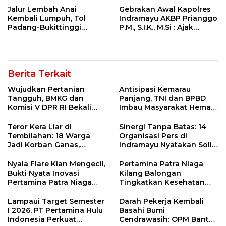
Jalur Lembah Anai
Gebrakan Awal Kapolres
Kembali Lumpuh, Tol
Indramayu AKBP Prianggo
Padang-Bukittinggi
P.M., S.I.K., M.Si : Ajak
Didesak Jadi Solusi
Wartawan Ngopi Bareng
Strategis
dan Analisa Program Kerja
Berita Terkait
Wujudkan Pertanian
Antisipasi Kemarau
Tangguh, BMKG dan
Panjang, TNI dan BPBD
Komisi V DPR RI Bekali
Imbau Masyarakat Hemat
Petani Indramayu Lewat
Air dan Waspada
Sekolah Lapang Iklim
Kebakaran
Teror Kera Liar di
Sinergi Tanpa Batas: 14
Tembilahan: 18 Warga
Organisasi Pers di
Jadi Korban Ganas,
Indramayu Nyatakan Solid
Punggung Robek hingga
di Bawah Naungan FKJI
12 Jahitan!
Nyala Flare Kian Mengecil,
Pertamina Patra Niaga
Bukti Nyata Inovasi
Kilang Balongan
Pertamina Patra Niaga
Tingkatkan Kesehatan
Kilang Balongan Dukung
Masyarakat melalui
Net Zero Emission 2060
Pemeriksaan Kesehatan
Lampaui Target Semester
Darah Pekerja Kembali
Rutin dan Edukasi
I 2026, PT Pertamina Hulu
Basahi Bumi
Perawatan Gigi
Indonesia Perkuat
Cendrawasih: OPM Bantai