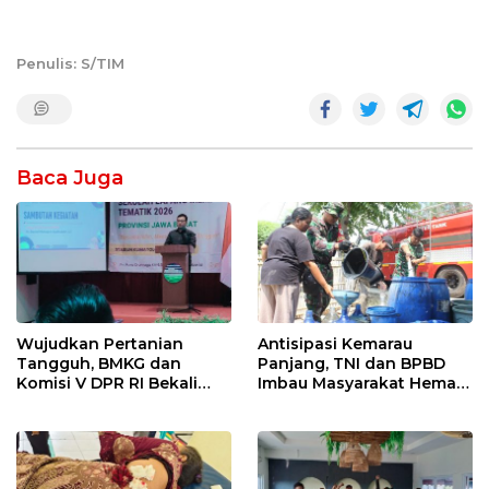
Penulis: S/TIM
Baca Juga
Wujudkan Pertanian
Antisipasi Kemarau
Tangguh, BMKG dan
Panjang, TNI dan BPBD
Komisi V DPR RI Bekali
Imbau Masyarakat Hemat
Petani Indramayu Lewat
Air dan Waspada
Sekolah Lapang Iklim
Kebakaran