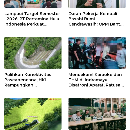
Lampaui Target Semester
Darah Pekerja Kembali
I 2026, PT Pertamina Hulu
Basahi Bumi
Indonesia Perkuat
Cendrawasih: OPM Bantai
Ketahanan Energi
5 Pahlawan Infrastruktur
Nasional Lewat Inovasi &
di Tolikara!
Keselamatan Kerja
Pulihkan Konektivitas
Mencekam! Karaoke dan
Pascabencana, HKI
THM di Indramayu
Rampungkan
Disatroni Aparat, Ratusan
Penanganan Jalur
Pengunjung Kocar-Kacir
Lembah Anai dan Malalak
Dites Urine!