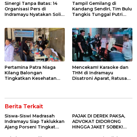
Sinergi Tanpa Batas: 14
Tampil Gemilang di
Organisasi Pers di
Kandang Sendiri, Tim Bulu
Indramayu Nyatakan Solid
Tangkis Tunggal Putri
di Bawah Naungan FKJI
MTsN 2 Indramayu Sabet
Juara Porseni KKMTs
Jatibarang 2026
Pertamina Patra Niaga
Mencekam! Karaoke dan
Kilang Balongan
THM di Indramayu
Tingkatkan Kesehatan
Disatroni Aparat, Ratusan
Masyarakat melalui
Pengunjung Kocar-Kacir
Pemeriksaan Kesehatan
Dites Urine!
Rutin dan Edukasi
Perawatan Gigi
Berita Terkait
Siswa-Siswi Madrasah
PAJAK DI DEREK PAKSA,
Indramayu Siap Taklukkan
ADVOKAT DIDORONG
Ajang Porseni Tingkat
HINGGA JAKET SOBEK!
Provinsi 2026
Ormas & 150 Advokat Riau