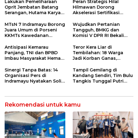
Ngamuk Kepung Polresta
Lakukan Pemeliharaan
Peran Strategis Hilal
Pekanbaru!
Oprit Jembatan Batang
Hilmawan Dorong
Serangan, Hutama Karya
Akselerasi Sertifikasi
Uji Coba Contraflow di KM
Kompetensi untuk
55 Tol Binjai–Langsa
Entaskan Kemiskinan di
MTsN 7 Indramayu Borong
Wujudkan Pertanian
Indramayu
Juara Umum di Porseni
Tangguh, BMKG dan
KKMTs Kawedanan
Komisi V DPR RI Bekali
Jatibarang 2026
Petani Indramayu Lewat
Sekolah Lapang Iklim
Antisipasi Kemarau
Teror Kera Liar di
Panjang, TNI dan BPBD
Tembilahan: 18 Warga
Imbau Masyarakat Hemat
Jadi Korban Ganas,
Air dan Waspada
Punggung Robek hingga
Kebakaran
12 Jahitan!
Sinergi Tanpa Batas: 14
Tampil Gemilang di
Organisasi Pers di
Kandang Sendiri, Tim Bulu
Indramayu Nyatakan Solid
Tangkis Tunggal Putri
di Bawah Naungan FKJI
MTsN 2 Indramayu Sabet
Juara Porseni KKMTs
Jatibarang 2026
Rekomendasi untuk kamu