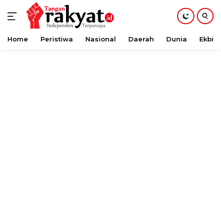
Home
Peristiwa
Nasional
Daerah
Dunia
Ekbis
Langsung
ke
konten