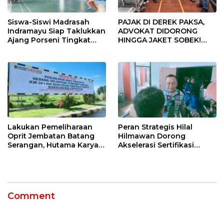
Siswa-Siswi Madrasah
PAJAK DI DEREK PAKSA,
Indramayu Siap Taklukkan
ADVOKAT DIDORONG
Ajang Porseni Tingkat
HINGGA JAKET SOBEK!
Provinsi 2026
Ormas & 150 Advokat Riau
Ngamuk Kepung Polresta
Pekanbaru!
Lakukan Pemeliharaan
Peran Strategis Hilal
Oprit Jembatan Batang
Hilmawan Dorong
Serangan, Hutama Karya
Akselerasi Sertifikasi
Uji Coba Contraflow di KM
Kompetensi untuk
55 Tol Binjai–Langsa
Entaskan Kemiskinan di
Indramayu
Comment