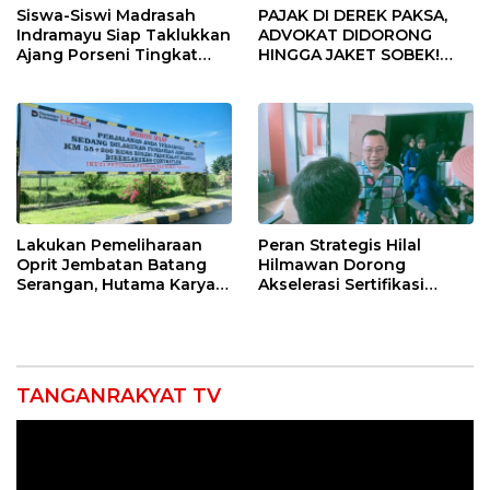
Siswa-Siswi Madrasah
PAJAK DI DEREK PAKSA,
Indramayu Siap Taklukkan
ADVOKAT DIDORONG
Ajang Porseni Tingkat
HINGGA JAKET SOBEK!
Provinsi 2026
Ormas & 150 Advokat Riau
Ngamuk Kepung Polresta
Pekanbaru!
Lakukan Pemeliharaan
Peran Strategis Hilal
Oprit Jembatan Batang
Hilmawan Dorong
Serangan, Hutama Karya
Akselerasi Sertifikasi
Uji Coba Contraflow di KM
Kompetensi untuk
55 Tol Binjai–Langsa
Entaskan Kemiskinan di
Indramayu
TANGANRAKYAT TV