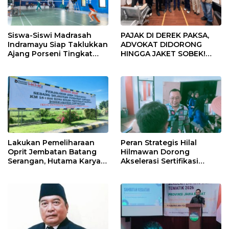
Siswa-Siswi Madrasah
PAJAK DI DEREK PAKSA,
Indramayu Siap Taklukkan
ADVOKAT DIDORONG
Ajang Porseni Tingkat
HINGGA JAKET SOBEK!
Provinsi 2026
Ormas & 150 Advokat Riau
Ngamuk Kepung Polresta
Pekanbaru!
Lakukan Pemeliharaan
Peran Strategis Hilal
Oprit Jembatan Batang
Hilmawan Dorong
Serangan, Hutama Karya
Akselerasi Sertifikasi
Uji Coba Contraflow di KM
Kompetensi untuk
55 Tol Binjai–Langsa
Entaskan Kemiskinan di
Indramayu