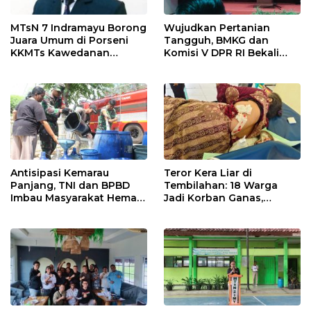
MTsN 7 Indramayu Borong
Wujudkan Pertanian
Juara Umum di Porseni
Tangguh, BMKG dan
KKMTs Kawedanan
Komisi V DPR RI Bekali
Jatibarang 2026
Petani Indramayu Lewat
Sekolah Lapang Iklim
Antisipasi Kemarau
Teror Kera Liar di
Panjang, TNI dan BPBD
Tembilahan: 18 Warga
Imbau Masyarakat Hemat
Jadi Korban Ganas,
Air dan Waspada
Punggung Robek hingga
Kebakaran
12 Jahitan!