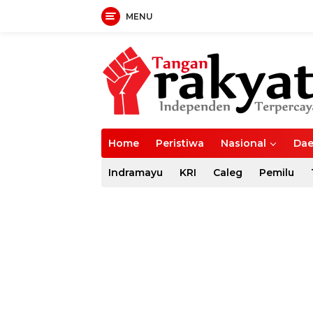
MENU
Langsung
ke
konten
Home
Peristiwa
Nasional
Dae
Indramayu
KRI
Caleg
Pemilu