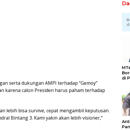
Da
B
d
MTs
Bor
di 
ngan serta dukungan AMPI terhadap “Gemoy”
Ka
Jat
n karena calon Presiden harus paham terhadap
an lebih bisa survive, cepat mengambil keputusan.
ral Bintang 3. Kami yakin akan lebih visioner,”
Ant
Pan