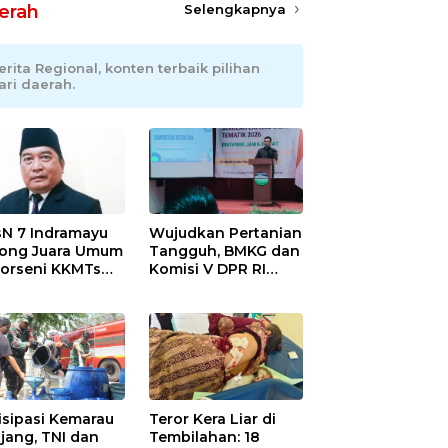
erah
Selengkapnya
erita Regional, konten terbaik pilihan
ari daerah.
N 7 Indramayu
Wujudkan Pertanian
ong Juara Umum
Tangguh, BMKG dan
Porseni KKMTs
Komisi V DPR RI
wedanan
Bekali Petani
ibarang 2026
Indramayu Lewat
Sekolah Lapang
Iklim
isipasi Kemarau
Teror Kera Liar di
jang, TNI dan
Tembilahan: 18