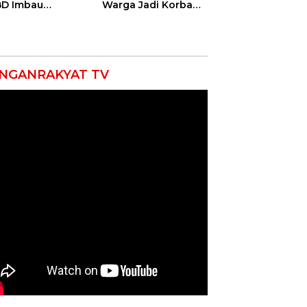
D Imbau
Warga Jadi Korban
yarakat Hemat
Ganas, Punggung
 dan Waspada
Robek hingga 12
akaran
Jahitan!
NGANRAKYAT TV