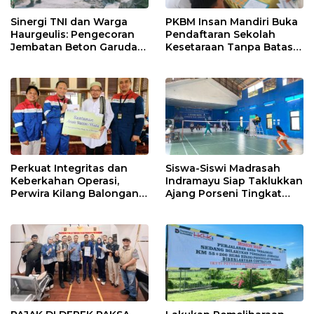
Sinergi TNI dan Warga
PKBM Insan Mandiri Buka
Haurgeulis: Pengecoran
Pendaftaran Sekolah
Jembatan Beton Garuda
Kesetaraan Tanpa Batas
di Indramayu Rampung
Usia
Perkuat Integritas dan
Siswa-Siswi Madrasah
Keberkahan Operasi,
Indramayu Siap Taklukkan
Perwira Kilang Balongan
Ajang Porseni Tingkat
Gelar Doa Bersama
Provinsi 2026