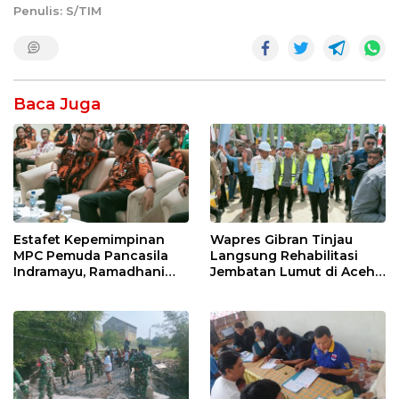
Penulis: S/TIM
Baca Juga
Estafet Kepemimpinan
Wapres Gibran Tinjau
MPC Pemuda Pancasila
Langsung Rehabilitasi
Indramayu, Ramadhani
Jembatan Lumut di Aceh
Sugianto Dipastikan
Tengah, Targetkan
Pimpin Organisasi Lewat
Konektivitas Pulih Cepat
Muscablub