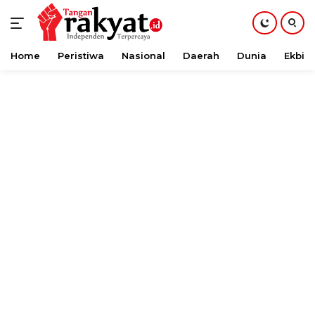
Home
Peristiwa
Nasional
Daerah
Dunia
Ekbis
Langsung
ke
konten