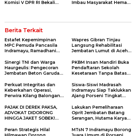
Komisi V DPR RI Bekali
Imbau Masyarakat Hemat
Petani Indramayu Lewat
Air dan Waspada
Sekolah Lapang Iklim
Kebakaran
Berita Terkait
Estafet Kepemimpinan
Wapres Gibran Tinjau
MPC Pemuda Pancasila
Langsung Rehabilitasi
Indramayu, Ramadhani
Jembatan Lumut di Aceh
Sugianto Dipastikan
Tengah, Targetkan
Pimpin Organisasi Lewat
Konektivitas Pulih Cepat
Sinergi TNI dan Warga
PKBM Insan Mandiri Buka
Muscablub
Haurgeulis: Pengecoran
Pendaftaran Sekolah
Jembatan Beton Garuda
Kesetaraan Tanpa Batas
di Indramayu Rampung
Usia
Perkuat Integritas dan
Siswa-Siswi Madrasah
Keberkahan Operasi,
Indramayu Siap Taklukkan
Perwira Kilang Balongan
Ajang Porseni Tingkat
Gelar Doa Bersama
Provinsi 2026
PAJAK DI DEREK PAKSA,
Lakukan Pemeliharaan
ADVOKAT DIDORONG
Oprit Jembatan Batang
HINGGA JAKET SOBEK!
Serangan, Hutama Karya
Ormas & 150 Advokat Riau
Uji Coba Contraflow di KM
Ngamuk Kepung Polresta
55 Tol Binjai–Langsa
Peran Strategis Hilal
MTsN 7 Indramayu Borong
Pekanbaru!
Hilmawan Dorong
Juara Umum di Porseni