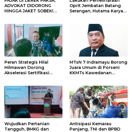
PAJAK DI DEREK PAKSA,
Lakukan Pemeliharaan
ADVOKAT DIDORONG
Oprit Jembatan Batang
HINGGA JAKET SOBEK!
Serangan, Hutama Karya
Ormas & 150 Advokat Riau
Uji Coba Contraflow di KM
Ngamuk Kepung Polresta
55 Tol Binjai–Langsa
Pekanbaru!
Peran Strategis Hilal
MTsN 7 Indramayu Borong
Hilmawan Dorong
Juara Umum di Porseni
Akselerasi Sertifikasi
KKMTs Kawedanan
Kompetensi untuk
Jatibarang 2026
Entaskan Kemiskinan di
Indramayu
Wujudkan Pertanian
Antisipasi Kemarau
Tangguh, BMKG dan
Panjang, TNI dan BPBD