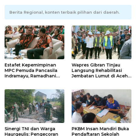
Berita Regional, konten terbaik pilihan dari daerah.
Estafet Kepemimpinan
Wapres Gibran Tinjau
MPC Pemuda Pancasila
Langsung Rehabilitasi
Indramayu, Ramadhani
Jembatan Lumut di Aceh
Sugianto Dipastikan
Tengah, Targetkan
Pimpin Organisasi Lewat
Konektivitas Pulih Cepat
Muscablub
Sinergi TNI dan Warga
PKBM Insan Mandiri Buka
Haurgeulis: Pengecoran
Pendaftaran Sekolah