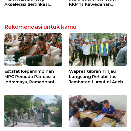
Akselerasi Sertifikasi
KKMTs Kawedanan
Kompetensi untuk
Jatibarang 2026
Entaskan Kemiskinan di
Indramayu
Rekomendasi untuk kamu
Estafet Kepemimpinan
Wapres Gibran Tinjau
MPC Pemuda Pancasila
Langsung Rehabilitasi
Indramayu, Ramadhani
Jembatan Lumut di Aceh
Sugianto Dipastikan
Tengah, Targetkan
Pimpin Organisasi Lewat
Konektivitas Pulih Cepat
Muscablub