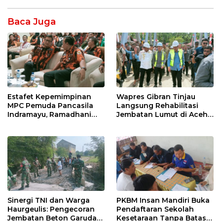
Baca Juga
Estafet Kepemimpinan
Wapres Gibran Tinjau
MPC Pemuda Pancasila
Langsung Rehabilitasi
Indramayu, Ramadhani
Jembatan Lumut di Aceh
Sugianto Dipastikan
Tengah, Targetkan
Pimpin Organisasi Lewat
Konektivitas Pulih Cepat
Muscablub
Sinergi TNI dan Warga
PKBM Insan Mandiri Buka
Haurgeulis: Pengecoran
Pendaftaran Sekolah
Jembatan Beton Garuda
Kesetaraan Tanpa Batas