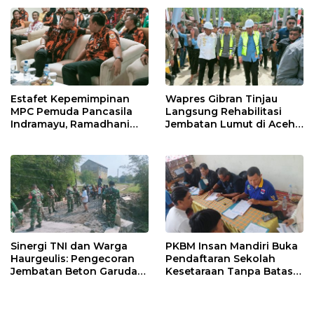
Estafet Kepemimpinan
Wapres Gibran Tinjau
MPC Pemuda Pancasila
Langsung Rehabilitasi
Indramayu, Ramadhani
Jembatan Lumut di Aceh
Sugianto Dipastikan
Tengah, Targetkan
Pimpin Organisasi Lewat
Konektivitas Pulih Cepat
Muscablub
Sinergi TNI dan Warga
PKBM Insan Mandiri Buka
Haurgeulis: Pengecoran
Pendaftaran Sekolah
Jembatan Beton Garuda
Kesetaraan Tanpa Batas
di Indramayu Rampung
Usia