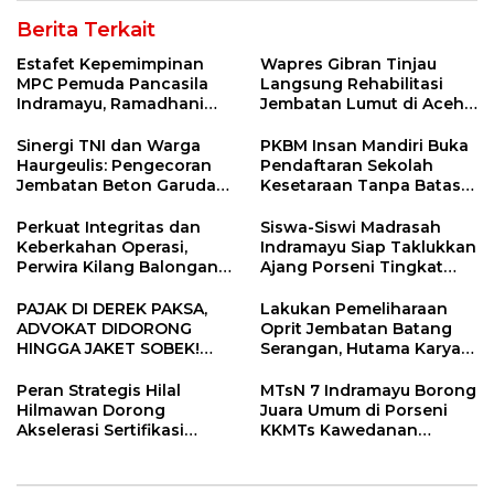
Berita Terkait
Estafet Kepemimpinan
Wapres Gibran Tinjau
MPC Pemuda Pancasila
Langsung Rehabilitasi
Indramayu, Ramadhani
Jembatan Lumut di Aceh
Sugianto Dipastikan
Tengah, Targetkan
Pimpin Organisasi Lewat
Konektivitas Pulih Cepat
Sinergi TNI dan Warga
PKBM Insan Mandiri Buka
Muscablub
Haurgeulis: Pengecoran
Pendaftaran Sekolah
Jembatan Beton Garuda
Kesetaraan Tanpa Batas
di Indramayu Rampung
Usia
Perkuat Integritas dan
Siswa-Siswi Madrasah
Keberkahan Operasi,
Indramayu Siap Taklukkan
Perwira Kilang Balongan
Ajang Porseni Tingkat
Gelar Doa Bersama
Provinsi 2026
PAJAK DI DEREK PAKSA,
Lakukan Pemeliharaan
ADVOKAT DIDORONG
Oprit Jembatan Batang
HINGGA JAKET SOBEK!
Serangan, Hutama Karya
Ormas & 150 Advokat Riau
Uji Coba Contraflow di KM
Ngamuk Kepung Polresta
55 Tol Binjai–Langsa
Peran Strategis Hilal
MTsN 7 Indramayu Borong
Pekanbaru!
Hilmawan Dorong
Juara Umum di Porseni
Akselerasi Sertifikasi
KKMTs Kawedanan
Kompetensi untuk
Jatibarang 2026
Entaskan Kemiskinan di
Indramayu