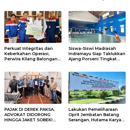
di Indramayu Rampung
Usia
Perkuat Integritas dan
Siswa-Siswi Madrasah
Keberkahan Operasi,
Indramayu Siap Taklukkan
Perwira Kilang Balongan
Ajang Porseni Tingkat
Gelar Doa Bersama
Provinsi 2026
PAJAK DI DEREK PAKSA,
Lakukan Pemeliharaan
ADVOKAT DIDORONG
Oprit Jembatan Batang
HINGGA JAKET SOBEK!
Serangan, Hutama Karya
Ormas & 150 Advokat Riau
Uji Coba Contraflow di KM