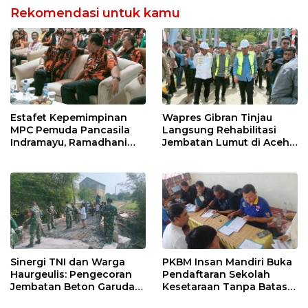
Rekomendasi untuk kamu
Estafet Kepemimpinan
Wapres Gibran Tinjau
MPC Pemuda Pancasila
Langsung Rehabilitasi
Indramayu, Ramadhani
Jembatan Lumut di Aceh
Sugianto Dipastikan
Tengah, Targetkan
Pimpin Organisasi Lewat
Konektivitas Pulih Cepat
Muscablub
Sinergi TNI dan Warga
PKBM Insan Mandiri Buka
Haurgeulis: Pengecoran
Pendaftaran Sekolah
Jembatan Beton Garuda
Kesetaraan Tanpa Batas
di Indramayu Rampung
Usia