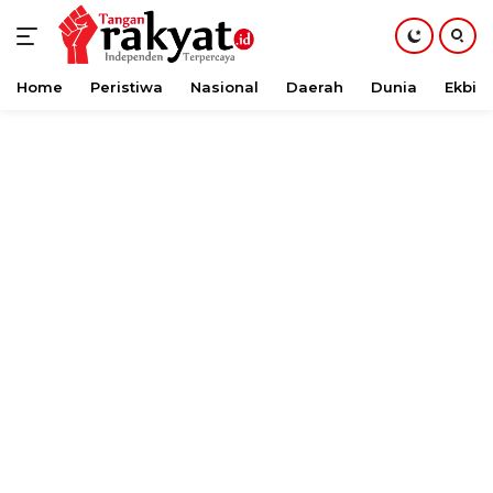
Home
Peristiwa
Nasional
Daerah
Dunia
Ekbis
Langsung
ke
konten