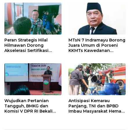
Ngamuk Kepung Polresta
55 Tol Binjai–Langsa
Pekanbaru!
Peran Strategis Hilal
MTsN 7 Indramayu Borong
Hilmawan Dorong
Juara Umum di Porseni
Akselerasi Sertifikasi
KKMTs Kawedanan
Kompetensi untuk
Jatibarang 2026
Entaskan Kemiskinan di
Indramayu
Wujudkan Pertanian
Antisipasi Kemarau
Tangguh, BMKG dan
Panjang, TNI dan BPBD
Komisi V DPR RI Bekali
Imbau Masyarakat Hemat
Petani Indramayu Lewat
Air dan Waspada
Sekolah Lapang Iklim
Kebakaran