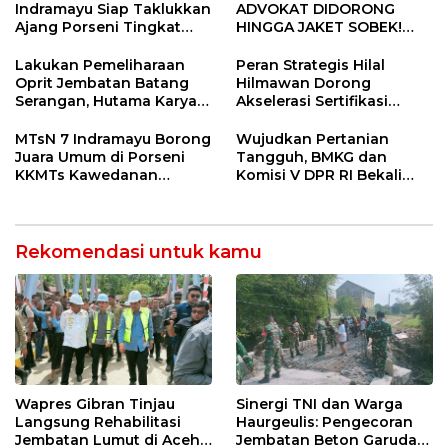
Indramayu Siap Taklukkan
ADVOKAT DIDORONG
Ajang Porseni Tingkat
HINGGA JAKET SOBEK!
Provinsi 2026
Ormas & 150 Advokat Riau
Ngamuk Kepung Polresta
Lakukan Pemeliharaan
Peran Strategis Hilal
Pekanbaru!
Oprit Jembatan Batang
Hilmawan Dorong
Serangan, Hutama Karya
Akselerasi Sertifikasi
Uji Coba Contraflow di KM
Kompetensi untuk
55 Tol Binjai–Langsa
Entaskan Kemiskinan di
MTsN 7 Indramayu Borong
Wujudkan Pertanian
Indramayu
Juara Umum di Porseni
Tangguh, BMKG dan
KKMTs Kawedanan
Komisi V DPR RI Bekali
Jatibarang 2026
Petani Indramayu Lewat
Sekolah Lapang Iklim
Rekomendasi untuk kamu
Wapres Gibran Tinjau
Sinergi TNI dan Warga
Langsung Rehabilitasi
Haurgeulis: Pengecoran
Jembatan Lumut di Aceh
Jembatan Beton Garuda