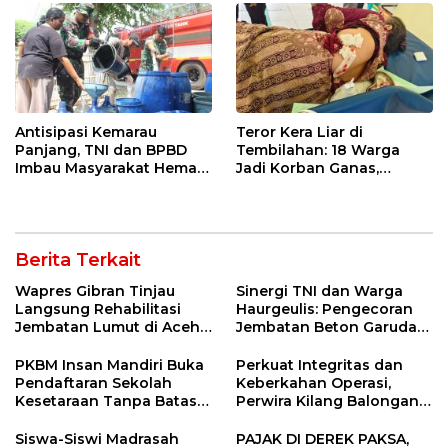
Antisipasi Kemarau
Teror Kera Liar di
Panjang, TNI dan BPBD
Tembilahan: 18 Warga
Imbau Masyarakat Hemat
Jadi Korban Ganas,
Air dan Waspada
Punggung Robek hingga
Kebakaran
12 Jahitan!
Berita Terkait
Wapres Gibran Tinjau
Sinergi TNI dan Warga
Langsung Rehabilitasi
Haurgeulis: Pengecoran
Jembatan Lumut di Aceh
Jembatan Beton Garuda
Tengah, Targetkan
di Indramayu Rampung
Konektivitas Pulih Cepat
PKBM Insan Mandiri Buka
Perkuat Integritas dan
Pendaftaran Sekolah
Keberkahan Operasi,
Kesetaraan Tanpa Batas
Perwira Kilang Balongan
Usia
Gelar Doa Bersama
Siswa-Siswi Madrasah
PAJAK DI DEREK PAKSA,