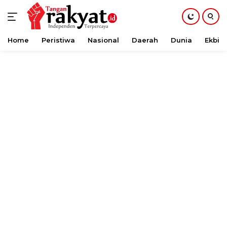
Home
Peristiwa
Nasional
Daerah
Dunia
Ekbis
Langsung
ke
konten