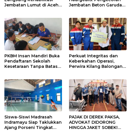
Jembatan Lumut di Aceh
Jembatan Beton Garuda
Tengah, Targetkan
di Indramayu Rampung
Konektivitas Pulih Cepat
PKBM Insan Mandiri Buka
Perkuat Integritas dan
Pendaftaran Sekolah
Keberkahan Operasi,
Kesetaraan Tanpa Batas
Perwira Kilang Balongan
Usia
Gelar Doa Bersama
Siswa-Siswi Madrasah
PAJAK DI DEREK PAKSA,
Indramayu Siap Taklukkan
ADVOKAT DIDORONG
Ajang Porseni Tingkat
HINGGA JAKET SOBEK!