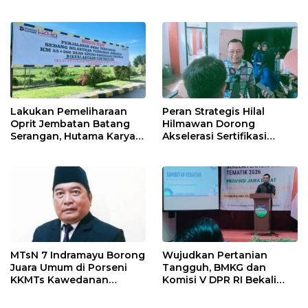
Provinsi 2026
Ormas & 150 Advokat Riau
Ngamuk Kepung Polresta
Pekanbaru!
Lakukan Pemeliharaan
Peran Strategis Hilal
Oprit Jembatan Batang
Hilmawan Dorong
Serangan, Hutama Karya
Akselerasi Sertifikasi
Uji Coba Contraflow di KM
Kompetensi untuk
55 Tol Binjai–Langsa
Entaskan Kemiskinan di
Indramayu
MTsN 7 Indramayu Borong
Wujudkan Pertanian
Juara Umum di Porseni
Tangguh, BMKG dan
KKMTs Kawedanan
Komisi V DPR RI Bekali
Jatibarang 2026
Petani Indramayu Lewat
Sekolah Lapang Iklim