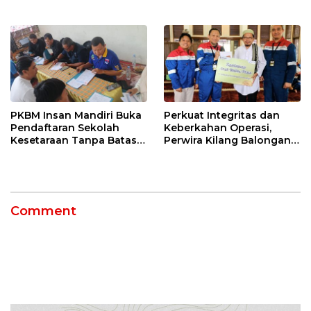
Tengah, Targetkan
di Indramayu Rampung
Konektivitas Pulih Cepat
PKBM Insan Mandiri Buka
Perkuat Integritas dan
Pendaftaran Sekolah
Keberkahan Operasi,
Kesetaraan Tanpa Batas
Perwira Kilang Balongan
Usia
Gelar Doa Bersama
Comment