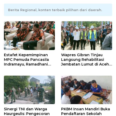
Berita Regional, konten terbaik pilihan dari daerah.
Estafet Kepemimpinan
Wapres Gibran Tinjau
MPC Pemuda Pancasila
Langsung Rehabilitasi
Indramayu, Ramadhani
Jembatan Lumut di Aceh
Sugianto Dipastikan
Tengah, Targetkan
Pimpin Organisasi Lewat
Konektivitas Pulih Cepat
Muscablub
Sinergi TNI dan Warga
PKBM Insan Mandiri Buka
Haurgeulis: Pengecoran
Pendaftaran Sekolah