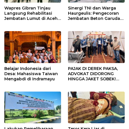
Wapres Gibran Tinjau
Sinergi TNI dan Warga
Langsung Rehabilitasi
Haurgeulis: Pengecoran
Jembatan Lumut di Aceh
Jembatan Beton Garuda
Tengah, Targetkan
di Indramayu Rampung
Konektivitas Pulih Cepat
Belajar Indonesia dari
PAJAK DI DEREK PAKSA,
Desa: Mahasiswa Taiwan
ADVOKAT DIDORONG
Mengabdi di Indramayu
HINGGA JAKET SOBEK!
Ormas & 150 Advokat Riau
Ngamuk Kepung Polresta
Pekanbaru!
Lakukan Pemeliharaan
Teror Kera Liar di