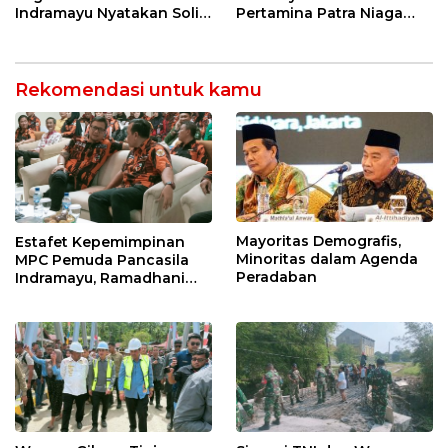
Indramayu Nyatakan Solid
Pertamina Patra Niaga
di Bawah Naungan FKJI
Kilang Balongan Dukung
Net Zero Emission 2060
Rekomendasi untuk kamu
Mayoritas Demografis,
Estafet Kepemimpinan
Minoritas dalam Agenda
MPC Pemuda Pancasila
Peradaban
Indramayu, Ramadhani
Sugianto Dipastikan
Pimpin Organisasi Lewat
Muscablub