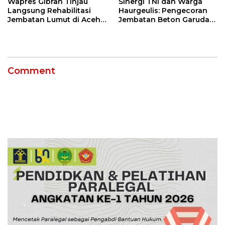
Wapres Gibran Tinjau
Sinergi TNI dan Warga
Langsung Rehabilitasi
Haurgeulis: Pengecoran
Jembatan Lumut di Aceh
Jembatan Beton Garuda
Tengah, Targetkan
di Indramayu Rampung
Konektivitas Pulih Cepat
Comment