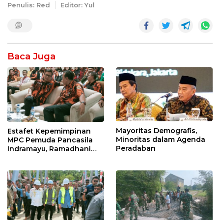
Penulis: Red
Editor: Yul
Baca Juga
Mayoritas Demografis,
Estafet Kepemimpinan
Minoritas dalam Agenda
MPC Pemuda Pancasila
Peradaban
Indramayu, Ramadhani
Sugianto Dipastikan
Pimpin Organisasi Lewat
Muscablub