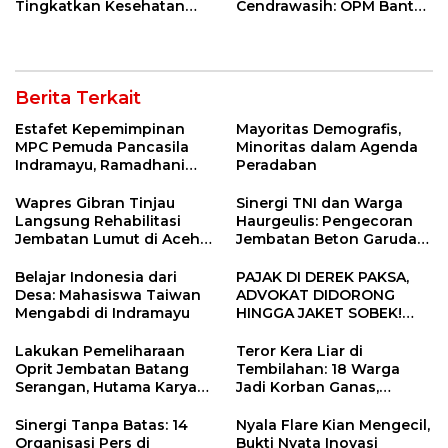
Tingkatkan Kesehatan
Cendrawasih: OPM Bantai
Masyarakat melalui
5 Pahlawan Infrastruktur
Pemeriksaan Kesehatan
di Tolikara!
Rutin dan Edukasi
Perawatan Gigi
Berita Terkait
Estafet Kepemimpinan
Mayoritas Demografis,
MPC Pemuda Pancasila
Minoritas dalam Agenda
Indramayu, Ramadhani
Peradaban
Sugianto Dipastikan
Pimpin Organisasi Lewat
Wapres Gibran Tinjau
Sinergi TNI dan Warga
Muscablub
Langsung Rehabilitasi
Haurgeulis: Pengecoran
Jembatan Lumut di Aceh
Jembatan Beton Garuda
Tengah, Targetkan
di Indramayu Rampung
Konektivitas Pulih Cepat
Belajar Indonesia dari
PAJAK DI DEREK PAKSA,
Desa: Mahasiswa Taiwan
ADVOKAT DIDORONG
Mengabdi di Indramayu
HINGGA JAKET SOBEK!
Ormas & 150 Advokat Riau
Ngamuk Kepung Polresta
Lakukan Pemeliharaan
Teror Kera Liar di
Pekanbaru!
Oprit Jembatan Batang
Tembilahan: 18 Warga
Serangan, Hutama Karya
Jadi Korban Ganas,
Uji Coba Contraflow di KM
Punggung Robek hingga
55 Tol Binjai–Langsa
12 Jahitan!
Sinergi Tanpa Batas: 14
Nyala Flare Kian Mengecil,
Organisasi Pers di
Bukti Nyata Inovasi