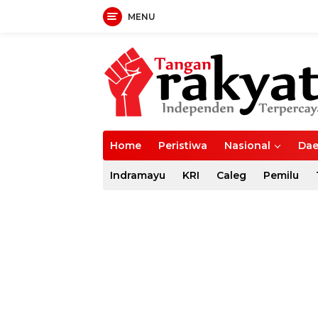
MENU
Langsung
ke
konten
Home
Peristiwa
Nasional
Dae
Indramayu
KRI
Caleg
Pemilu