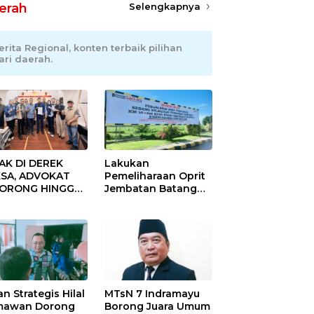
erah
Selengkapnya
erita Regional, konten terbaik pilihan
ari daerah.
AK DI DEREK
Lakukan
SA, ADVOKAT
Pemeliharaan Oprit
DORONG HINGGA
Jembatan Batang
ET SOBEK!
Serangan, Hutama
as & 150
Karya Uji Coba
okat Riau
Contraflow di KM 55
amuk Kepung
Tol Binjai–Langsa
resta Pekanbaru!
an Strategis Hilal
MTsN 7 Indramayu
mawan Dorong
Borong Juara Umum