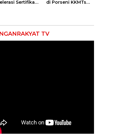
lerasi Sertifikasi
di Porseni KKMTs
petensi untuk
Kawedanan
askan
Jatibarang 2026
iskinan di
ramayu
NGANRAKYAT TV