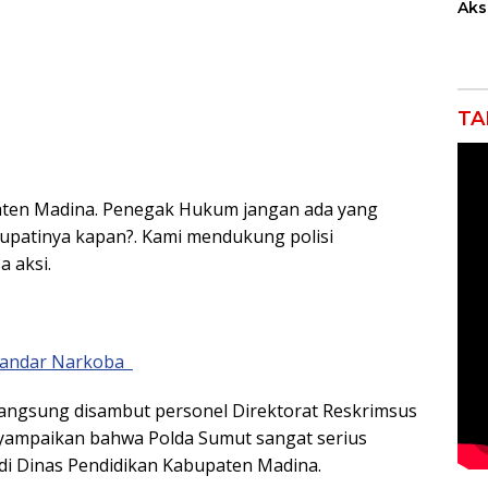
Akse
Kom
Ent
Kem
Ind
TA
paten Madina. Penegak Hukum jangan ada yang
 Bupatinya kapan?. Kami mendukung polisi
 aksi.
Bandar Narkoba
langsung disambut personel Direktorat Reskrimsus
yampaikan bahwa Polda Sumut sangat serius
di Dinas Pendidikan Kabupaten Madina.