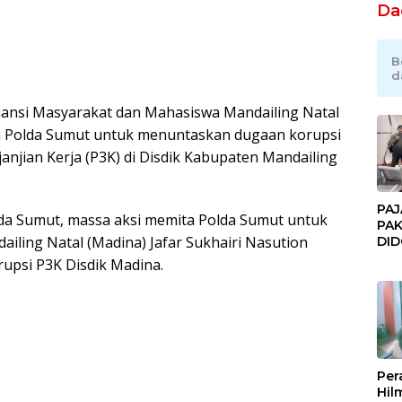
Da
B
d
Aliansi Masyarakat dan Mahasiswa Mandailing Natal
a Polda Sumut untuk menuntaskan dugaan korupsi
anjian Kerja (P3K) di Disdik Kabupaten Mandailing
PAJ
da Sumut, massa aksi memita Polda Sumut untuk
PAK
ling Natal (Madina) Jafar Sukhairi Nasution
DI
JAK
rupsi P3K Disdik Madina.
Orm
Adv
Ng
Pol
Per
Hil