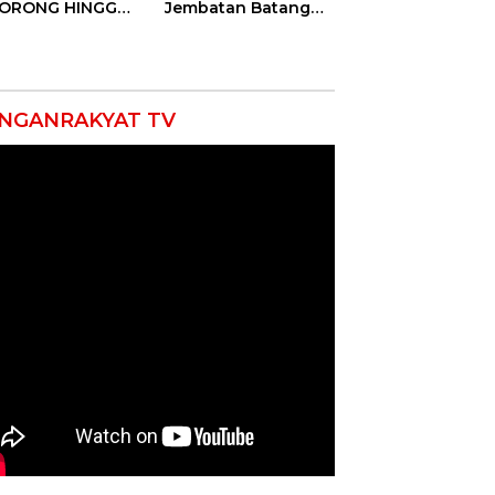
DORONG HINGGA
Jembatan Batang
ET SOBEK!
Serangan, Hutama
as & 150
Karya Uji Coba
okat Riau
Contraflow di KM 55
amuk Kepung
Tol Binjai–Langsa
resta Pekanbaru!
NGANRAKYAT TV