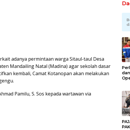
Da
B
d
Terkait adanya permintaan warga Sitaul-taul Desa
en Mandailing Natal (Madina) agar sekolah dasar
Per
dan
ktifkan kembali, Camat Kotanopan akan melakukan
Ope
ngengu.
Kil
Gel
hmad Pamilu, S. Sos kepada wartawan via
PAJ
PAK