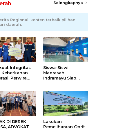
erah
Selengkapnya
erita Regional, konten terbaik pilihan
ari daerah.
kuat Integritas
Siswa-Siswi
 Keberkahan
Madrasah
rasi, Perwira
Indramayu Siap
ang Balongan
Taklukkan Ajang
ar Doa Bersama
Porseni Tingkat
Provinsi 2026
AK DI DEREK
Lakukan
SA, ADVOKAT
Pemeliharaan Oprit