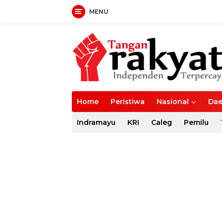
MENU
Langsung
ke
konten
Home
Peristiwa
Nasional
Dae
Indramayu
KRI
Caleg
Pemilu