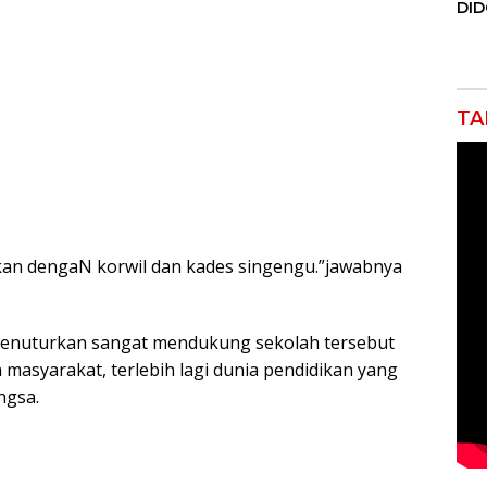
DI
JAK
Orm
Adv
Ng
Pol
TA
kan dengaN korwil dan kades singengu.”jawabnya
menuturkan sangat mendukung sekolah tersebut
 masyarakat, terlebih lagi dunia pendidikan yang
ngsa.