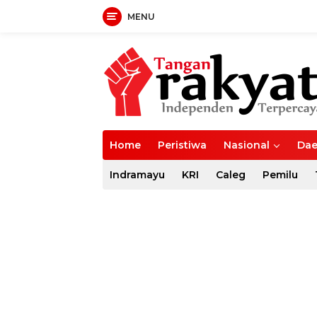
MENU
Langsung
ke
konten
Home
Peristiwa
Nasional
Dae
Indramayu
KRI
Caleg
Pemilu