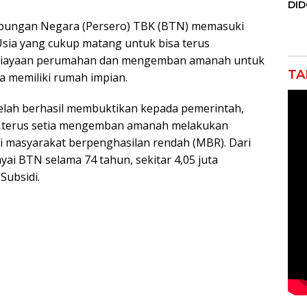
DI
JAK
Tabungan Negara (Persero) TBK (BTN) memasuki
Orm
Adv
 Usia yang cukup matang untuk bisa terus
Ng
mbiayaan perumahan dan mengemban amanah untuk
Pol
TA
a memiliki rumah impian.
elah berhasil membuktikan kepada pemerintah,
uk terus setia mengemban amanah melakukan
masyarakat berpenghasilan rendah (MBR). Dari
iayai BTN selama 74 tahun, sekitar 4,05 juta
Subsidi.