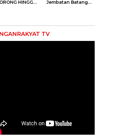
DORONG HINGGA
Jembatan Batang
ET SOBEK!
Serangan, Hutama
as & 150
Karya Uji Coba
okat Riau
Contraflow di KM 55
amuk Kepung
Tol Binjai–Langsa
resta Pekanbaru!
NGANRAKYAT TV