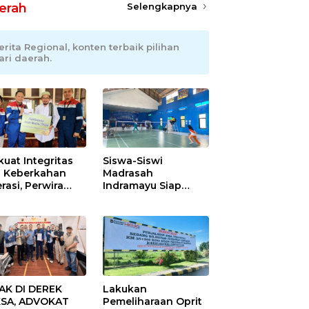
erah
Selengkapnya
erita Regional, konten terbaik pilihan
ari daerah.
kuat Integritas
Siswa-Siswi
 Keberkahan
Madrasah
rasi, Perwira
Indramayu Siap
ang Balongan
Taklukkan Ajang
ar Doa Bersama
Porseni Tingkat
Provinsi 2026
AK DI DEREK
Lakukan
SA, ADVOKAT
Pemeliharaan Oprit