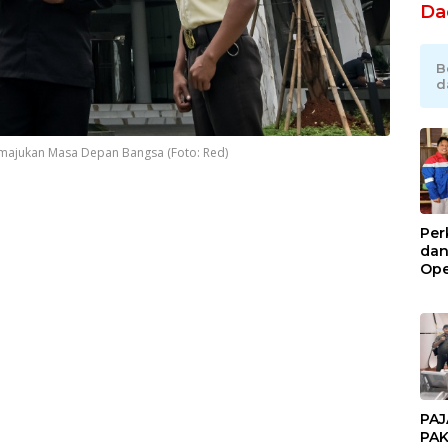
Da
B
d
ajukan Masa Depan Bangsa (Foto: Red)
Per
dan
Ope
Kil
Gel
PAJ
PAK