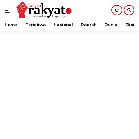
Home
Peristiwa
Nasional
Daerah
Dunia
Ekbis
Langsung
ke
konten