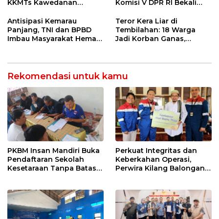
KKMTs Kawedanan
Komisi V DPR RI Bekali
Jatibarang 2026
Petani Indramayu Lewat
Sekolah Lapang Iklim
Antisipasi Kemarau
Teror Kera Liar di
Panjang, TNI dan BPBD
Tembilahan: 18 Warga
Imbau Masyarakat Hemat
Jadi Korban Ganas,
Air dan Waspada
Punggung Robek hingga
Kebakaran
12 Jahitan!
Rekomendasi untuk kamu
PKBM Insan Mandiri Buka
Perkuat Integritas dan
Pendaftaran Sekolah
Keberkahan Operasi,
Kesetaraan Tanpa Batas
Perwira Kilang Balongan
Usia
Gelar Doa Bersama