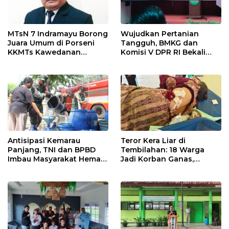
MTsN 7 Indramayu Borong
Wujudkan Pertanian
Juara Umum di Porseni
Tangguh, BMKG dan
KKMTs Kawedanan
Komisi V DPR RI Bekali
Jatibarang 2026
Petani Indramayu Lewat
Sekolah Lapang Iklim
Antisipasi Kemarau
Teror Kera Liar di
Panjang, TNI dan BPBD
Tembilahan: 18 Warga
Imbau Masyarakat Hemat
Jadi Korban Ganas,
Air dan Waspada
Punggung Robek hingga
Kebakaran
12 Jahitan!