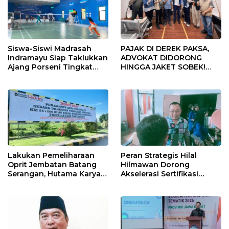
Siswa-Siswi Madrasah
PAJAK DI DEREK PAKSA,
Indramayu Siap Taklukkan
ADVOKAT DIDORONG
Ajang Porseni Tingkat
HINGGA JAKET SOBEK!
Provinsi 2026
Ormas & 150 Advokat Riau
Ngamuk Kepung Polresta
Pekanbaru!
Lakukan Pemeliharaan
Peran Strategis Hilal
Oprit Jembatan Batang
Hilmawan Dorong
Serangan, Hutama Karya
Akselerasi Sertifikasi
Uji Coba Contraflow di KM
Kompetensi untuk
55 Tol Binjai–Langsa
Entaskan Kemiskinan di
Indramayu