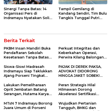
Sinergi Tanpa Batas: 14
Tampil Gemilang di
Organisasi Pers di
Kandang Sendiri, Tim Bulu
Indramayu Nyatakan Solid
Tangkis Tunggal Putri
di Bawah Naungan FKJI
MTsN 2 Indramayu Sabet
Juara Porseni KKMTs
Jatibarang 2026
Berita Terkait
PKBM Insan Mandiri Buka
Perkuat Integritas dan
Pendaftaran Sekolah
Keberkahan Operasi,
Kesetaraan Tanpa Batas
Perwira Kilang Balongan
Usia
Gelar Doa Bersama
Siswa-Siswi Madrasah
PAJAK DI DEREK PAKSA,
Indramayu Siap Taklukkan
ADVOKAT DIDORONG
Ajang Porseni Tingkat
HINGGA JAKET SOBEK!
Provinsi 2026
Ormas & 150 Advokat Riau
Ngamuk Kepung Polresta
Lakukan Pemeliharaan
Peran Strategis Hilal
Pekanbaru!
Oprit Jembatan Batang
Hilmawan Dorong
Serangan, Hutama Karya
Akselerasi Sertifikasi
Uji Coba Contraflow di KM
Kompetensi untuk
55 Tol Binjai–Langsa
Entaskan Kemiskinan di
MTsN 7 Indramayu Borong
Wujudkan Pertanian
Indramayu
Juara Umum di Porseni
Tangguh, BMKG dan