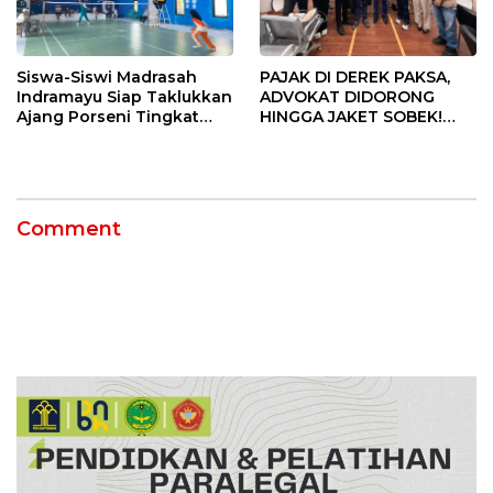
Siswa-Siswi Madrasah
PAJAK DI DEREK PAKSA,
Indramayu Siap Taklukkan
ADVOKAT DIDORONG
Ajang Porseni Tingkat
HINGGA JAKET SOBEK!
Provinsi 2026
Ormas & 150 Advokat Riau
Ngamuk Kepung Polresta
Pekanbaru!
Comment