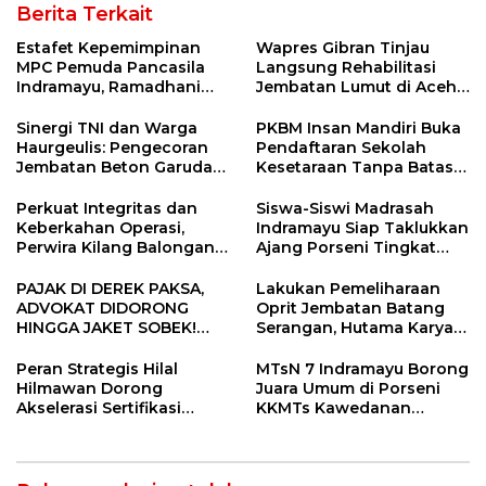
Berita Terkait
Estafet Kepemimpinan
Wapres Gibran Tinjau
MPC Pemuda Pancasila
Langsung Rehabilitasi
Indramayu, Ramadhani
Jembatan Lumut di Aceh
Sugianto Dipastikan
Tengah, Targetkan
Pimpin Organisasi Lewat
Konektivitas Pulih Cepat
Sinergi TNI dan Warga
PKBM Insan Mandiri Buka
Muscablub
Haurgeulis: Pengecoran
Pendaftaran Sekolah
Jembatan Beton Garuda
Kesetaraan Tanpa Batas
di Indramayu Rampung
Usia
Perkuat Integritas dan
Siswa-Siswi Madrasah
Keberkahan Operasi,
Indramayu Siap Taklukkan
Perwira Kilang Balongan
Ajang Porseni Tingkat
Gelar Doa Bersama
Provinsi 2026
PAJAK DI DEREK PAKSA,
Lakukan Pemeliharaan
ADVOKAT DIDORONG
Oprit Jembatan Batang
HINGGA JAKET SOBEK!
Serangan, Hutama Karya
Ormas & 150 Advokat Riau
Uji Coba Contraflow di KM
Ngamuk Kepung Polresta
55 Tol Binjai–Langsa
Peran Strategis Hilal
MTsN 7 Indramayu Borong
Pekanbaru!
Hilmawan Dorong
Juara Umum di Porseni
Akselerasi Sertifikasi
KKMTs Kawedanan
Kompetensi untuk
Jatibarang 2026
Entaskan Kemiskinan di
Indramayu