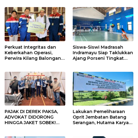
Perkuat Integritas dan
Siswa-Siswi Madrasah
Keberkahan Operasi,
Indramayu Siap Taklukkan
Perwira Kilang Balongan
Ajang Porseni Tingkat
Gelar Doa Bersama
Provinsi 2026
PAJAK DI DEREK PAKSA,
Lakukan Pemeliharaan
ADVOKAT DIDORONG
Oprit Jembatan Batang
HINGGA JAKET SOBEK!
Serangan, Hutama Karya
Ormas & 150 Advokat Riau
Uji Coba Contraflow di KM
Ngamuk Kepung Polresta
55 Tol Binjai–Langsa