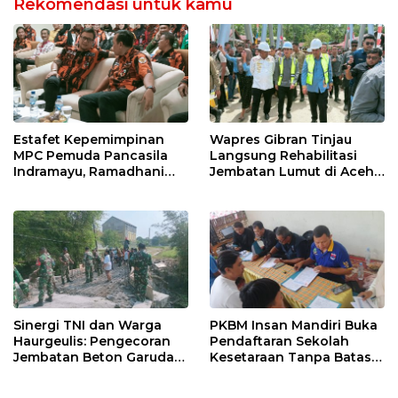
Rekomendasi untuk kamu
Estafet Kepemimpinan
Wapres Gibran Tinjau
MPC Pemuda Pancasila
Langsung Rehabilitasi
Indramayu, Ramadhani
Jembatan Lumut di Aceh
Sugianto Dipastikan
Tengah, Targetkan
Pimpin Organisasi Lewat
Konektivitas Pulih Cepat
Muscablub
Sinergi TNI dan Warga
PKBM Insan Mandiri Buka
Haurgeulis: Pengecoran
Pendaftaran Sekolah
Jembatan Beton Garuda
Kesetaraan Tanpa Batas
di Indramayu Rampung
Usia