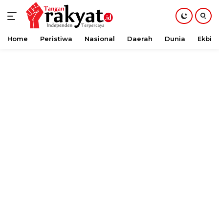
Home
Peristiwa
Nasional
Daerah
Dunia
Ekbis
Langsung
ke
konten