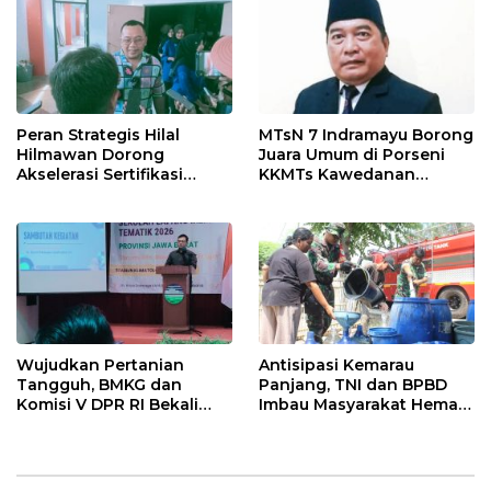
Pekanbaru!
Peran Strategis Hilal
MTsN 7 Indramayu Borong
Hilmawan Dorong
Juara Umum di Porseni
Akselerasi Sertifikasi
KKMTs Kawedanan
Kompetensi untuk
Jatibarang 2026
Entaskan Kemiskinan di
Indramayu
Wujudkan Pertanian
Antisipasi Kemarau
Tangguh, BMKG dan
Panjang, TNI dan BPBD
Komisi V DPR RI Bekali
Imbau Masyarakat Hemat
Petani Indramayu Lewat
Air dan Waspada
Sekolah Lapang Iklim
Kebakaran