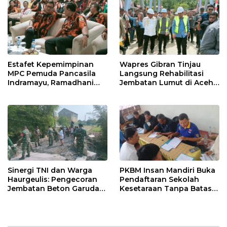
Estafet Kepemimpinan
Wapres Gibran Tinjau
MPC Pemuda Pancasila
Langsung Rehabilitasi
Indramayu, Ramadhani
Jembatan Lumut di Aceh
Sugianto Dipastikan
Tengah, Targetkan
Pimpin Organisasi Lewat
Konektivitas Pulih Cepat
Muscablub
Sinergi TNI dan Warga
PKBM Insan Mandiri Buka
Haurgeulis: Pengecoran
Pendaftaran Sekolah
Jembatan Beton Garuda
Kesetaraan Tanpa Batas
di Indramayu Rampung
Usia