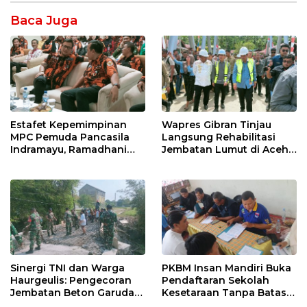
Baca Juga
Estafet Kepemimpinan
Wapres Gibran Tinjau
MPC Pemuda Pancasila
Langsung Rehabilitasi
Indramayu, Ramadhani
Jembatan Lumut di Aceh
Sugianto Dipastikan
Tengah, Targetkan
Pimpin Organisasi Lewat
Konektivitas Pulih Cepat
Muscablub
Sinergi TNI dan Warga
PKBM Insan Mandiri Buka
Haurgeulis: Pengecoran
Pendaftaran Sekolah
Jembatan Beton Garuda
Kesetaraan Tanpa Batas
di Indramayu Rampung
Usia