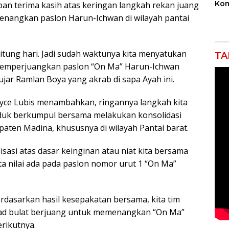
Kom
an terima kasih atas keringan langkah rekan juang
Bek
nangkan paslon Harun-Ichwan di wilayah pantai
Ind
Sek
Ikli
tung hari. Jadi sudah waktunya kita menyatukan
TA
memperjuangkan paslon “On Ma” Harun-Ichwan
jar Ramlan Boya yang akrab di sapa Ayah ini.
ce Lubis menambahkan, ringannya langkah kita
uduk berkumpul bersama melakukan konsolidasi
aten Madina, khususnya di wilayah Pantai barat.
lisasi atas dasar keinginan atau niat kita bersama
a nilai ada pada paslon nomor urut 1 “On Ma”
rdasarkan hasil kesepakatan bersama, kita tim
ekad bulat berjuang untuk memenangkan “On Ma”
rikutnya.