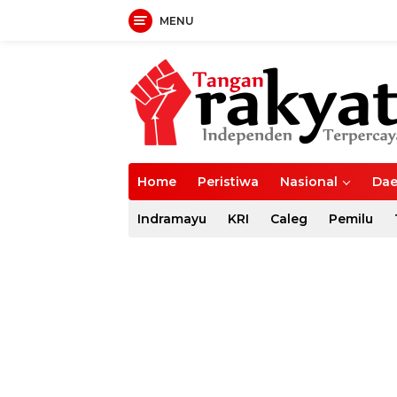
MENU
Langsung
ke
konten
Home
Peristiwa
Nasional
Dae
Indramayu
KRI
Caleg
Pemilu