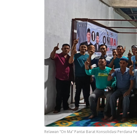
Relawan “On Ma” Pantai Barat Konsolidasi Perdana P