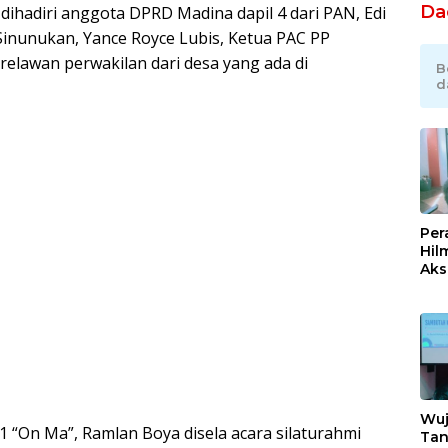
Da
 dihadiri anggota DPRD Madina dapil 4 dari PAN, Edi
Sinunukan, Yance Royce Lubis, Ketua PAC PP
relawan perwakilan dari desa yang ada di
B
d
Per
Hil
Akse
Kom
Ent
Kem
Ind
Wuj
“On Ma”, Ramlan Boya disela acara silaturahmi
Tan