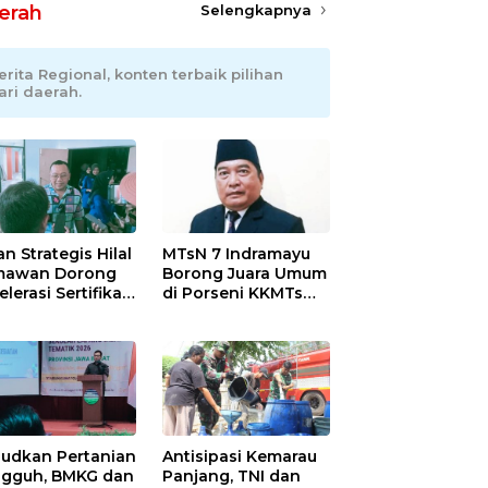
erah
Selengkapnya
erita Regional, konten terbaik pilihan
ari daerah.
an Strategis Hilal
MTsN 7 Indramayu
mawan Dorong
Borong Juara Umum
lerasi Sertifikasi
di Porseni KKMTs
petensi untuk
Kawedanan
askan
Jatibarang 2026
iskinan di
ramayu
udkan Pertanian
Antisipasi Kemarau
gguh, BMKG dan
Panjang, TNI dan