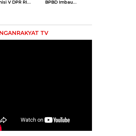
isi V DPR RI
BPBD Imbau
ali Petani
Masyarakat Hemat
ramayu Lewat
Air dan Waspada
olah Lapang
Kebakaran
m
NGANRAKYAT TV