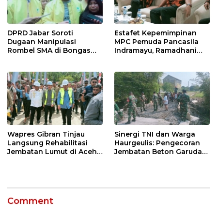
DPRD Jabar Soroti
Estafet Kepemimpinan
Dugaan Manipulasi
MPC Pemuda Pancasila
Rombel SMA di Bongas
Indramayu, Ramadhani
Indramayu, Desak
Sugianto Dipastikan
Verifikasi Lapangan
Pimpin Organisasi Lewat
Muscablub
Wapres Gibran Tinjau
Sinergi TNI dan Warga
Langsung Rehabilitasi
Haurgeulis: Pengecoran
Jembatan Lumut di Aceh
Jembatan Beton Garuda
Tengah, Targetkan
di Indramayu Rampung
Konektivitas Pulih Cepat
Comment