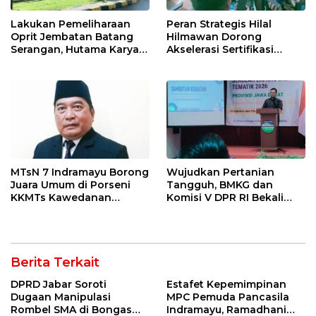
Lakukan Pemeliharaan
Peran Strategis Hilal
Oprit Jembatan Batang
Hilmawan Dorong
Serangan, Hutama Karya
Akselerasi Sertifikasi
Uji Coba Contraflow di KM
Kompetensi untuk
55 Tol Binjai–Langsa
Entaskan Kemiskinan di
Indramayu
MTsN 7 Indramayu Borong
Wujudkan Pertanian
Juara Umum di Porseni
Tangguh, BMKG dan
KKMTs Kawedanan
Komisi V DPR RI Bekali
Jatibarang 2026
Petani Indramayu Lewat
Sekolah Lapang Iklim
Berita Terkait
DPRD Jabar Soroti
Estafet Kepemimpinan
Dugaan Manipulasi
MPC Pemuda Pancasila
Rombel SMA di Bongas
Indramayu, Ramadhani