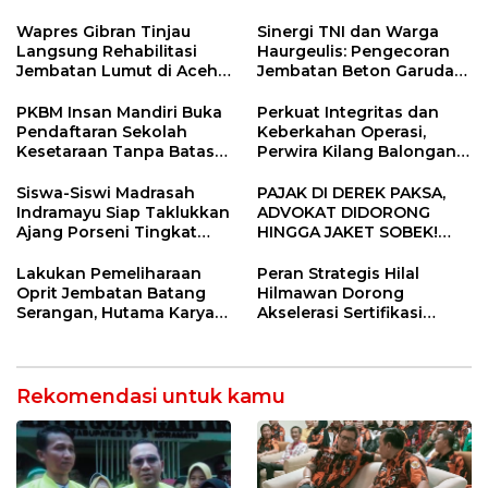
Indramayu, Desak
Sugianto Dipastikan
Verifikasi Lapangan
Pimpin Organisasi Lewat
Wapres Gibran Tinjau
Sinergi TNI dan Warga
Muscablub
Langsung Rehabilitasi
Haurgeulis: Pengecoran
Jembatan Lumut di Aceh
Jembatan Beton Garuda
Tengah, Targetkan
di Indramayu Rampung
Konektivitas Pulih Cepat
PKBM Insan Mandiri Buka
Perkuat Integritas dan
Pendaftaran Sekolah
Keberkahan Operasi,
Kesetaraan Tanpa Batas
Perwira Kilang Balongan
Usia
Gelar Doa Bersama
Siswa-Siswi Madrasah
PAJAK DI DEREK PAKSA,
Indramayu Siap Taklukkan
ADVOKAT DIDORONG
Ajang Porseni Tingkat
HINGGA JAKET SOBEK!
Provinsi 2026
Ormas & 150 Advokat Riau
Ngamuk Kepung Polresta
Lakukan Pemeliharaan
Peran Strategis Hilal
Pekanbaru!
Oprit Jembatan Batang
Hilmawan Dorong
Serangan, Hutama Karya
Akselerasi Sertifikasi
Uji Coba Contraflow di KM
Kompetensi untuk
55 Tol Binjai–Langsa
Entaskan Kemiskinan di
Indramayu
Rekomendasi untuk kamu