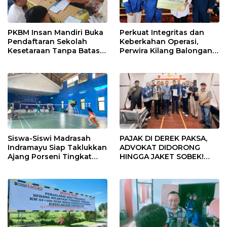
PKBM Insan Mandiri Buka
Perkuat Integritas dan
Pendaftaran Sekolah
Keberkahan Operasi,
Kesetaraan Tanpa Batas
Perwira Kilang Balongan
Usia
Gelar Doa Bersama
Siswa-Siswi Madrasah
PAJAK DI DEREK PAKSA,
Indramayu Siap Taklukkan
ADVOKAT DIDORONG
Ajang Porseni Tingkat
HINGGA JAKET SOBEK!
Provinsi 2026
Ormas & 150 Advokat Riau
Ngamuk Kepung Polresta
Pekanbaru!