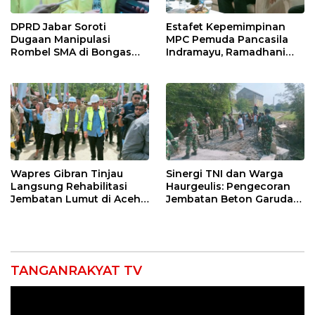
DPRD Jabar Soroti
Estafet Kepemimpinan
Dugaan Manipulasi
MPC Pemuda Pancasila
Rombel SMA di Bongas
Indramayu, Ramadhani
Indramayu, Desak
Sugianto Dipastikan
Verifikasi Lapangan
Pimpin Organisasi Lewat
Muscablub
Wapres Gibran Tinjau
Sinergi TNI dan Warga
Langsung Rehabilitasi
Haurgeulis: Pengecoran
Jembatan Lumut di Aceh
Jembatan Beton Garuda
Tengah, Targetkan
di Indramayu Rampung
Konektivitas Pulih Cepat
TANGANRAKYAT TV