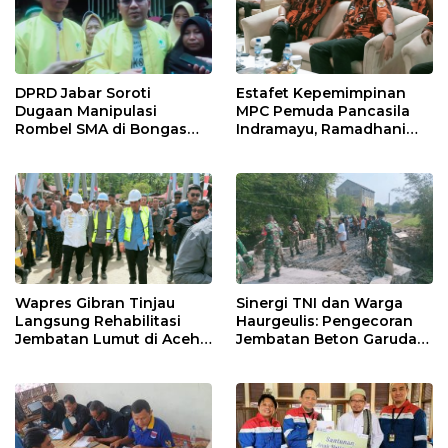
DPRD Jabar Soroti
Estafet Kepemimpinan
Dugaan Manipulasi
MPC Pemuda Pancasila
Rombel SMA di Bongas
Indramayu, Ramadhani
Indramayu, Desak
Sugianto Dipastikan
Verifikasi Lapangan
Pimpin Organisasi Lewat
Muscablub
Wapres Gibran Tinjau
Sinergi TNI dan Warga
Langsung Rehabilitasi
Haurgeulis: Pengecoran
Jembatan Lumut di Aceh
Jembatan Beton Garuda
Tengah, Targetkan
di Indramayu Rampung
Konektivitas Pulih Cepat