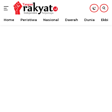
Home
Peristiwa
Nasional
Daerah
Dunia
Ekbis
Langsung
ke
konten