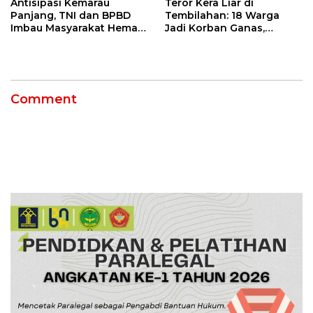
Antisipasi Kemarau
Teror Kera Liar di
Panjang, TNI dan BPBD
Tembilahan: 18 Warga
Imbau Masyarakat Hemat
Jadi Korban Ganas,
Air dan Waspada
Punggung Robek hingga
Kebakaran
12 Jahitan!
Comment