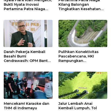
Bukti Nyata Inovasi
Kilang Balongan
Pertamina Patra Niaga
Tingkatkan Kesehatan
Kilang Balongan Dukung
Masyarakat melalui
Net Zero Emission 2060
Pemeriksaan Kesehatan
Rutin dan Edukasi
Perawatan Gigi
Darah Pekerja Kembali
Pulihkan Konektivitas
Basahi Bumi
Pascabencana, HKI
Cendrawasih: OPM Bantai
Rampungkan
5 Pahlawan Infrastruktur
Penanganan Jalur
di Tolikara!
Lembah Anai dan Malalak
Mencekam! Karaoke dan
Jalur Lembah Anai
THM di Indramayu
Kembali Lumpuh, Tol