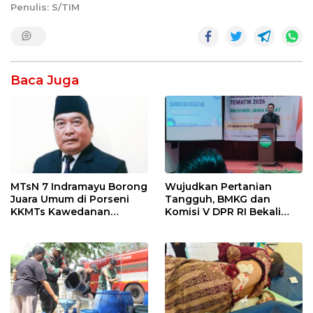
Penulis: S/TIM
Baca Juga
MTsN 7 Indramayu Borong
Wujudkan Pertanian
Juara Umum di Porseni
Tangguh, BMKG dan
KKMTs Kawedanan
Komisi V DPR RI Bekali
Jatibarang 2026
Petani Indramayu Lewat
Sekolah Lapang Iklim