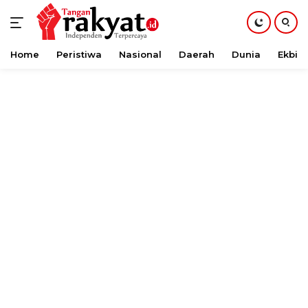
Home
Peristiwa
Nasional
Daerah
Dunia
Ekbis
Langsung
ke
konten