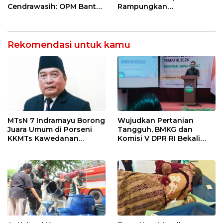
Perawatan Gigi
Cendrawasih: OPM Bantai
Rampungkan
5 Pahlawan Infrastruktur
Penanganan Jalur
di Tolikara!
Lembah Anai dan Malalak
Rekomendasi untuk kamu
MTsN 7 Indramayu Borong
Wujudkan Pertanian
Juara Umum di Porseni
Tangguh, BMKG dan
KKMTs Kawedanan
Komisi V DPR RI Bekali
Jatibarang 2026
Petani Indramayu Lewat
Sekolah Lapang Iklim