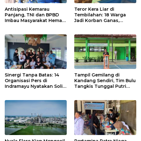
Antisipasi Kemarau
Teror Kera Liar di
Panjang, TNI dan BPBD
Tembilahan: 18 Warga
Imbau Masyarakat Hemat
Jadi Korban Ganas,
Air dan Waspada
Punggung Robek hingga
Kebakaran
12 Jahitan!
Sinergi Tanpa Batas: 14
Tampil Gemilang di
Organisasi Pers di
Kandang Sendiri, Tim Bulu
Indramayu Nyatakan Solid
Tangkis Tunggal Putri
di Bawah Naungan FKJI
MTsN 2 Indramayu Sabet
Juara Porseni KKMTs
Jatibarang 2026
Nyala Flare Kian Mengecil,
Pertamina Patra Niaga