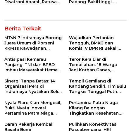
Disatroni Aparat, Ratusan
Padang-Bukittinggi
Pengunjung Kocar-Kacir
Didesak Jadi Solusi
Dites Urine!
Strategis
Berita Terkait
MTsN 7 Indramayu Borong
Wujudkan Pertanian
Juara Umum di Porseni
Tangguh, BMKG dan
KKMTs Kawedanan
Komisi V DPR RI Bekali
Jatibarang 2026
Petani Indramayu Lewat
Sekolah Lapang Iklim
Antisipasi Kemarau
Teror Kera Liar di
Panjang, TNI dan BPBD
Tembilahan: 18 Warga
Imbau Masyarakat Hemat
Jadi Korban Ganas,
Air dan Waspada
Punggung Robek hingga
Kebakaran
12 Jahitan!
Sinergi Tanpa Batas: 14
Tampil Gemilang di
Organisasi Pers di
Kandang Sendiri, Tim Bulu
Indramayu Nyatakan Solid
Tangkis Tunggal Putri
di Bawah Naungan FKJI
MTsN 2 Indramayu Sabet
Juara Porseni KKMTs
Nyala Flare Kian Mengecil,
Pertamina Patra Niaga
Jatibarang 2026
Bukti Nyata Inovasi
Kilang Balongan
Pertamina Patra Niaga
Tingkatkan Kesehatan
Kilang Balongan Dukung
Masyarakat melalui
Net Zero Emission 2060
Pemeriksaan Kesehatan
Darah Pekerja Kembali
Pulihkan Konektivitas
Rutin dan Edukasi
Basahi Bumi
Pascabencana, HKI