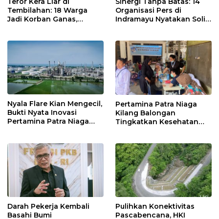
Teror Kera Liar di
Sinergi Tanpa Batas: 14
Tembilahan: 18 Warga
Organisasi Pers di
Jadi Korban Ganas,
Indramayu Nyatakan Solid
Punggung Robek hingga
di Bawah Naungan FKJI
12 Jahitan!
Nyala Flare Kian Mengecil,
Pertamina Patra Niaga
Bukti Nyata Inovasi
Kilang Balongan
Pertamina Patra Niaga
Tingkatkan Kesehatan
Kilang Balongan Dukung
Masyarakat melalui
Net Zero Emission 2060
Pemeriksaan Kesehatan
Rutin dan Edukasi
Perawatan Gigi
Darah Pekerja Kembali
Pulihkan Konektivitas
Basahi Bumi
Pascabencana, HKI