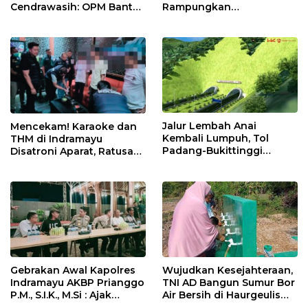
Cendrawasih: OPM Bantai
Rampungkan
5 Pahlawan Infrastruktur
Penanganan Jalur
di Tolikara!
Lembah Anai dan Malalak
Jalur Lembah Anai
Mencekam! Karaoke dan
Kembali Lumpuh, Tol
THM di Indramayu
Padang-Bukittinggi
Disatroni Aparat, Ratusan
Didesak Jadi Solusi
Pengunjung Kocar-Kacir
Strategis
Dites Urine!
Gebrakan Awal Kapolres
Wujudkan Kesejahteraan,
Indramayu AKBP Prianggo
TNI AD Bangun Sumur Bor
P.M., S.I.K., M.Si : Ajak
Air Bersih di Haurgeulis
Wartawan Ngopi Bareng
Indramayu