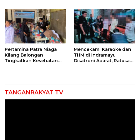
Punggung Robek hingga
di Bawah Naungan FKJI
12 Jahitan!
Pertamina Patra Niaga
Mencekam! Karaoke dan
Kilang Balongan
THM di Indramayu
Tingkatkan Kesehatan
Disatroni Aparat, Ratusan
Masyarakat melalui
Pengunjung Kocar-Kacir
Pemeriksaan Kesehatan
Dites Urine!
Rutin dan Edukasi
Perawatan Gigi
TANGANRAKYAT TV