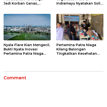
Jadi Korban Ganas,
Indramayu Nyatakan Solid
Punggung Robek hingga
di Bawah Naungan FKJI
12 Jahitan!
Nyala Flare Kian Mengecil,
Pertamina Patra Niaga
Bukti Nyata Inovasi
Kilang Balongan
Pertamina Patra Niaga
Tingkatkan Kesehatan
Kilang Balongan Dukung
Masyarakat melalui
Net Zero Emission 2060
Pemeriksaan Kesehatan
Rutin dan Edukasi
Perawatan Gigi
Comment