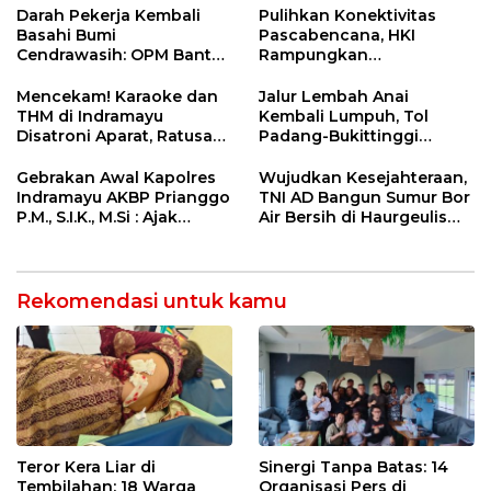
Net Zero Emission 2060
Pemeriksaan Kesehatan
Darah Pekerja Kembali
Pulihkan Konektivitas
Rutin dan Edukasi
Basahi Bumi
Pascabencana, HKI
Perawatan Gigi
Cendrawasih: OPM Bantai
Rampungkan
5 Pahlawan Infrastruktur
Penanganan Jalur
di Tolikara!
Lembah Anai dan Malalak
Mencekam! Karaoke dan
Jalur Lembah Anai
THM di Indramayu
Kembali Lumpuh, Tol
Disatroni Aparat, Ratusan
Padang-Bukittinggi
Pengunjung Kocar-Kacir
Didesak Jadi Solusi
Dites Urine!
Strategis
Gebrakan Awal Kapolres
Wujudkan Kesejahteraan,
Indramayu AKBP Prianggo
TNI AD Bangun Sumur Bor
P.M., S.I.K., M.Si : Ajak
Air Bersih di Haurgeulis
Wartawan Ngopi Bareng
Indramayu
dan Analisa Program Kerja
Rekomendasi untuk kamu
Teror Kera Liar di
Sinergi Tanpa Batas: 14
Tembilahan: 18 Warga
Organisasi Pers di