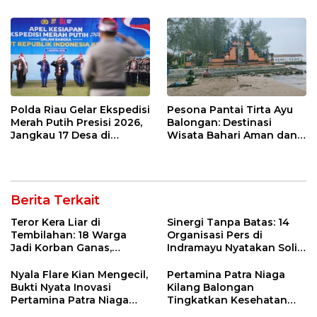
dan Analisa Program Kerja
Polda Riau Gelar Ekspedisi
Pesona Pantai Tirta Ayu
Merah Putih Presisi 2026,
Balongan: Destinasi
Jangkau 17 Desa di
Wisata Bahari Aman dan
Wilayah 3T
Nyaman di Indramayu
Berita Terkait
Teror Kera Liar di
Sinergi Tanpa Batas: 14
Tembilahan: 18 Warga
Organisasi Pers di
Jadi Korban Ganas,
Indramayu Nyatakan Solid
Punggung Robek hingga
di Bawah Naungan FKJI
12 Jahitan!
Nyala Flare Kian Mengecil,
Pertamina Patra Niaga
Bukti Nyata Inovasi
Kilang Balongan
Pertamina Patra Niaga
Tingkatkan Kesehatan
Kilang Balongan Dukung
Masyarakat melalui