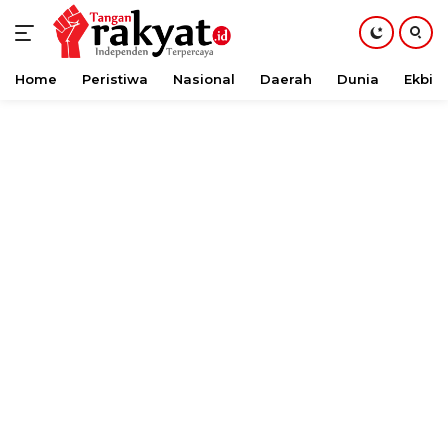
Home
Peristiwa
Nasional
Daerah
Dunia
Ekbis
Langsung
ke
konten