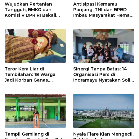
Wujudkan Pertanian
Antisipasi Kemarau
Tangguh, BMKG dan
Panjang, TNI dan BPBD
Komisi V DPR RI Bekali
Imbau Masyarakat Hemat
Petani Indramayu Lewat
Air dan Waspada
Sekolah Lapang Iklim
Kebakaran
Teror Kera Liar di
Sinergi Tanpa Batas: 14
Tembilahan: 18 Warga
Organisasi Pers di
Jadi Korban Ganas,
Indramayu Nyatakan Solid
Punggung Robek hingga
di Bawah Naungan FKJI
12 Jahitan!
Tampil Gemilang di
Nyala Flare Kian Mengecil,