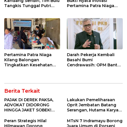
Kandang Sendiri, Tim Bulu
Bukti Nyata Inovasi
Tangkis Tunggal Putri
Pertamina Patra Niaga
MTsN 2 Indramayu Sabet
Kilang Balongan Dukung
Juara Porseni KKMTs
Net Zero Emission 2060
Jatibarang 2026
Pertamina Patra Niaga
Darah Pekerja Kembali
Kilang Balongan
Basahi Bumi
Tingkatkan Kesehatan
Cendrawasih: OPM Bantai
Masyarakat melalui
5 Pahlawan Infrastruktur
Pemeriksaan Kesehatan
di Tolikara!
Rutin dan Edukasi
Perawatan Gigi
Berita Terkait
PAJAK DI DEREK PAKSA,
Lakukan Pemeliharaan
ADVOKAT DIDORONG
Oprit Jembatan Batang
HINGGA JAKET SOBEK!
Serangan, Hutama Karya
Ormas & 150 Advokat Riau
Uji Coba Contraflow di KM
Ngamuk Kepung Polresta
55 Tol Binjai–Langsa
Peran Strategis Hilal
MTsN 7 Indramayu Borong
Pekanbaru!
Hilmawan Dorong
Juara Umum di Porseni