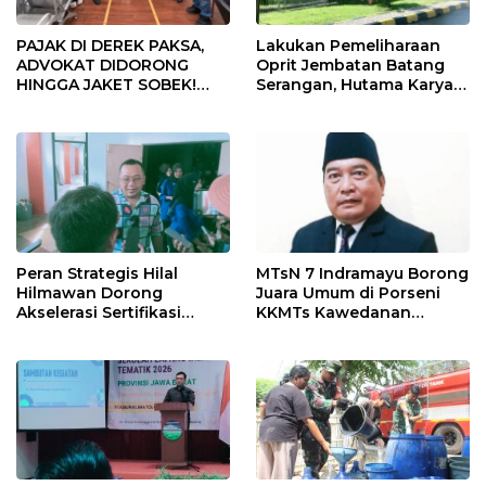
PAJAK DI DEREK PAKSA,
Lakukan Pemeliharaan
ADVOKAT DIDORONG
Oprit Jembatan Batang
HINGGA JAKET SOBEK!
Serangan, Hutama Karya
Ormas & 150 Advokat Riau
Uji Coba Contraflow di KM
Ngamuk Kepung Polresta
55 Tol Binjai–Langsa
Pekanbaru!
Peran Strategis Hilal
MTsN 7 Indramayu Borong
Hilmawan Dorong
Juara Umum di Porseni
Akselerasi Sertifikasi
KKMTs Kawedanan
Kompetensi untuk
Jatibarang 2026
Entaskan Kemiskinan di
Indramayu