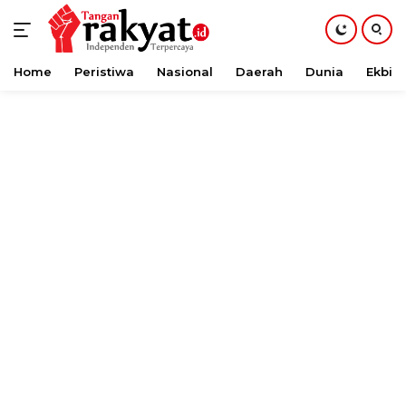
Home
Peristiwa
Nasional
Daerah
Dunia
Ekbis
Langsung
ke
konten