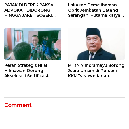
PAJAK DI DEREK PAKSA,
Lakukan Pemeliharaan
ADVOKAT DIDORONG
Oprit Jembatan Batang
HINGGA JAKET SOBEK!
Serangan, Hutama Karya
Ormas & 150 Advokat Riau
Uji Coba Contraflow di KM
Ngamuk Kepung Polresta
55 Tol Binjai–Langsa
Pekanbaru!
Peran Strategis Hilal
MTsN 7 Indramayu Borong
Hilmawan Dorong
Juara Umum di Porseni
Akselerasi Sertifikasi
KKMTs Kawedanan
Kompetensi untuk
Jatibarang 2026
Entaskan Kemiskinan di
Indramayu
Comment