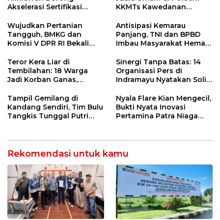
Akselerasi Sertifikasi
KKMTs Kawedanan
Kompetensi untuk
Jatibarang 2026
Entaskan Kemiskinan di
Wujudkan Pertanian
Antisipasi Kemarau
Indramayu
Tangguh, BMKG dan
Panjang, TNI dan BPBD
Komisi V DPR RI Bekali
Imbau Masyarakat Hemat
Petani Indramayu Lewat
Air dan Waspada
Sekolah Lapang Iklim
Kebakaran
Teror Kera Liar di
Sinergi Tanpa Batas: 14
Tembilahan: 18 Warga
Organisasi Pers di
Jadi Korban Ganas,
Indramayu Nyatakan Solid
Punggung Robek hingga
di Bawah Naungan FKJI
12 Jahitan!
Tampil Gemilang di
Nyala Flare Kian Mengecil,
Kandang Sendiri, Tim Bulu
Bukti Nyata Inovasi
Tangkis Tunggal Putri
Pertamina Patra Niaga
MTsN 2 Indramayu Sabet
Kilang Balongan Dukung
Juara Porseni KKMTs
Net Zero Emission 2060
Jatibarang 2026
Rekomendasi untuk kamu