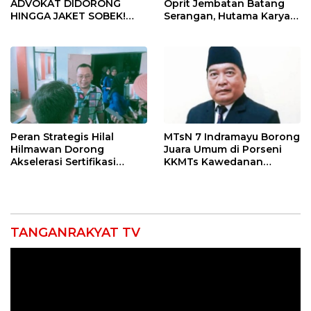
ADVOKAT DIDORONG
Oprit Jembatan Batang
HINGGA JAKET SOBEK!
Serangan, Hutama Karya
Ormas & 150 Advokat Riau
Uji Coba Contraflow di KM
Ngamuk Kepung Polresta
55 Tol Binjai–Langsa
Pekanbaru!
Peran Strategis Hilal
MTsN 7 Indramayu Borong
Hilmawan Dorong
Juara Umum di Porseni
Akselerasi Sertifikasi
KKMTs Kawedanan
Kompetensi untuk
Jatibarang 2026
Entaskan Kemiskinan di
Indramayu
TANGANRAKYAT TV