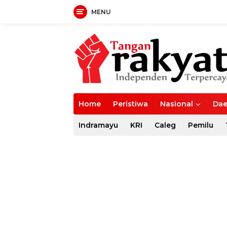
MENU
Langsung
ke
konten
Home
Peristiwa
Nasional
Dae
Indramayu
KRI
Caleg
Pemilu