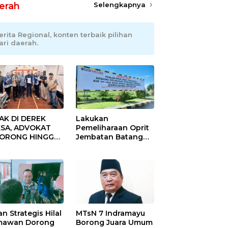
erah
Selengkapnya
erita Regional, konten terbaik pilihan
ari daerah.
AK DI DEREK
Lakukan
SA, ADVOKAT
Pemeliharaan Oprit
DORONG HINGGA
Jembatan Batang
ET SOBEK!
Serangan, Hutama
as & 150
Karya Uji Coba
okat Riau
Contraflow di KM 55
amuk Kepung
Tol Binjai–Langsa
resta Pekanbaru!
an Strategis Hilal
MTsN 7 Indramayu
mawan Dorong
Borong Juara Umum