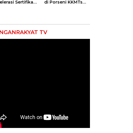
lerasi Sertifikasi
di Porseni KKMTs
petensi untuk
Kawedanan
askan
Jatibarang 2026
iskinan di
ramayu
NGANRAKYAT TV