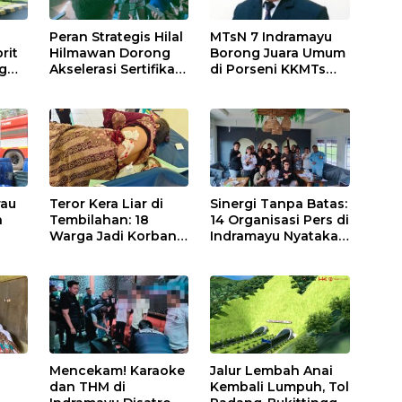
Peran Strategis Hilal
MTsN 7 Indramayu
rit
Hilmawan Dorong
Borong Juara Umum
g
Akselerasi Sertifikasi
di Porseni KKMTs
ma
Kompetensi untuk
Kawedanan
Entaskan
Jatibarang 2026
 55
Kemiskinan di
a
Indramayu
rau
Teror Kera Liar di
Sinergi Tanpa Batas:
n
Tembilahan: 18
14 Organisasi Pers di
Warga Jadi Korban
Indramayu Nyatakan
at
Ganas, Punggung
Solid di Bawah
a
Robek hingga 12
Naungan FKJI
Jahitan!
Mencekam! Karaoke
Jalur Lembah Anai
dan THM di
Kembali Lumpuh, Tol