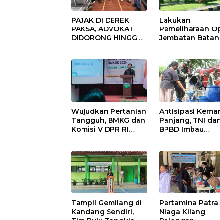
PAJAK DI DEREK
Lakukan
PAKSA, ADVOKAT
Pemeliharaan Op
DIDORONG HINGGA
Jembatan Batan
JAKET SOBEK!
Serangan, Huta
Ormas & 150
Karya Uji Coba
Advokat Riau
Contraflow di KM
Ngamuk Kepung
Tol Binjai–Langs
Polresta Pekanbaru!
Wujudkan Pertanian
Antisipasi Kema
Tangguh, BMKG dan
Panjang, TNI da
Komisi V DPR RI
BPBD Imbau
Bekali Petani
Masyarakat Hem
Indramayu Lewat
Air dan Waspad
Sekolah Lapang
Kebakaran
Iklim
Tampil Gemilang di
Pertamina Patra
Kandang Sendiri,
Niaga Kilang