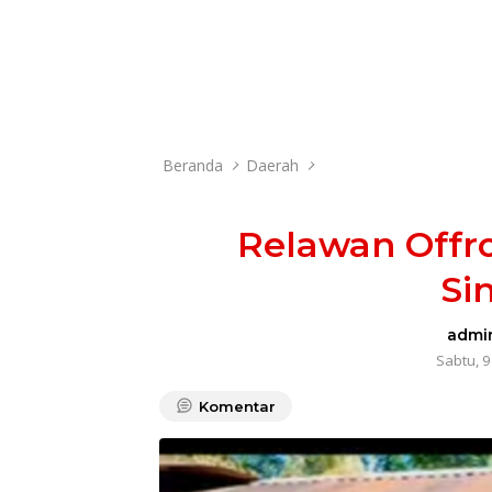
Beranda
Daerah
Relawan Offr
Si
admi
Sabtu, 9
Komentar