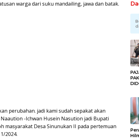
Da
ratusan warga dari suku mandailing, jawa dan batak.
B
d
PAJ
PAK
DI
JAK
Orm
Adv
Ng
nkan perubahan. jadi kami sudah sepakat akan
Pol
Naaution -Ichwan Husein Nasution jadi Bupati
koh masyarakat Desa Sinunukan II pada pertemuan
Per
11/2024.
Hil