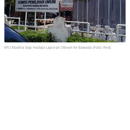
KPU Madina Siap Hadapi Laporan Oknum Ke Bawaslu (Foto: Red)