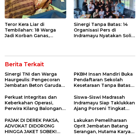
Teror Kera Liar di
Sinergi Tanpa Batas: 14
Tembilahan: 18 Warga
Organisasi Pers di
Jadi Korban Ganas,
Indramayu Nyatakan Solid
Punggung Robek hingga
di Bawah Naungan FKJI
12 Jahitan!
Berita Terkait
Sinergi TNI dan Warga
PKBM Insan Mandiri Buka
Haurgeulis: Pengecoran
Pendaftaran Sekolah
Jembatan Beton Garuda
Kesetaraan Tanpa Batas
di Indramayu Rampung
Usia
Perkuat Integritas dan
Siswa-Siswi Madrasah
Keberkahan Operasi,
Indramayu Siap Taklukkan
Perwira Kilang Balongan
Ajang Porseni Tingkat
Gelar Doa Bersama
Provinsi 2026
PAJAK DI DEREK PAKSA,
Lakukan Pemeliharaan
ADVOKAT DIDORONG
Oprit Jembatan Batang
HINGGA JAKET SOBEK!
Serangan, Hutama Karya
Ormas & 150 Advokat Riau
Uji Coba Contraflow di KM