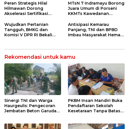
Ngamuk Kepung Polresta
55 Tol Binjai–Langsa
Peran Strategis Hilal
MTsN 7 Indramayu Borong
Pekanbaru!
Hilmawan Dorong
Juara Umum di Porseni
Akselerasi Sertifikasi
KKMTs Kawedanan
Kompetensi untuk
Jatibarang 2026
Entaskan Kemiskinan di
Wujudkan Pertanian
Antisipasi Kemarau
Indramayu
Tangguh, BMKG dan
Panjang, TNI dan BPBD
Komisi V DPR RI Bekali
Imbau Masyarakat Hemat
Petani Indramayu Lewat
Air dan Waspada
Sekolah Lapang Iklim
Kebakaran
Rekomendasi untuk kamu
Sinergi TNI dan Warga
PKBM Insan Mandiri Buka
Haurgeulis: Pengecoran
Pendaftaran Sekolah
Jembatan Beton Garuda
Kesetaraan Tanpa Batas
di Indramayu Rampung
Usia