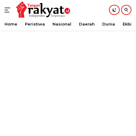
Home
Peristiwa
Nasional
Daerah
Dunia
Ekbis
Langsung
ke
konten