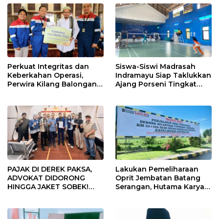
Perkuat Integritas dan
Siswa-Siswi Madrasah
Keberkahan Operasi,
Indramayu Siap Taklukkan
Perwira Kilang Balongan
Ajang Porseni Tingkat
Gelar Doa Bersama
Provinsi 2026
PAJAK DI DEREK PAKSA,
Lakukan Pemeliharaan
ADVOKAT DIDORONG
Oprit Jembatan Batang
HINGGA JAKET SOBEK!
Serangan, Hutama Karya
Ormas & 150 Advokat Riau
Uji Coba Contraflow di KM
Ngamuk Kepung Polresta
55 Tol Binjai–Langsa
Pekanbaru!