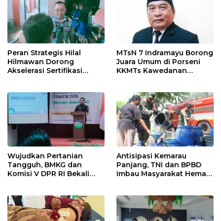
Peran Strategis Hilal
MTsN 7 Indramayu Borong
Hilmawan Dorong
Juara Umum di Porseni
Akselerasi Sertifikasi
KKMTs Kawedanan
Kompetensi untuk
Jatibarang 2026
Entaskan Kemiskinan di
Indramayu
Wujudkan Pertanian
Antisipasi Kemarau
Tangguh, BMKG dan
Panjang, TNI dan BPBD
Komisi V DPR RI Bekali
Imbau Masyarakat Hemat
Petani Indramayu Lewat
Air dan Waspada
Sekolah Lapang Iklim
Kebakaran