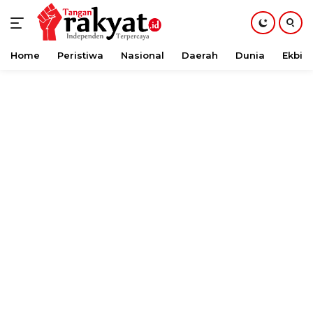
Home
Peristiwa
Nasional
Daerah
Dunia
Ekbis
Langsung
ke
konten