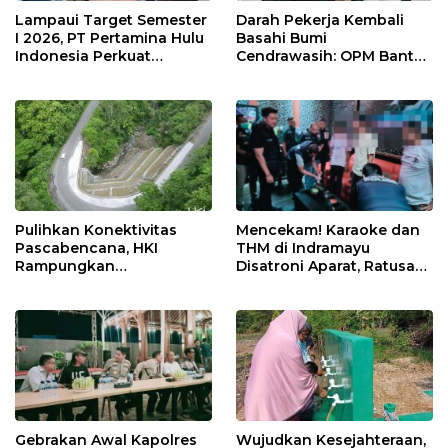
Lampaui Target Semester
Darah Pekerja Kembali
I 2026, PT Pertamina Hulu
Basahi Bumi
Indonesia Perkuat
Cendrawasih: OPM Bantai
Ketahanan Energi
5 Pahlawan Infrastruktur
Nasional Lewat Inovasi &
di Tolikara!
Keselamatan Kerja
Pulihkan Konektivitas
Mencekam! Karaoke dan
Pascabencana, HKI
THM di Indramayu
Rampungkan
Disatroni Aparat, Ratusan
Penanganan Jalur
Pengunjung Kocar-Kacir
Lembah Anai dan Malalak
Dites Urine!
Gebrakan Awal Kapolres
Wujudkan Kesejahteraan,