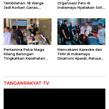
Tembilahan: 18 Warga
Organisasi Pers di
Jadi Korban Ganas,
Indramayu Nyatakan Solid
Punggung Robek hingga
di Bawah Naungan FKJI
12 Jahitan!
Pertamina Patra Niaga
Mencekam! Karaoke dan
Kilang Balongan
THM di Indramayu
Tingkatkan Kesehatan
Disatroni Aparat, Ratusan
Masyarakat melalui
Pengunjung Kocar-Kacir
Pemeriksaan Kesehatan
Dites Urine!
Rutin dan Edukasi
Perawatan Gigi
TANGANRAKYAT TV