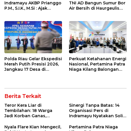
Indramayu AKBP Prianggo
TNI AD Bangun Sumur Bor
P.M., S.I.K., M.Si : Ajak
Air Bersih di Haurgeulis
Wartawan Ngopi Bareng
Indramayu
dan Analisa Program Kerja
Polda Riau Gelar Ekspedisi
Perkuat Ketahanan Energi
Merah Putih Presisi 2026,
Nasional, Pertamina Patra
Jangkau 17 Desa di
Niaga Kilang Balongan
Wilayah 3T
Perkuat Sinergi Utilisasi
Jetty Propylene
Berita Terkait
Teror Kera Liar di
Sinergi Tanpa Batas: 14
Tembilahan: 18 Warga
Organisasi Pers di
Jadi Korban Ganas,
Indramayu Nyatakan Solid
Punggung Robek hingga
di Bawah Naungan FKJI
12 Jahitan!
Nyala Flare Kian Mengecil,
Pertamina Patra Niaga