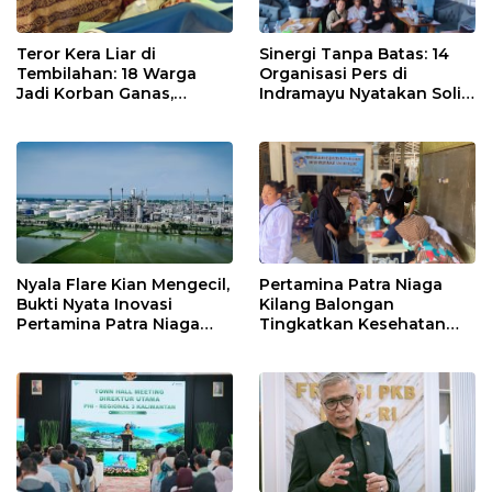
Teror Kera Liar di
Sinergi Tanpa Batas: 14
Tembilahan: 18 Warga
Organisasi Pers di
Jadi Korban Ganas,
Indramayu Nyatakan Solid
Punggung Robek hingga
di Bawah Naungan FKJI
12 Jahitan!
Nyala Flare Kian Mengecil,
Pertamina Patra Niaga
Bukti Nyata Inovasi
Kilang Balongan
Pertamina Patra Niaga
Tingkatkan Kesehatan
Kilang Balongan Dukung
Masyarakat melalui
Net Zero Emission 2060
Pemeriksaan Kesehatan
Rutin dan Edukasi
Perawatan Gigi