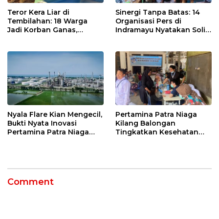
Teror Kera Liar di
Sinergi Tanpa Batas: 14
Tembilahan: 18 Warga
Organisasi Pers di
Jadi Korban Ganas,
Indramayu Nyatakan Solid
Punggung Robek hingga
di Bawah Naungan FKJI
12 Jahitan!
Nyala Flare Kian Mengecil,
Pertamina Patra Niaga
Bukti Nyata Inovasi
Kilang Balongan
Pertamina Patra Niaga
Tingkatkan Kesehatan
Kilang Balongan Dukung
Masyarakat melalui
Net Zero Emission 2060
Pemeriksaan Kesehatan
Rutin dan Edukasi
Perawatan Gigi
Comment