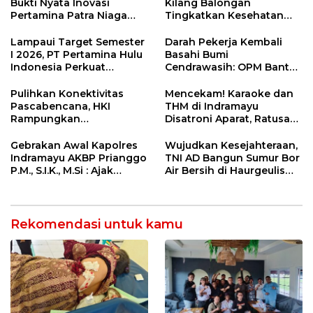
Bukti Nyata Inovasi
Kilang Balongan
Pertamina Patra Niaga
Tingkatkan Kesehatan
Kilang Balongan Dukung
Masyarakat melalui
Net Zero Emission 2060
Pemeriksaan Kesehatan
Lampaui Target Semester
Darah Pekerja Kembali
Rutin dan Edukasi
I 2026, PT Pertamina Hulu
Basahi Bumi
Perawatan Gigi
Indonesia Perkuat
Cendrawasih: OPM Bantai
Ketahanan Energi
5 Pahlawan Infrastruktur
Nasional Lewat Inovasi &
di Tolikara!
Pulihkan Konektivitas
Mencekam! Karaoke dan
Keselamatan Kerja
Pascabencana, HKI
THM di Indramayu
Rampungkan
Disatroni Aparat, Ratusan
Penanganan Jalur
Pengunjung Kocar-Kacir
Lembah Anai dan Malalak
Dites Urine!
Gebrakan Awal Kapolres
Wujudkan Kesejahteraan,
Indramayu AKBP Prianggo
TNI AD Bangun Sumur Bor
P.M., S.I.K., M.Si : Ajak
Air Bersih di Haurgeulis
Wartawan Ngopi Bareng
Indramayu
dan Analisa Program Kerja
Rekomendasi untuk kamu