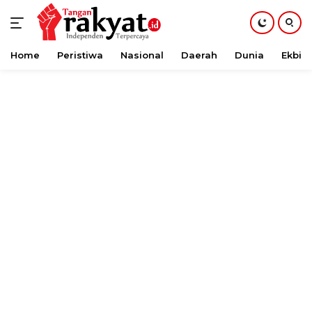
Home
Peristiwa
Nasional
Daerah
Dunia
Ekbis
Langsung
ke
konten