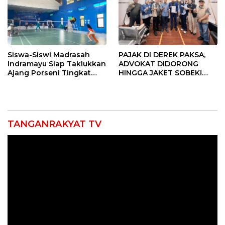
Siswa-Siswi Madrasah
PAJAK DI DEREK PAKSA,
Indramayu Siap Taklukkan
ADVOKAT DIDORONG
Ajang Porseni Tingkat
HINGGA JAKET SOBEK!
Provinsi 2026
Ormas & 150 Advokat Riau
Ngamuk Kepung Polresta
Pekanbaru!
TANGANRAKYAT TV