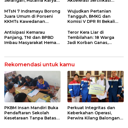
Serangan, Hutama Karya
Akselerasi Sertifikasi
Uji Coba Contraflow di KM
Kompetensi untuk
55 Tol Binjai–Langsa
Entaskan Kemiskinan di
MTsN 7 Indramayu Borong
Wujudkan Pertanian
Indramayu
Juara Umum di Porseni
Tangguh, BMKG dan
KKMTs Kawedanan
Komisi V DPR RI Bekali
Jatibarang 2026
Petani Indramayu Lewat
Sekolah Lapang Iklim
Antisipasi Kemarau
Teror Kera Liar di
Panjang, TNI dan BPBD
Tembilahan: 18 Warga
Imbau Masyarakat Hemat
Jadi Korban Ganas,
Air dan Waspada
Punggung Robek hingga
Kebakaran
12 Jahitan!
Rekomendasi untuk kamu
PKBM Insan Mandiri Buka
Perkuat Integritas dan
Pendaftaran Sekolah
Keberkahan Operasi,
Kesetaraan Tanpa Batas
Perwira Kilang Balongan
Usia
Gelar Doa Bersama