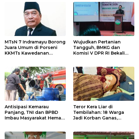
Indramayu
MTsN 7 Indramayu Borong
Wujudkan Pertanian
Juara Umum di Porseni
Tangguh, BMKG dan
KKMTs Kawedanan
Komisi V DPR RI Bekali
Jatibarang 2026
Petani Indramayu Lewat
Sekolah Lapang Iklim
Antisipasi Kemarau
Teror Kera Liar di
Panjang, TNI dan BPBD
Tembilahan: 18 Warga
Imbau Masyarakat Hemat
Jadi Korban Ganas,
Air dan Waspada
Punggung Robek hingga
Kebakaran
12 Jahitan!