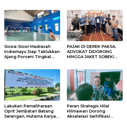
Usia
Gelar Doa Bersama
Siswa-Siswi Madrasah
PAJAK DI DEREK PAKSA,
Indramayu Siap Taklukkan
ADVOKAT DIDORONG
Ajang Porseni Tingkat
HINGGA JAKET SOBEK!
Provinsi 2026
Ormas & 150 Advokat Riau
Ngamuk Kepung Polresta
Pekanbaru!
Lakukan Pemeliharaan
Peran Strategis Hilal
Oprit Jembatan Batang
Hilmawan Dorong
Serangan, Hutama Karya
Akselerasi Sertifikasi
Uji Coba Contraflow di KM
Kompetensi untuk
55 Tol Binjai–Langsa
Entaskan Kemiskinan di