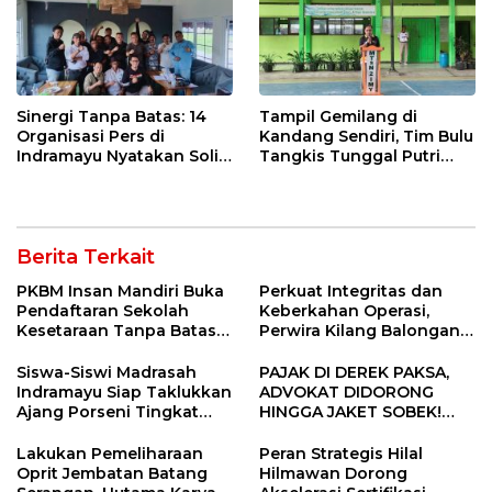
Sinergi Tanpa Batas: 14
Tampil Gemilang di
Organisasi Pers di
Kandang Sendiri, Tim Bulu
Indramayu Nyatakan Solid
Tangkis Tunggal Putri
di Bawah Naungan FKJI
MTsN 2 Indramayu Sabet
Juara Porseni KKMTs
Jatibarang 2026
Berita Terkait
PKBM Insan Mandiri Buka
Perkuat Integritas dan
Pendaftaran Sekolah
Keberkahan Operasi,
Kesetaraan Tanpa Batas
Perwira Kilang Balongan
Usia
Gelar Doa Bersama
Siswa-Siswi Madrasah
PAJAK DI DEREK PAKSA,
Indramayu Siap Taklukkan
ADVOKAT DIDORONG
Ajang Porseni Tingkat
HINGGA JAKET SOBEK!
Provinsi 2026
Ormas & 150 Advokat Riau
Ngamuk Kepung Polresta
Lakukan Pemeliharaan
Peran Strategis Hilal
Pekanbaru!
Oprit Jembatan Batang
Hilmawan Dorong