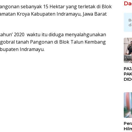
Da
angonan sebanyak 15 Hektar yang terletak di Blok
amatan Kroya Kabupaten Indramayu, Jawa Barat
B
d
ahun’ 2020 waktu itu diduga menyalahgunakan
obral tanah Pangonan di Blok Talun Kembang
bupaten Indramayu.
PAJ
PAK
DI
JAK
Orm
Adv
Ng
Pol
Per
Hil