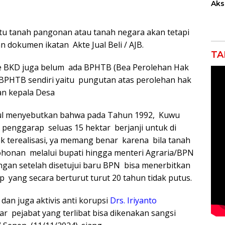
Akse
Kom
Ent
Kem
tu tanah pangonan atau tanah negara akan tetapi
Ind
dokumen ikatan Akte Jual Beli / AJB.
TA
ke BKD juga belum ada BPHTB (Bea Perolehan Hak
BPHTB sendiri yaitu pungutan atas perolehan hak
an kepala Desa
pul menyebutkan bahwa pada Tahun 1992, Kuwu
penggarap seluas 15 hektar berjanji untuk di
ak terealisasi, ya memang benar karena bila tanah
ohonan melalui bupati hingga menteri Agraria/BPN
ngan setelah disetujui baru BPN bisa menerbitkan
 yang secara berturut turut 20 tahun tidak putus.
an juga aktivis anti korupsi
Drs. Iriyanto
 pejabat yang terlibat bisa dikenakan sangsi