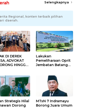
erah
Selengkapnya
erita Regional, konten terbaik pilihan
ari daerah.
AK DI DEREK
Lakukan
SA, ADVOKAT
Pemeliharaan Oprit
DORONG HINGGA
Jembatan Batang
ET SOBEK!
Serangan, Hutama
as & 150
Karya Uji Coba
okat Riau
Contraflow di KM 55
amuk Kepung
Tol Binjai–Langsa
resta Pekanbaru!
an Strategis Hilal
MTsN 7 Indramayu
mawan Dorong
Borong Juara Umum