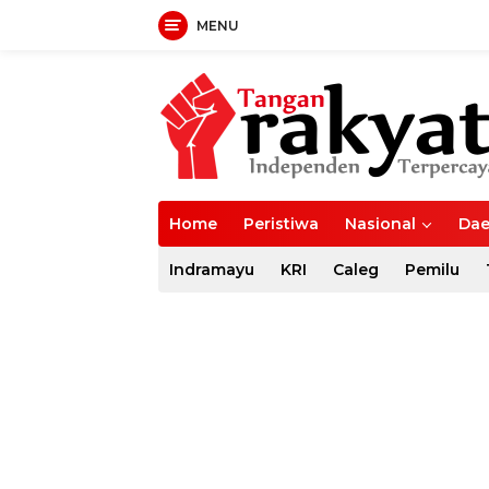
MENU
Langsung
ke
konten
Home
Peristiwa
Nasional
Dae
Indramayu
KRI
Caleg
Pemilu