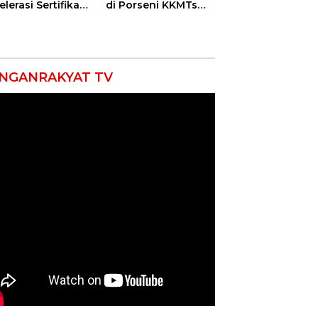
lerasi Sertifikasi
di Porseni KKMTs
petensi untuk
Kawedanan
askan
Jatibarang 2026
iskinan di
ramayu
NGANRAKYAT TV