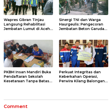
Wapres Gibran Tinjau
Sinergi TNI dan Warga
Langsung Rehabilitasi
Haurgeulis: Pengecoran
Jembatan Lumut di Aceh
Jembatan Beton Garuda
Tengah, Targetkan
di Indramayu Rampung
Konektivitas Pulih Cepat
PKBM Insan Mandiri Buka
Perkuat Integritas dan
Pendaftaran Sekolah
Keberkahan Operasi,
Kesetaraan Tanpa Batas
Perwira Kilang Balongan
Usia
Gelar Doa Bersama
Comment