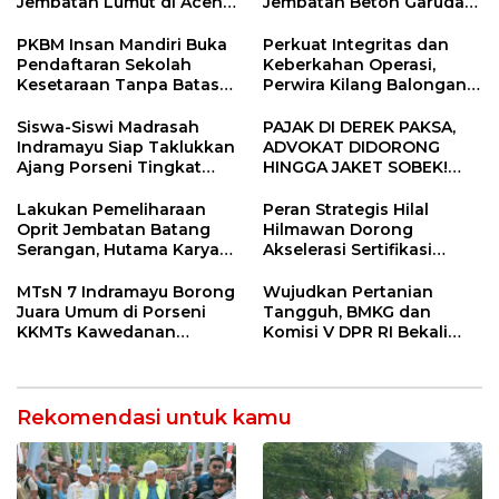
Jembatan Lumut di Aceh
Jembatan Beton Garuda
Tengah, Targetkan
di Indramayu Rampung
Konektivitas Pulih Cepat
PKBM Insan Mandiri Buka
Perkuat Integritas dan
Pendaftaran Sekolah
Keberkahan Operasi,
Kesetaraan Tanpa Batas
Perwira Kilang Balongan
Usia
Gelar Doa Bersama
Siswa-Siswi Madrasah
PAJAK DI DEREK PAKSA,
Indramayu Siap Taklukkan
ADVOKAT DIDORONG
Ajang Porseni Tingkat
HINGGA JAKET SOBEK!
Provinsi 2026
Ormas & 150 Advokat Riau
Ngamuk Kepung Polresta
Lakukan Pemeliharaan
Peran Strategis Hilal
Pekanbaru!
Oprit Jembatan Batang
Hilmawan Dorong
Serangan, Hutama Karya
Akselerasi Sertifikasi
Uji Coba Contraflow di KM
Kompetensi untuk
55 Tol Binjai–Langsa
Entaskan Kemiskinan di
MTsN 7 Indramayu Borong
Wujudkan Pertanian
Indramayu
Juara Umum di Porseni
Tangguh, BMKG dan
KKMTs Kawedanan
Komisi V DPR RI Bekali
Jatibarang 2026
Petani Indramayu Lewat
Sekolah Lapang Iklim
Rekomendasi untuk kamu