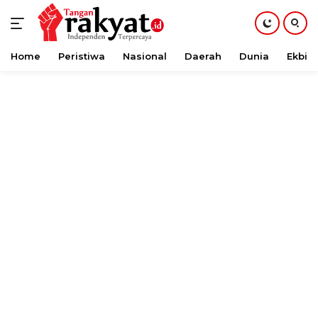
Home
Peristiwa
Nasional
Daerah
Dunia
Ekbis
Langsung
ke
konten