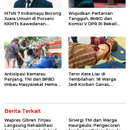
MTsN 7 Indramayu Borong
Wujudkan Pertanian
Juara Umum di Porseni
Tangguh, BMKG dan
KKMTs Kawedanan
Komisi V DPR RI Bekali
Jatibarang 2026
Petani Indramayu Lewat
Sekolah Lapang Iklim
Antisipasi Kemarau
Teror Kera Liar di
Panjang, TNI dan BPBD
Tembilahan: 18 Warga
Imbau Masyarakat Hemat
Jadi Korban Ganas,
Air dan Waspada
Punggung Robek hingga
Kebakaran
12 Jahitan!
Berita Terkait
Wapres Gibran Tinjau
Sinergi TNI dan Warga
Langsung Rehabilitasi
Haurgeulis: Pengecoran