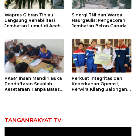
Wapres Gibran Tinjau
Sinergi TNI dan Warga
Langsung Rehabilitasi
Haurgeulis: Pengecoran
Jembatan Lumut di Aceh
Jembatan Beton Garuda
Tengah, Targetkan
di Indramayu Rampung
Konektivitas Pulih Cepat
PKBM Insan Mandiri Buka
Perkuat Integritas dan
Pendaftaran Sekolah
Keberkahan Operasi,
Kesetaraan Tanpa Batas
Perwira Kilang Balongan
Usia
Gelar Doa Bersama
TANGANRAKYAT TV