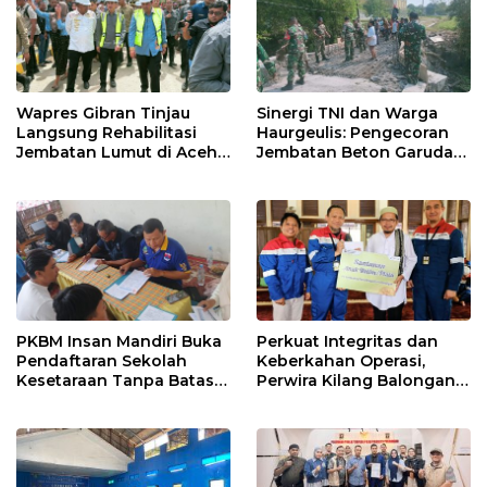
Wapres Gibran Tinjau
Sinergi TNI dan Warga
Langsung Rehabilitasi
Haurgeulis: Pengecoran
Jembatan Lumut di Aceh
Jembatan Beton Garuda
Tengah, Targetkan
di Indramayu Rampung
Konektivitas Pulih Cepat
PKBM Insan Mandiri Buka
Perkuat Integritas dan
Pendaftaran Sekolah
Keberkahan Operasi,
Kesetaraan Tanpa Batas
Perwira Kilang Balongan
Usia
Gelar Doa Bersama