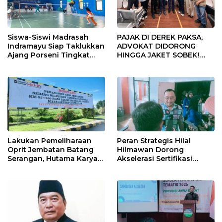
Siswa-Siswi Madrasah
PAJAK DI DEREK PAKSA,
Indramayu Siap Taklukkan
ADVOKAT DIDORONG
Ajang Porseni Tingkat
HINGGA JAKET SOBEK!
Provinsi 2026
Ormas & 150 Advokat Riau
Ngamuk Kepung Polresta
Pekanbaru!
Lakukan Pemeliharaan
Peran Strategis Hilal
Oprit Jembatan Batang
Hilmawan Dorong
Serangan, Hutama Karya
Akselerasi Sertifikasi
Uji Coba Contraflow di KM
Kompetensi untuk
55 Tol Binjai–Langsa
Entaskan Kemiskinan di
Indramayu