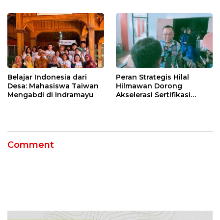
Provinsi 2026
Usia
Belajar Indonesia dari
Peran Strategis Hilal
Desa: Mahasiswa Taiwan
Hilmawan Dorong
Mengabdi di Indramayu
Akselerasi Sertifikasi
Kompetensi untuk
Entaskan Kemiskinan di
Indramayu
Comment