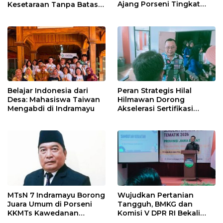
Ajang Porseni Tingkat
Kesetaraan Tanpa Batas
Provinsi 2026
Usia
Belajar Indonesia dari
Peran Strategis Hilal
Desa: Mahasiswa Taiwan
Hilmawan Dorong
Mengabdi di Indramayu
Akselerasi Sertifikasi
Kompetensi untuk
Entaskan Kemiskinan di
Indramayu
MTsN 7 Indramayu Borong
Wujudkan Pertanian
Juara Umum di Porseni
Tangguh, BMKG dan
KKMTs Kawedanan
Komisi V DPR RI Bekali
Jatibarang 2026
Petani Indramayu Lewat