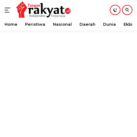
Home
Peristiwa
Nasional
Daerah
Dunia
Ekbis
Langsung
ke
konten