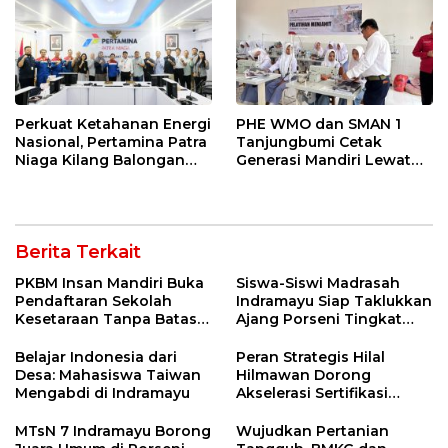
Perkuat Ketahanan Energi
PHE WMO dan SMAN 1
Nasional, Pertamina Patra
Tanjungbumi Cetak
Niaga Kilang Balongan
Generasi Mandiri Lewat
Perkuat Sinergi Utilisasi
Pelatihan Vokasi Double
Jetty Propylene
Track
Berita Terkait
PKBM Insan Mandiri Buka
Siswa-Siswi Madrasah
Pendaftaran Sekolah
Indramayu Siap Taklukkan
Kesetaraan Tanpa Batas
Ajang Porseni Tingkat
Usia
Provinsi 2026
Belajar Indonesia dari
Peran Strategis Hilal
Desa: Mahasiswa Taiwan
Hilmawan Dorong
Mengabdi di Indramayu
Akselerasi Sertifikasi
Kompetensi untuk
Entaskan Kemiskinan di
MTsN 7 Indramayu Borong
Wujudkan Pertanian
Indramayu