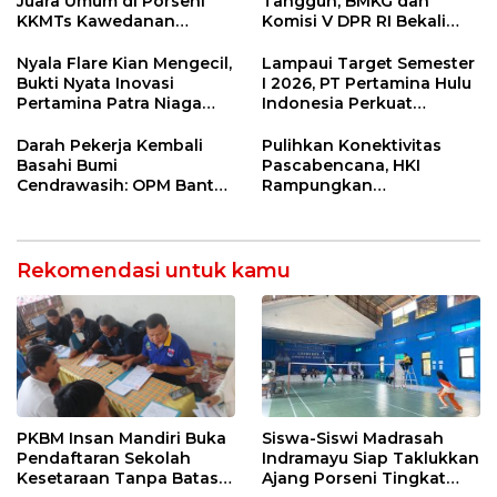
Juara Umum di Porseni
Tangguh, BMKG dan
KKMTs Kawedanan
Komisi V DPR RI Bekali
Jatibarang 2026
Petani Indramayu Lewat
Sekolah Lapang Iklim
Nyala Flare Kian Mengecil,
Lampaui Target Semester
Bukti Nyata Inovasi
I 2026, PT Pertamina Hulu
Pertamina Patra Niaga
Indonesia Perkuat
Kilang Balongan Dukung
Ketahanan Energi
Net Zero Emission 2060
Nasional Lewat Inovasi &
Darah Pekerja Kembali
Pulihkan Konektivitas
Keselamatan Kerja
Basahi Bumi
Pascabencana, HKI
Cendrawasih: OPM Bantai
Rampungkan
5 Pahlawan Infrastruktur
Penanganan Jalur
di Tolikara!
Lembah Anai dan Malalak
Rekomendasi untuk kamu
Siswa-Siswi Madrasah
PKBM Insan Mandiri Buka
Indramayu Siap Taklukkan
Pendaftaran Sekolah
Ajang Porseni Tingkat
Kesetaraan Tanpa Batas