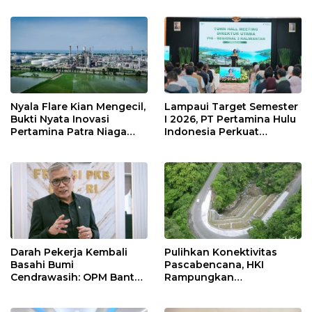
Sekolah Lapang Iklim
Nyala Flare Kian Mengecil,
Lampaui Target Semester
Bukti Nyata Inovasi
I 2026, PT Pertamina Hulu
Pertamina Patra Niaga
Indonesia Perkuat
Kilang Balongan Dukung
Ketahanan Energi
Net Zero Emission 2060
Nasional Lewat Inovasi &
Keselamatan Kerja
Darah Pekerja Kembali
Pulihkan Konektivitas
Basahi Bumi
Pascabencana, HKI
Cendrawasih: OPM Bantai
Rampungkan
5 Pahlawan Infrastruktur
Penanganan Jalur
di Tolikara!
Lembah Anai dan Malalak