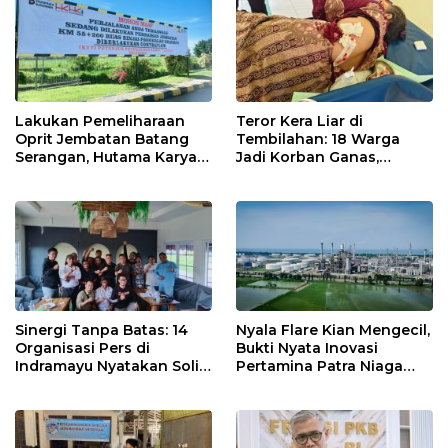
Pekanbaru!
Lakukan Pemeliharaan
Teror Kera Liar di
Oprit Jembatan Batang
Tembilahan: 18 Warga
Serangan, Hutama Karya
Jadi Korban Ganas,
Uji Coba Contraflow di KM
Punggung Robek hingga
55 Tol Binjai–Langsa
12 Jahitan!
Sinergi Tanpa Batas: 14
Nyala Flare Kian Mengecil,
Organisasi Pers di
Bukti Nyata Inovasi
Indramayu Nyatakan Solid
Pertamina Patra Niaga
di Bawah Naungan FKJI
Kilang Balongan Dukung
Net Zero Emission 2060