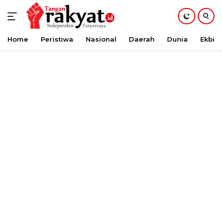
Home
Peristiwa
Nasional
Daerah
Dunia
Ekbis
Langsung
ke
konten