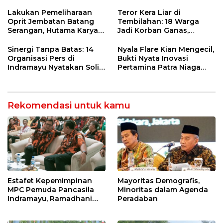
Ormas & 150 Advokat Riau
Ngamuk Kepung Polresta
Lakukan Pemeliharaan
Teror Kera Liar di
Pekanbaru!
Oprit Jembatan Batang
Tembilahan: 18 Warga
Serangan, Hutama Karya
Jadi Korban Ganas,
Uji Coba Contraflow di KM
Punggung Robek hingga
55 Tol Binjai–Langsa
12 Jahitan!
Sinergi Tanpa Batas: 14
Nyala Flare Kian Mengecil,
Organisasi Pers di
Bukti Nyata Inovasi
Indramayu Nyatakan Solid
Pertamina Patra Niaga
di Bawah Naungan FKJI
Kilang Balongan Dukung
Net Zero Emission 2060
Rekomendasi untuk kamu
Mayoritas Demografis,
Estafet Kepemimpinan
Minoritas dalam Agenda
MPC Pemuda Pancasila
Peradaban
Indramayu, Ramadhani
Sugianto Dipastikan
Pimpin Organisasi Lewat