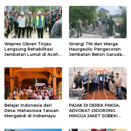
Pimpin Organisasi Lewat
Muscablub
Wapres Gibran Tinjau
Sinergi TNI dan Warga
Langsung Rehabilitasi
Haurgeulis: Pengecoran
Jembatan Lumut di Aceh
Jembatan Beton Garuda
Tengah, Targetkan
di Indramayu Rampung
Konektivitas Pulih Cepat
Belajar Indonesia dari
PAJAK DI DEREK PAKSA,
Desa: Mahasiswa Taiwan
ADVOKAT DIDORONG
Mengabdi di Indramayu
HINGGA JAKET SOBEK!
Ormas & 150 Advokat Riau
Ngamuk Kepung Polresta