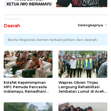
Daerah
Selengkapnya
Berita Regional, konten terbaik pilihan dari daerah.
Estafet Kepemimpinan
Wapres Gibran Tinjau
MPC Pemuda Pancasila
Langsung Rehabilitasi
Indramayu, Ramadhani
Jembatan Lumut di Aceh
Sugianto Dipastikan
Tengah, Targetkan
Pimpin Organisasi Lewat
Konektivitas Pulih Cepat
Muscablub