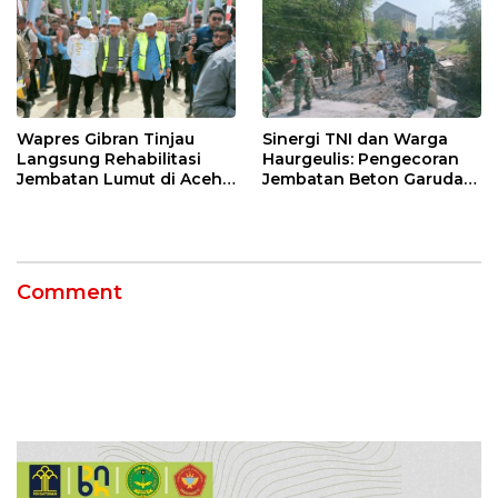
Muscablub
Wapres Gibran Tinjau
Sinergi TNI dan Warga
Langsung Rehabilitasi
Haurgeulis: Pengecoran
Jembatan Lumut di Aceh
Jembatan Beton Garuda
Tengah, Targetkan
di Indramayu Rampung
Konektivitas Pulih Cepat
Comment