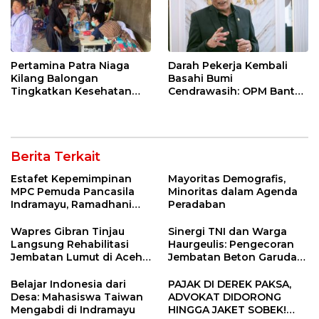
Pertamina Patra Niaga
Darah Pekerja Kembali
Kilang Balongan
Basahi Bumi
Tingkatkan Kesehatan
Cendrawasih: OPM Bantai
Masyarakat melalui
5 Pahlawan Infrastruktur
Pemeriksaan Kesehatan
di Tolikara!
Rutin dan Edukasi
Perawatan Gigi
Berita Terkait
Estafet Kepemimpinan
Mayoritas Demografis,
MPC Pemuda Pancasila
Minoritas dalam Agenda
Indramayu, Ramadhani
Peradaban
Sugianto Dipastikan
Pimpin Organisasi Lewat
Wapres Gibran Tinjau
Sinergi TNI dan Warga
Muscablub
Langsung Rehabilitasi
Haurgeulis: Pengecoran
Jembatan Lumut di Aceh
Jembatan Beton Garuda
Tengah, Targetkan
di Indramayu Rampung
Konektivitas Pulih Cepat
Belajar Indonesia dari
PAJAK DI DEREK PAKSA,
Desa: Mahasiswa Taiwan
ADVOKAT DIDORONG
Mengabdi di Indramayu
HINGGA JAKET SOBEK!