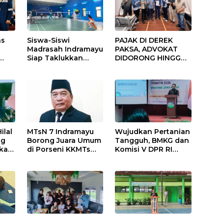
as
Siswa-Siswi
PAJAK DI DEREK
n
Madrasah Indramayu
PAKSA, ADVOKAT
Siap Taklukkan
DIDORONG HINGGA
Ajang Porseni
JAKET SOBEK!
ama
Tingkat Provinsi
Ormas & 150
2026
Advokat Riau
Ngamuk Kepung
Polresta Pekanbaru!
ilal
MTsN 7 Indramayu
Wujudkan Pertanian
ng
Borong Juara Umum
Tangguh, BMKG dan
ikasi
di Porseni KKMTs
Komisi V DPR RI
uk
Kawedanan
Bekali Petani
Jatibarang 2026
Indramayu Lewat
Sekolah Lapang
Iklim