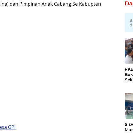
Da
dina) dan Pimpinan Anak Cabang Se Kabupten
B
d
PKB
Buk
Sek
Tan
Sis
asa GPI
Mad