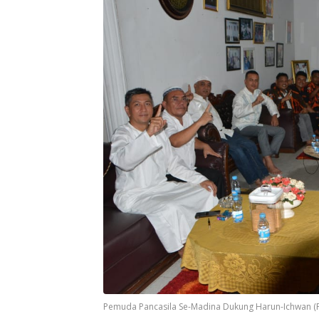
Pemuda Pancasila Se-Madina Dukung Harun-Ichwan (F