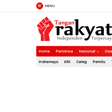
MENU
Langsung
ke
konten
Home
Peristiwa
Nasional
Dae
Indramayu
KRI
Caleg
Pemilu