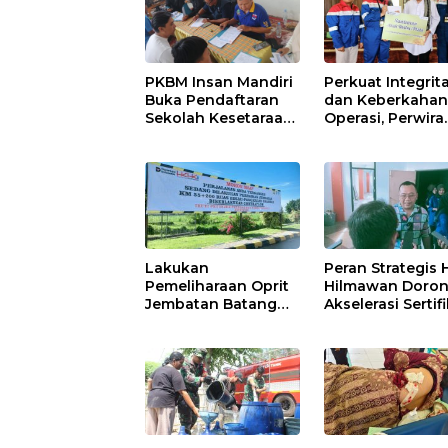
PKBM Insan Mandiri
Perkuat Integrit
Buka Pendaftaran
dan Keberkaha
Sekolah Kesetaraan
Operasi, Perwira
Tanpa Batas Usia
Kilang Balongan
Gelar Doa Bers
Lakukan
Peran Strategis H
Pemeliharaan Oprit
Hilmawan Doro
Jembatan Batang
Akselerasi Sertif
Serangan, Hutama
Kompetensi unt
Karya Uji Coba
Entaskan
Contraflow di KM 55
Kemiskinan di
Tol Binjai–Langsa
Indramayu