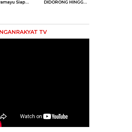
ramayu Siap
DIDORONG HINGGA
lukkan Ajang
JAKET SOBEK!
seni Tingkat
Ormas & 150
vinsi 2026
Advokat Riau
Ngamuk Kepung
Polresta Pekanbaru!
NGANRAKYAT TV