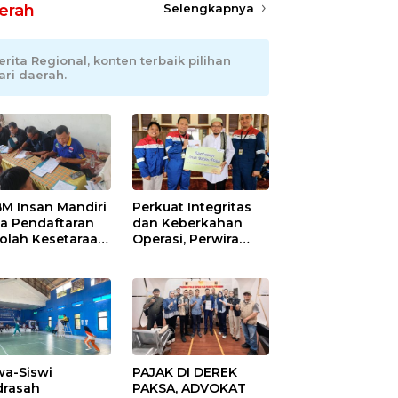
erah
Selengkapnya
erita Regional, konten terbaik pilihan
ari daerah.
M Insan Mandiri
Perkuat Integritas
a Pendaftaran
dan Keberkahan
olah Kesetaraan
Operasi, Perwira
pa Batas Usia
Kilang Balongan
Gelar Doa Bersama
wa-Siswi
PAJAK DI DEREK
rasah
PAKSA, ADVOKAT