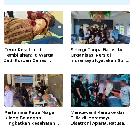
Teror Kera Liar di
Sinergi Tanpa Batas: 14
Tembilahan: 18 Warga
Organisasi Pers di
Jadi Korban Ganas,
Indramayu Nyatakan Solid
Punggung Robek hingga
di Bawah Naungan FKJI
12 Jahitan!
Pertamina Patra Niaga
Mencekam! Karaoke dan
Kilang Balongan
THM di Indramayu
Tingkatkan Kesehatan
Disatroni Aparat, Ratusan
Masyarakat melalui
Pengunjung Kocar-Kacir