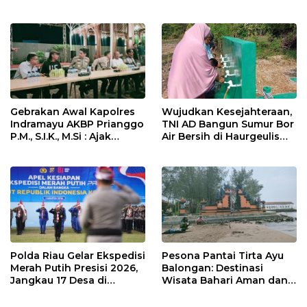
Didesak Jadi Solusi
Pengunjung Kocar-Kacir
Strategis
Dites Urine!
Gebrakan Awal Kapolres
Wujudkan Kesejahteraan,
Indramayu AKBP Prianggo
TNI AD Bangun Sumur Bor
P.M., S.I.K., M.Si : Ajak
Air Bersih di Haurgeulis
Wartawan Ngopi Bareng
Indramayu
dan Analisa Program Kerja
Polda Riau Gelar Ekspedisi
Pesona Pantai Tirta Ayu
Merah Putih Presisi 2026,
Balongan: Destinasi
Jangkau 17 Desa di
Wisata Bahari Aman dan
Wilayah 3T
Nyaman di Indramayu