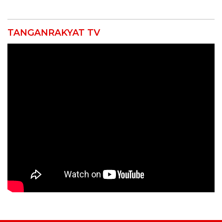
Pemeriksaan Kesehatan
Dites Urine!
Rutin dan Edukasi
Perawatan Gigi
TANGANRAKYAT TV