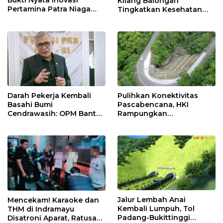
Bukti Nyata Inovasi
Kilang Balongan
Pertamina Patra Niaga
Tingkatkan Kesehatan
Kilang Balongan Dukung
Masyarakat melalui
Net Zero Emission 2060
Pemeriksaan Kesehatan
Rutin dan Edukasi
Perawatan Gigi
Darah Pekerja Kembali
Pulihkan Konektivitas
Basahi Bumi
Pascabencana, HKI
Cendrawasih: OPM Bantai
Rampungkan
5 Pahlawan Infrastruktur
Penanganan Jalur
di Tolikara!
Lembah Anai dan Malalak
Jalur Lembah Anai
Mencekam! Karaoke dan
Kembali Lumpuh, Tol
THM di Indramayu
Padang-Bukittinggi
Disatroni Aparat, Ratusan