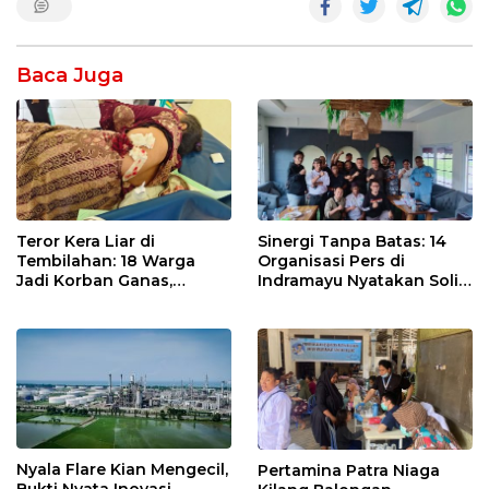
Baca Juga
Teror Kera Liar di
Sinergi Tanpa Batas: 14
Tembilahan: 18 Warga
Organisasi Pers di
Jadi Korban Ganas,
Indramayu Nyatakan Solid
Punggung Robek hingga
di Bawah Naungan FKJI
12 Jahitan!
Nyala Flare Kian Mengecil,
Pertamina Patra Niaga