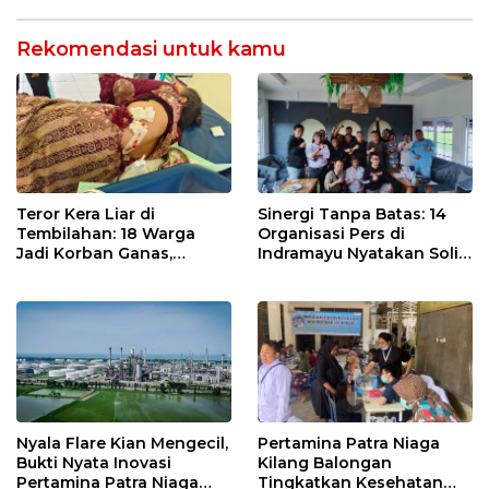
dan Analisa Program Kerja
Rekomendasi untuk kamu
Teror Kera Liar di
Sinergi Tanpa Batas: 14
Tembilahan: 18 Warga
Organisasi Pers di
Jadi Korban Ganas,
Indramayu Nyatakan Solid
Punggung Robek hingga
di Bawah Naungan FKJI
12 Jahitan!
Nyala Flare Kian Mengecil,
Pertamina Patra Niaga
Bukti Nyata Inovasi
Kilang Balongan
Pertamina Patra Niaga
Tingkatkan Kesehatan