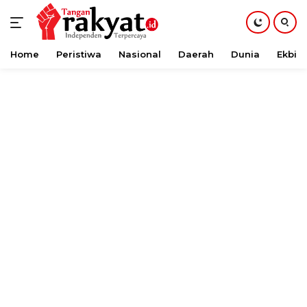
Home
Peristiwa
Nasional
Daerah
Dunia
Ekbis
Langsung
ke
konten