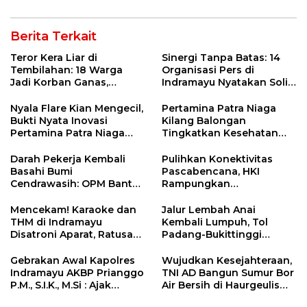
Berita Terkait
Teror Kera Liar di
Sinergi Tanpa Batas: 14
Tembilahan: 18 Warga
Organisasi Pers di
Jadi Korban Ganas,
Indramayu Nyatakan Solid
Punggung Robek hingga
di Bawah Naungan FKJI
12 Jahitan!
Nyala Flare Kian Mengecil,
Pertamina Patra Niaga
Bukti Nyata Inovasi
Kilang Balongan
Pertamina Patra Niaga
Tingkatkan Kesehatan
Kilang Balongan Dukung
Masyarakat melalui
Net Zero Emission 2060
Pemeriksaan Kesehatan
Darah Pekerja Kembali
Pulihkan Konektivitas
Rutin dan Edukasi
Basahi Bumi
Pascabencana, HKI
Perawatan Gigi
Cendrawasih: OPM Bantai
Rampungkan
5 Pahlawan Infrastruktur
Penanganan Jalur
di Tolikara!
Lembah Anai dan Malalak
Mencekam! Karaoke dan
Jalur Lembah Anai
THM di Indramayu
Kembali Lumpuh, Tol
Disatroni Aparat, Ratusan
Padang-Bukittinggi
Pengunjung Kocar-Kacir
Didesak Jadi Solusi
Dites Urine!
Strategis
Gebrakan Awal Kapolres
Wujudkan Kesejahteraan,
Indramayu AKBP Prianggo
TNI AD Bangun Sumur Bor
P.M., S.I.K., M.Si : Ajak
Air Bersih di Haurgeulis
Wartawan Ngopi Bareng
Indramayu