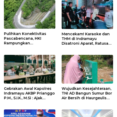
Keselamatan Kerja
Pulihkan Konektivitas
Mencekam! Karaoke dan
Pascabencana, HKI
THM di Indramayu
Rampungkan
Disatroni Aparat, Ratusan
Penanganan Jalur
Pengunjung Kocar-Kacir
Lembah Anai dan Malalak
Dites Urine!
Gebrakan Awal Kapolres
Wujudkan Kesejahteraan,
Indramayu AKBP Prianggo
TNI AD Bangun Sumur Bor
P.M., S.I.K., M.Si : Ajak
Air Bersih di Haurgeulis
Wartawan Ngopi Bareng
Indramayu
dan Analisa Program Kerja