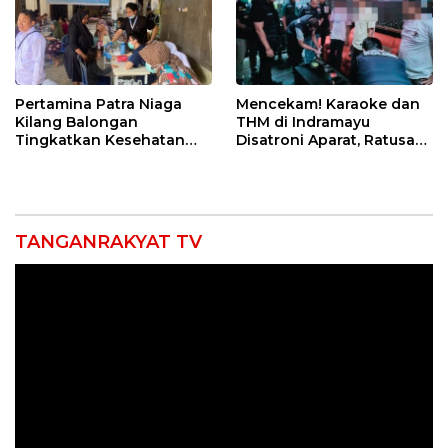
Pertamina Patra Niaga
Mencekam! Karaoke dan
Kilang Balongan
THM di Indramayu
Tingkatkan Kesehatan
Disatroni Aparat, Ratusan
Masyarakat melalui
Pengunjung Kocar-Kacir
Pemeriksaan Kesehatan
Dites Urine!
Rutin dan Edukasi
Perawatan Gigi
TANGANRAKYAT TV