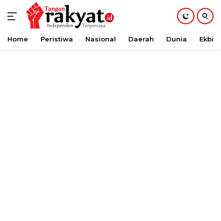
Home
Peristiwa
Nasional
Daerah
Dunia
Ekbis
Langsung
ke
konten