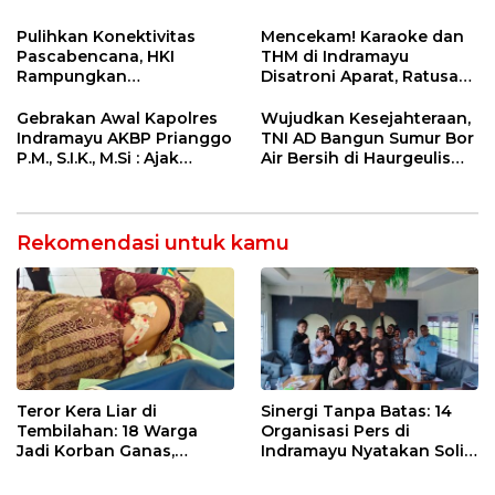
Ketahanan Energi
5 Pahlawan Infrastruktur
Nasional Lewat Inovasi &
di Tolikara!
Pulihkan Konektivitas
Mencekam! Karaoke dan
Keselamatan Kerja
Pascabencana, HKI
THM di Indramayu
Rampungkan
Disatroni Aparat, Ratusan
Penanganan Jalur
Pengunjung Kocar-Kacir
Lembah Anai dan Malalak
Dites Urine!
Gebrakan Awal Kapolres
Wujudkan Kesejahteraan,
Indramayu AKBP Prianggo
TNI AD Bangun Sumur Bor
P.M., S.I.K., M.Si : Ajak
Air Bersih di Haurgeulis
Wartawan Ngopi Bareng
Indramayu
dan Analisa Program Kerja
Rekomendasi untuk kamu
Teror Kera Liar di
Sinergi Tanpa Batas: 14
Tembilahan: 18 Warga
Organisasi Pers di
Jadi Korban Ganas,
Indramayu Nyatakan Solid
Punggung Robek hingga
di Bawah Naungan FKJI
12 Jahitan!