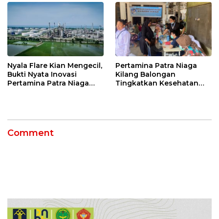
Nyala Flare Kian Mengecil,
Pertamina Patra Niaga
Bukti Nyata Inovasi
Kilang Balongan
Pertamina Patra Niaga
Tingkatkan Kesehatan
Kilang Balongan Dukung
Masyarakat melalui
Net Zero Emission 2060
Pemeriksaan Kesehatan
Rutin dan Edukasi
Perawatan Gigi
Comment