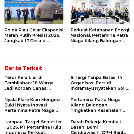
Polda Riau Gelar Ekspedisi
Perkuat Ketahanan Energi
Merah Putih Presisi 2026,
Nasional, Pertamina Patra
Jangkau 17 Desa di
Niaga Kilang Balongan
Wilayah 3T
Perkuat Sinergi Utilisasi
Jetty Propylene
Berita Terkait
Teror Kera Liar di
Sinergi Tanpa Batas: 14
Tembilahan: 18 Warga
Organisasi Pers di
Jadi Korban Ganas,
Indramayu Nyatakan Solid
Punggung Robek hingga
di Bawah Naungan FKJI
12 Jahitan!
Nyala Flare Kian Mengecil,
Pertamina Patra Niaga
Bukti Nyata Inovasi
Kilang Balongan
Pertamina Patra Niaga
Tingkatkan Kesehatan
Kilang Balongan Dukung
Masyarakat melalui
Net Zero Emission 2060
Pemeriksaan Kesehatan
Lampaui Target Semester
Darah Pekerja Kembali
Rutin dan Edukasi
I 2026, PT Pertamina Hulu
Basahi Bumi
Perawatan Gigi
Indonesia Perkuat
Cendrawasih: OPM Bantai