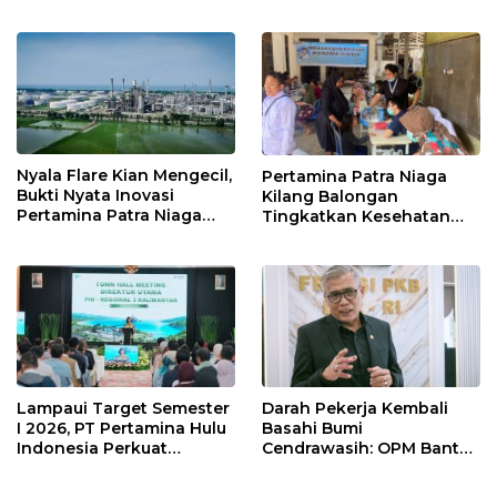
Punggung Robek hingga
di Bawah Naungan FKJI
12 Jahitan!
Nyala Flare Kian Mengecil,
Pertamina Patra Niaga
Bukti Nyata Inovasi
Kilang Balongan
Pertamina Patra Niaga
Tingkatkan Kesehatan
Kilang Balongan Dukung
Masyarakat melalui
Net Zero Emission 2060
Pemeriksaan Kesehatan
Rutin dan Edukasi
Perawatan Gigi
Lampaui Target Semester
Darah Pekerja Kembali
I 2026, PT Pertamina Hulu
Basahi Bumi
Indonesia Perkuat
Cendrawasih: OPM Bantai
Ketahanan Energi
5 Pahlawan Infrastruktur
Nasional Lewat Inovasi &
di Tolikara!