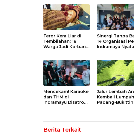
Entaskan
Jatibarang 2026
Kemiskinan di
Indramayu
Teror Kera Liar di
Sinergi Tanpa Ba
Tembilahan: 18
14 Organisasi Pe
Warga Jadi Korban
Indramayu Nyat
Ganas, Punggung
Solid di Bawah
Robek hingga 12
Naungan FKJI
Jahitan!
Mencekam! Karaoke
Jalur Lembah An
dan THM di
Kembali Lumpuh,
Indramayu Disatroni
Padang-Bukittin
Aparat, Ratusan
Didesak Jadi Sol
Pengunjung Kocar-
Strategis
Kacir Dites Urine!
Berita Terkait