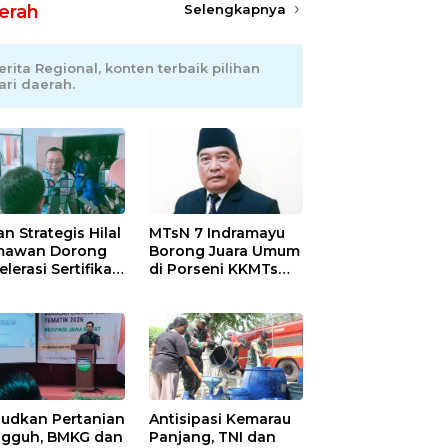
erah
Selengkapnya
erita Regional, konten terbaik pilihan
ari daerah.
an Strategis Hilal
MTsN 7 Indramayu
mawan Dorong
Borong Juara Umum
lerasi Sertifikasi
di Porseni KKMTs
petensi untuk
Kawedanan
askan
Jatibarang 2026
iskinan di
ramayu
udkan Pertanian
Antisipasi Kemarau
gguh, BMKG dan
Panjang, TNI dan