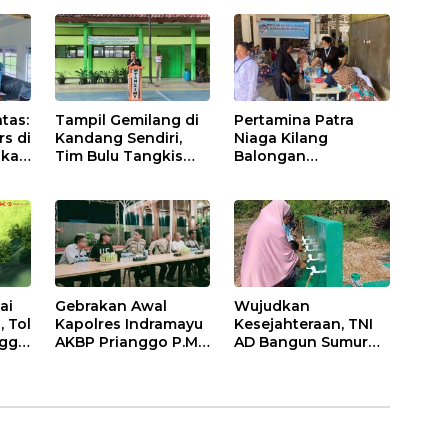
Indramayu Lewat
Air dan Waspada
Sekolah Lapang
Kebakaran
Iklim
tas:
Tampil Gemilang di
Pertamina Patra
rs di
Kandang Sendiri,
Niaga Kilang
akan
Tim Bulu Tangkis
Balongan
Tunggal Putri MTsN
Tingkatkan
2 Indramayu Sabet
Kesehatan
Juara Porseni KKMTs
Masyarakat melalui
Jatibarang 2026
Pemeriksaan
Kesehatan Rutin
dan Edukasi
Perawatan Gigi
ai
Gebrakan Awal
Wujudkan
 Tol
Kapolres Indramayu
Kesejahteraan, TNI
ggi
AKBP Prianggo P.M.,
AD Bangun Sumur
usi
S.I.K., M.Si : Ajak
Bor Air Bersih di
Wartawan Ngopi
Haurgeulis
Bareng dan Analisa
Indramayu
Program Kerja