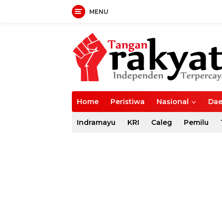
MENU
Langsung
ke
konten
Home
Peristiwa
Nasional
Dae
Indramayu
KRI
Caleg
Pemilu