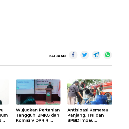
BAGIKAN
yu
Wujudkan Pertanian
Antisipasi Kemarau
Umum
Tangguh, BMKG dan
Panjang, TNI dan
s
Komisi V DPR RI
BPBD Imbau
Bekali Petani
Masyarakat Hemat