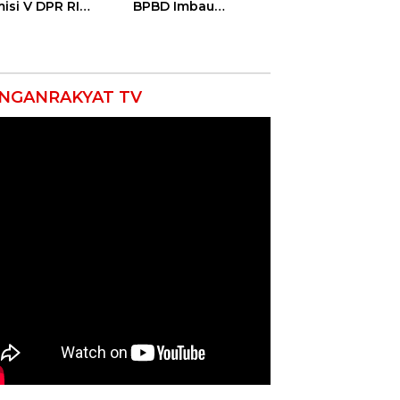
isi V DPR RI
BPBD Imbau
ali Petani
Masyarakat Hemat
ramayu Lewat
Air dan Waspada
olah Lapang
Kebakaran
m
NGANRAKYAT TV