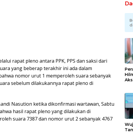
Da
B
d
lalui rapat pleno antara PPK, PPS dan saksi dari
uara yang beberap terakhir ini ada dalam
Per
Hil
 bahwa nomor urut 1 memperoleh suara sebanyak
Akse
uara sebelum dilakukannya rapat pleno di
Kom
Ent
Kem
Ind
andi Nasution ketika dikonfirmasi wartawan, Sabtu
ahwa hasil rapat pleno yang dilakukan di
oleh suara 7387 dan nomor urut 2 sebanyak 4767
Wuj
Tan