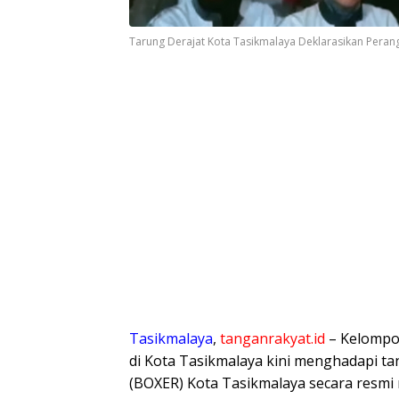
Tarung Derajat Kota Tasikmalaya Deklarasikan Peran
Tasikmalaya
,
tanganrakyat.id
– Kelompo
di Kota Tasikmalaya kini menghadapi t
(BOXER) Kota Tasikmalaya secara resmi