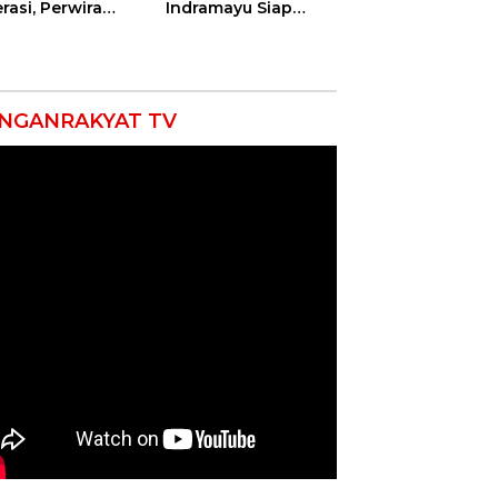
rasi, Perwira
Indramayu Siap
ang Balongan
Taklukkan Ajang
ar Doa Bersama
Porseni Tingkat
Provinsi 2026
NGANRAKYAT TV