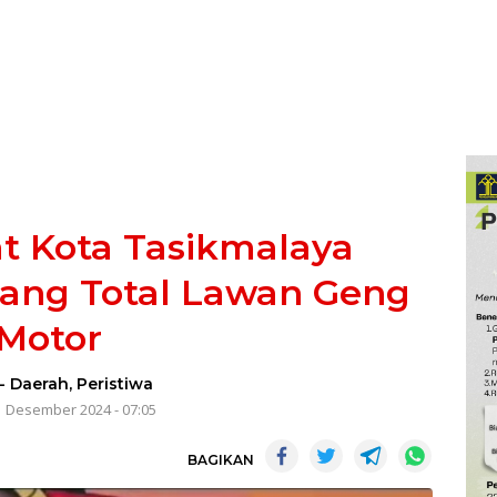
t Kota Tasikmalaya
rang Total Lawan Geng
Motor
-
Daerah
,
Peristiwa
1 Desember 2024 - 07:05
BAGIKAN