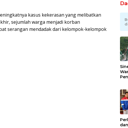
Da
meningkatnya kasus kekerasan yang melibatkan
B
khir, sejumlah warga menjadi korban
d
bat serangan mendadak dari kelompok-kelompok
Sin
War
Pen
Jem
Gar
Ind
Ra
Per
dan