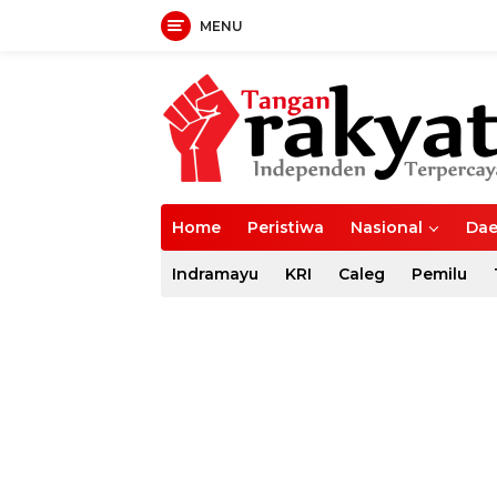
MENU
Langsung
ke
konten
Home
Peristiwa
Nasional
Dae
Indramayu
KRI
Caleg
Pemilu