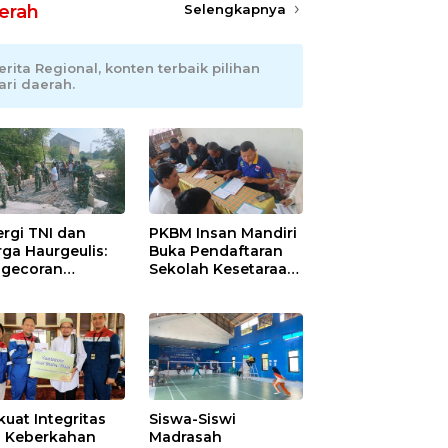
erah
Selengkapnya
erita Regional, konten terbaik pilihan
ari daerah.
ergi TNI dan
PKBM Insan Mandiri
ga Haurgeulis:
Buka Pendaftaran
gecoran
Sekolah Kesetaraan
batan Beton
Tanpa Batas Usia
uda di
ramayu
mpung
kuat Integritas
Siswa-Siswi
 Keberkahan
Madrasah